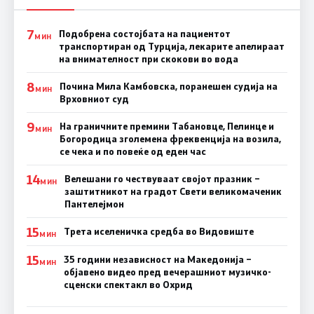
7
Подобрена состојбата на пациентот
МИН
транспортиран од Турција, лекарите апелираат
на внимателност при скокови во вода
8
Почина Мила Камбовска, поранешен судија на
МИН
Врховниот суд
9
На граничните премини Табановце, Пелинце и
МИН
Богородица зголемена фреквенција на возила,
се чека и по повеќе од еден час
14
Велешани го чествуваат својот празник –
МИН
заштитникот на градот Свети великомаченик
Пантелејмон
15
Трета иселеничка средба во Видовиште
МИН
15
35 години независност на Македонија –
МИН
објавено видео пред вечерашниот музичко-
сценски спектакл во Охрид