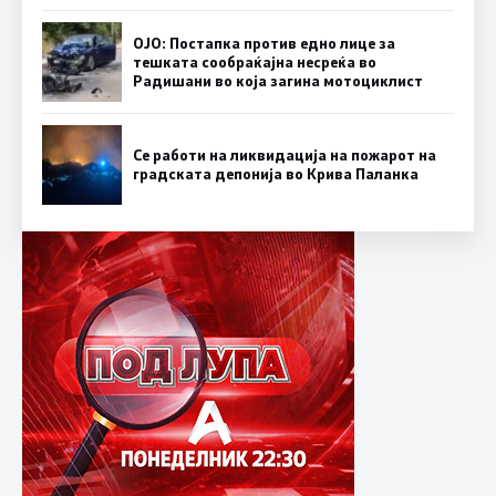
ОЈО: Постапка против едно лице за
тешката сообраќајна несреќа во
Радишани во која загина мотоциклист
Се работи на ликвидација на пожарот на
градската депонија во Крива Паланка