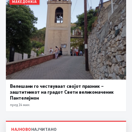
МАКЕДОНИЈА
Велешани го чествуваат својот празник –
заштитникот на градот Свети великомаченик
Пантелејмон
пред 14 мин.
НАЈНОВО
НАЈЧИТАНО