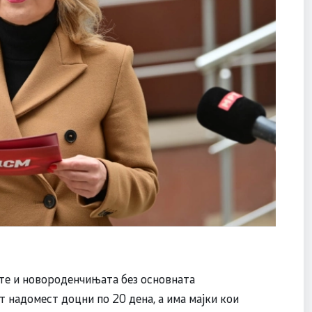
ите и новороденчињата без основната
 надомест доцни по 20 дена, а има мајки кои