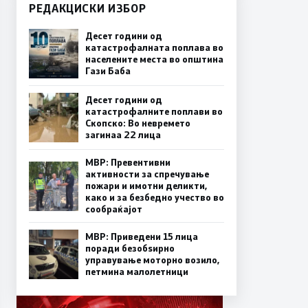
РЕДАКЦИСКИ ИЗБОР
Десет години од
катастрофалната поплава во
населените места во општина
Гази Баба
Десет години од
катастрофалните поплави во
Скопско: Во невремето
загинаа 22 лица
МВР: Превентивни
активности за спречување
пожари и имотни деликти,
како и за безбедно учество во
сообраќајот
МВР: Приведени 15 лица
поради безобѕирно
управување моторно возило,
петмина малолетници