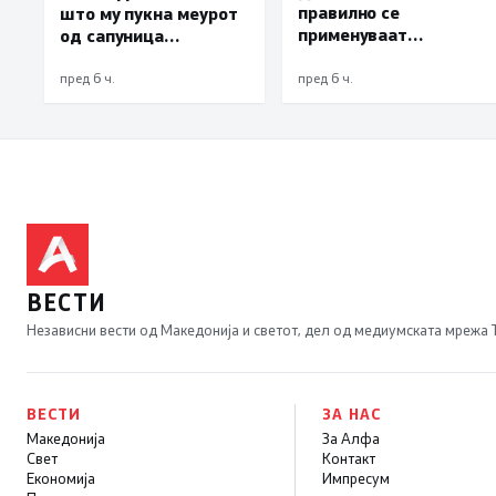
правилно се
што му пукна меурот
применуваат
од сапуница
методите на заштита,
„мигранти за пари“,
може да се
така на талогот на
пред 6 ч.
пред 6 ч.
минимизира ризикот
СДСМ му пука и
од западнонилска
најновата хистерија –
треска
прифаќање на
француски предлог
ВЕСТИ
Независни вести од Македонија и светот, дел од медиумската мрежа
ВЕСТИ
ЗА НАС
Македонија
За Алфа
Свет
Контакт
Економија
Импресум