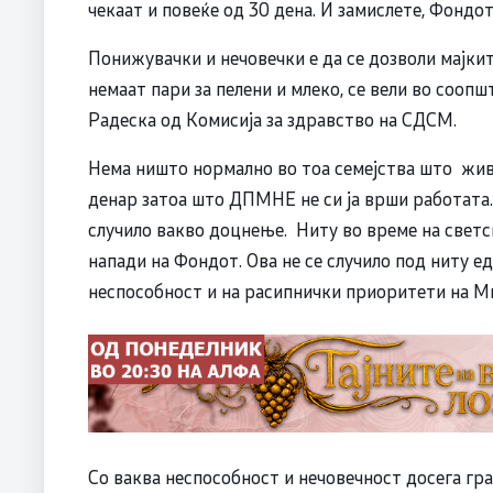
чекаат и повеќе од 30 дена. И замислете, Фондот
Понижувачки и нечовечки е да се дозволи мајките
немаат пари за пелени и млеко, се вели во сооп
Радеска од Комисија за здравство на СДСМ.
Нема ништо нормално во тоа семејства што жив
денар затоа што ДПМНЕ не си ја врши работата.
случило вакво доцнење. Ниту во време на светс
напади на Фондот. Ова не се случило под ниту ед
неспособност и на расипнички приоритети на М
Со ваква неспособност и нечовечност досега гра