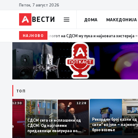
Петок, 7 август 2026
ВЕСТИ
ДОМА
МАКЕДОНИЈА
НАЈНОВО
19:39
ВМРО-ДПМНЕ: Како што му пукна меурот од сап
ТОП
12:30
12:28
Рекорден број казн
СДСМ сега се исплашени од
сити“ во јули – најм
СДСМ: Од најголеми
атоците на
брзо возење
предавници еволуираа во
емантираат
најголеми патриоти