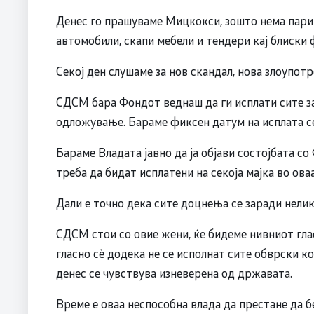
Денес го прашуваме Мицкокси, зошто нема пари з
автомобили, скапи мебели и тендери кај блиски
Секој ден слушаме за нов скандал, нова злоупотр
СДСМ бара Фондот веднаш да ги исплати сите з
одложување. Бараме фиксен датум на исплата сек
Бараме Владата јавно да ја објави состојбата с
треба да бидат исплатени на секоја мајка во ова
Дали е точно дека сите доцнења се заради нели
СДСМ стои со овие жени, ќе бидеме нивниот гла
гласно сè додека не се исполнат сите обврски ко
денес се чувствува изневерена од државата.
Време е оваа неспособна влада да престане да б