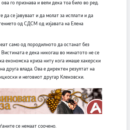
 ова го признава и вели дека тоа било во ред.
 да се јавуваат и да молат за исплати и да
штението од СДСМ од изјавата на Елена
еат само од породилното да останат без
 Вистината е дека никогаш во минатото не се
ка економска криза ниту кога имаше хакерски
на друга влада. Ова е директен резултат на
ицкоски и неговиот другар Клековски.
ѓаните се немаат соочено.