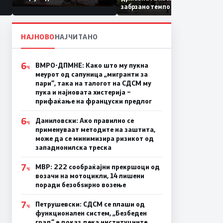
Коридор 8, Македонија
забрзано темпо
станува раскрсница на
Балканот
НАЈНОВО
НАЈЧИТАНО
6
ВМРО-ДПМНЕ: Како што му пукна
Ч
меурот од сапуница „мигранти за
пари“, така на талогот на СДСМ му
пука и најновата хистерија –
прифаќање на француски предлог
6
Даниловски: Ако правилно се
Ч
применуваат методите на заштита,
може да се минимизира ризикот од
западнонилска треска
7
МВР: 222 сообраќајни прекршоци од
Ч
возачи на мотоцикли, 14 лишени
поради безобѕирно возење
7
Петрушевски: СДСМ се плаши од
Ч
функционален систем, „Безбеден
град“ е доказ дека институциите