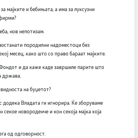
а мајките и бебињата, а има за луксузни
 фирми?
еба, нов непотизам.
аостанати породилни надоместоци без
ој месец, како што со право бараат мајките.
о Фондот и да каже каде завршиле парите што
а држава.
квидноста на буџетот?
с додека Владата ги игнорира. Ќе зборуваме
н секое новороденче и кон секоја мајка која
ега од одговорност.