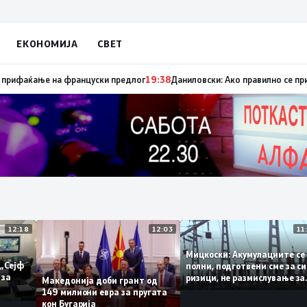
ЕКОНОМИЈА
СВЕТ
уница „мигранти за пари“, така на талогот на СДСМ му пука и најноват
12:18
12:03
Мицкоски: Акумулациите
и од „Сејф
полни, подготвени сме з
ногу за
ризици, не размислувањ
Македонија доби грант од
поскапување на струјат
149 милиони евра за пругата
кон Бугарија