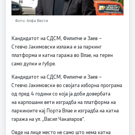
Фото: Алфа Вести
Кандидатот на СДСМ, Филипче и Заев –
Стевчо Јакимовски излажа и за паркинг
платформа и катна гаража во Влае, на терен
само дупки и ѓубре.
Кандидатот на СДСМ, Филипче и Заев –
Стевчо Јакимовски во својата изборна програма
од пред 4 години со која ја доби довербата
на карпошани вети изградба на платформа на
паркинзите кај Порта Влае и изградба на катна
гаража на ул. „Васил Чакаларов“.
Овде на лице место не само што нема катна