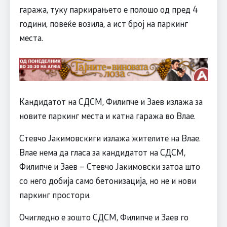
гаража, туку паркирањето е полошо од пред 4
години, повеќе возила, а ист број на паркинг
места.
Кандидатот на СДСМ, Филипче и Заев излажа за
новите паркинг места и катна гаража во Влае.
Стевчо Јакимовскиги излажа жителите на Влае.
Влае нема да гласа за кандидатот на СДСМ,
Филипче и Заев – Стевчо Јакимовски затоа што
со него добија само бетонизација, но не и нови
паркинг простори.
Очигледно е зошто СДСМ, Филипче и Заев го