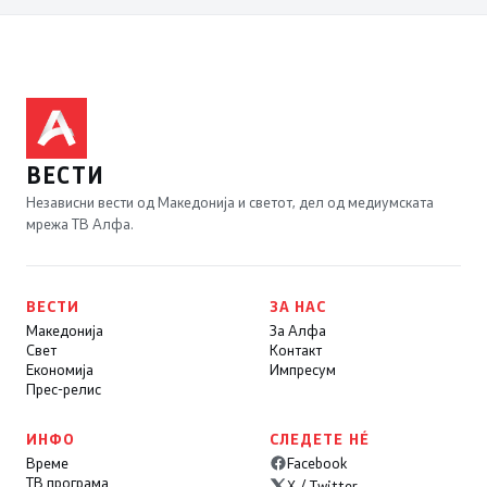
ВЕСТИ
Независни вести од Македонија и светот, дел од медиумската
мрежа ТВ Алфа.
ВЕСТИ
ЗА НАС
Македонија
За Алфа
Свет
Контакт
Економија
Импресум
Прес-релис
ИНФО
СЛЕДЕТЕ НÉ
Време
Facebook
ТВ програма
X / Twitter