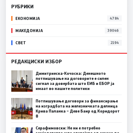
РУБРИКИ
ЕКОНОМИЈА
4784
МАКЕДОНИЈА
39046
СВЕТ
2194
РЕДАКЦИСКИ ИЗБОР
Димитриеска-Кочоска: Денешното
потпишување на договорите е силен
сигнал за довербата што ЕИБ и ЕБОР ја
имаат во нашите политики
Потпишување договори за финансирање
на изградбата на железничката делница
Крива Паланка – Деве Баир од Коридорот
8
Серафимовски: Не ни е потребно
земјоделство што опстојува од сезона до