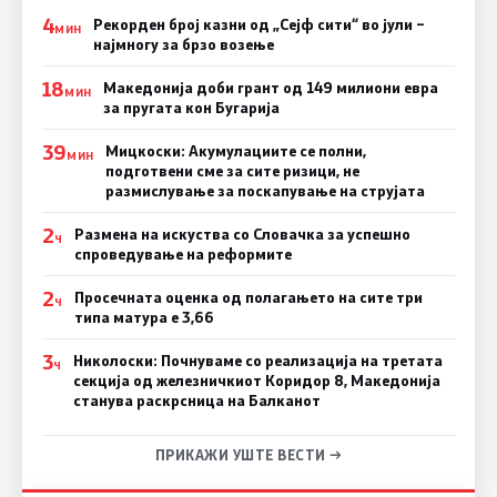
4
Рекорден број казни од „Сејф сити“ во јули –
МИН
најмногу за брзо возење
18
Македонија доби грант од 149 милиони евра
МИН
за пругата кон Бугарија
39
Мицкоски: Акумулациите се полни,
МИН
подготвени сме за сите ризици, не
размислување за поскапување на струјата
2
Размена на искуства со Словачка за успешно
Ч
спроведување на реформите
2
Просечната оценка од полагањето на сите три
Ч
типа матура е 3,66
3
Николоски: Почнуваме со реализација на третата
Ч
секција од железничкиот Коридор 8, Македонија
станува раскрсница на Балканот
ПРИКАЖИ УШТЕ ВЕСТИ →