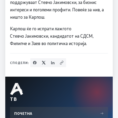
поддржуваат Стевчо Јакимовски, за бизнис
интереси и поголеми профити. Повеќе за нив, а
ништо за Карпош.
Карпош ќе го испрати лажгото
Стевчо Јакимовски, кандидатот на СДСМ,
Филипче и Заев во политичка историја.
СПОДЕЛИ:
ТВ
ПОЧЕТНА
→