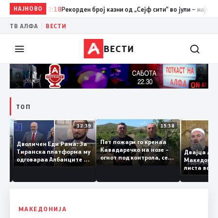
НАЈНОВО
12:18
Рекорден број казни од „Сејф сити“ во јули – најмногу з
|
ТВ АЛФА
ВЕСТИ
ВЕСТИ
ТОП
12:40
12:39
15:38
Пет пожари го кренаа
Дволичен Еди Рама: За
јба во
Кавадаречко на нозе –
Тиранска платформа му
илна
Двајца 
огнот под контрола, се
одговараа Албанците од
Македон
очекува целосно
Македонија, сега кога му
листа в
гаснење
гори под нозе стануваат
Тирана 
„персона нон грата“
работел
терорис
организ
МАКЕДОНИЈА