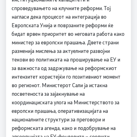
спроведувањето на клучните реформи. Тој
нагласи дека процесот на интеграција во
Европската Унија и поврзаните реформи ќе
бидат врвен приоритет во неговата работа како
министер за европски прашања. Двете страни
разменија мислења за актуелните развојни
текови во политиката на проширување на ЕУ и
за важноста од задржување на реформскиот
интензитет користејќи го позитивниот момент
во регионот. Министерот Сали ја истакна
посветеноста за зајакнување на
координациската улога на Министерството за
европски прашања, оперативизацијата на
националните структури за преговори и
реформската агенда, како и подобрување на
апсорпцијата на ЕУ-фондовите – соопшти