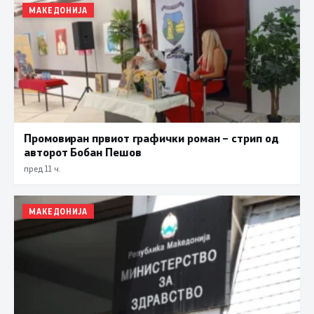
МАКЕДОНИЈА
Промовиран првиот графички роман – стрип од
авторот Бобан Пешов
пред 11 ч.
МАКЕДОНИЈА