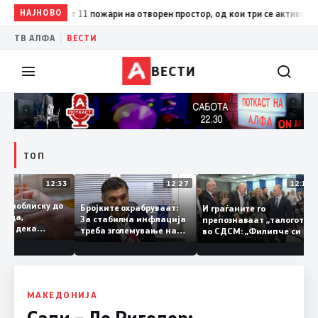
 До 18 часот 11 пожари на отворен простор, од кои три се активни – изг
НАЈНОВО
|
ТВ АЛФА
ВЕСТИ
ВЕСТИ
ТОП
12:33
12:27
12:
ар се поблиску до
Бројките охрабруваат:
И граѓаните го
на вода,
За стабилна инфлација
препознаваат „талогот
ите се дека
треба зголемување на
во СДСМ: „Филипче си 
ата недела ќе
домашното
добар неврохирург, не
а се пие и готви
производство
треба се занимава со
политика“
МАКЕДОНИЈА
Сали – Ле Риголер: