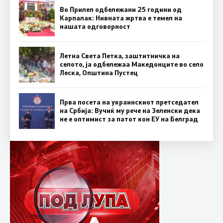
Во Прилеп одбележани 25 години од
Карпалак: Нивната жртва е темел на
нашата одговорност
Летна Света Петка, заштитничка на
селото, ја одбележаа Македонците во село
Леска, Општина Пустец
Прва посета на украинскиот претседател
на Србија: Вучиќ му рече на Зеленски дека
не е оптимист за патот кон ЕУ на Белград