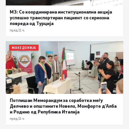
МЗ: Со координирана институционална акција
успешно транспортиран пациент со сериозна
повреда од Турција
пред 11 ч.
МАКЕДОНИЈА
Потпишан Меморандум за соработка меѓу
Делчево и општините Новело, Монфорте д’Алба
и Родино од Република Италија
пред 11 ч.