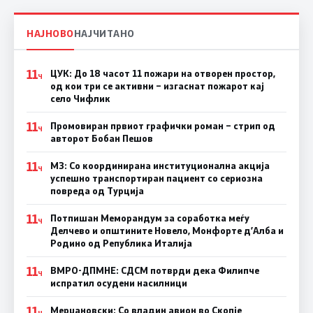
НАЈНОВО
НАЈЧИТАНО
11
ЦУК: До 18 часот 11 пожари на отворен простор,
Ч
од кои три се активни – изгаснат пожарот кај
село Чифлик
11
Промовиран првиот графички роман – стрип од
Ч
авторот Бобан Пешов
11
МЗ: Со координирана институционална акција
Ч
успешно транспортиран пациент со сериозна
повреда од Турција
11
Потпишан Меморандум за соработка меѓу
Ч
Делчево и општините Новело, Монфорте д’Алба и
Родино од Република Италија
11
ВМРО-ДПМНЕ: СДСM потврди дека Филипче
Ч
испратил осудени насилници
11
Мерџановски: Со владин авион во Скопје
Ч