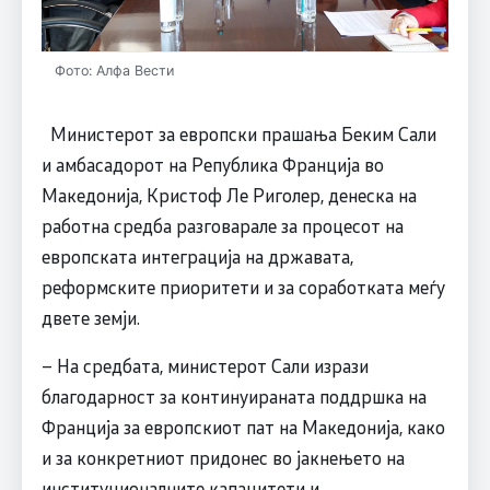
Фото: Алфа Вести
Министерот за европски прашања Беким Сали
и амбасадорот на Република Франција во
Македонија, Кристоф Ле Риголер, денеска на
работна средба разговарале за процесот на
европската интеграција на државата,
реформските приоритети и за соработката меѓу
двете земји.
– На средбата, министерот Сали изрази
благодарност за континуираната поддршка на
Франција за европскиот пат на Македонија, како
и за конкретниот придонес во јакнењето на
институционалните капацитети и