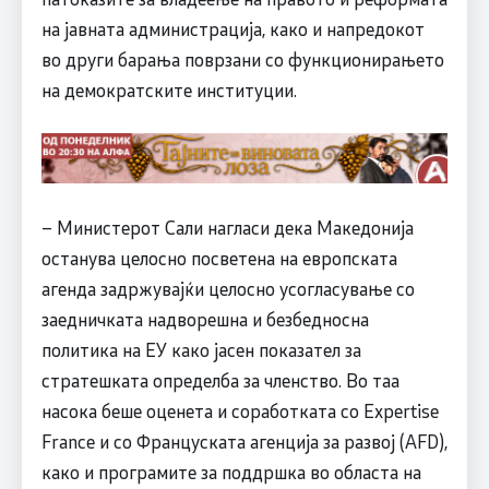
на јавната администрација, како и напредокот
во други барања поврзани со функционирањето
на демократските институции.
– Министерот Сали нагласи дека Македонија
останува целосно посветена на европската
агенда задржувајќи целосно усогласување со
заедничката надворешна и безбедносна
политика на ЕУ како јасен показател за
стратешката определба за членство. Во таа
насока беше оценета и соработката со Expertise
France и со Француската агенција за развој (AFD),
како и програмите за поддршка во областа на