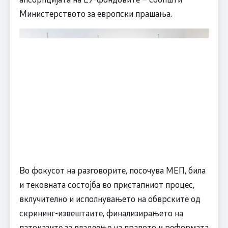
Министерството за европски прашања.
Во фокусот на разговорите, посочува МЕП, била
и тековната состојба во пристапниот процес,
вклучително и исполнувањето на обврските од
скрининг-извештаите, финализирањето на
патоказите за владеење на правото и реформата