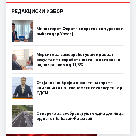
РЕДАКЦИСКИ ИЗБОР
Министерот Ферати се сретна со турскиот
амбасадор Улусој
Мерките за самовработување даваат
резултат – невработеноста на историски
најниско ниво од 11,3%
Стојаноски: Бројки и факти наспроти
кампањата на „економските експерти“ од
СДСM
Отворена за сообраќај уште една делница
од патот Елбасан-Ќафасан