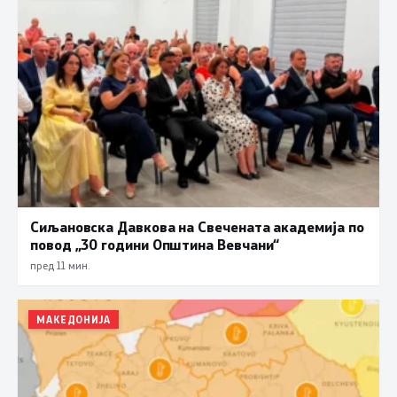
Сиљановска Давкова на Свечената академија по
повод „30 години Општина Вевчани“
пред 11 мин.
МАКЕДОНИЈА