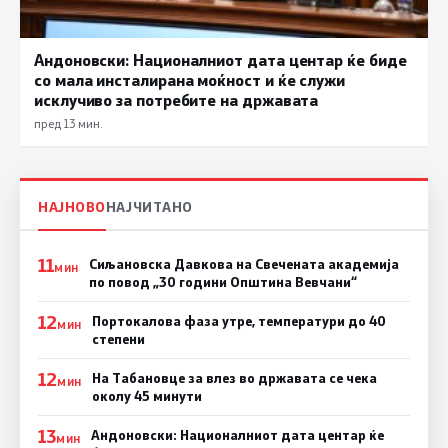
Андоновски: Националниот дата центар ќе биде
со мала инсталирана моќност и ќе служи
исклучиво за потребите на државата
пред 13 мин.
НАЈНОВО
НАЈЧИТАНО
11
Сиљановска Давкова на Свечената академија
МИН
по повод „30 години Општина Вевчани“
12
Портокалова фаза утре, температури до 40
МИН
степени
12
На Табановце за влез во државата се чека
МИН
околу 45 минути
13
Андоновски: Националниот дата центар ќе
МИН