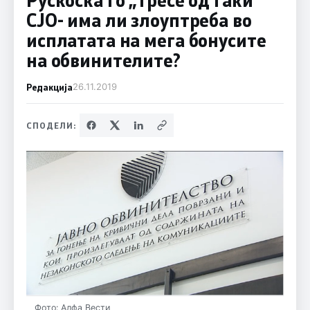
СЈО- има ли злоуптреба во
исплатата на мега бонусите
на обвинителите?
Редакција
26.11.2019
СПОДЕЛИ:
Фото: Алфа Вести