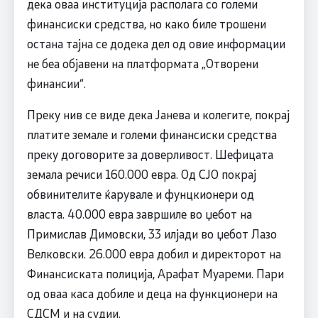
дека оваа институција располага со големи
финансиски средства, но како биле трошени
остана тајна се додека дел од овие информации
не беа објавени на платформата „Отворени
финансии“.
Преку нив се виде дека Јанева и колегите, покрај
платите земале и големи финансиски средства
преку договорите за доверливост. Шефицата
земала речиси 160.000 евра. Од СЈО покрај
обвинителите ќарувале и фунцкионери од
власта. 40.000 евра завршиле во џебот на
Примислав Димовски, 33 илјади во џебот Лазо
Велковски. 26.000 евра добил и директорот на
Финансиската полиција, Арафат Муареми. Пари
од оваа каса добиле и деца на функционери на
СДСМ и на судии.