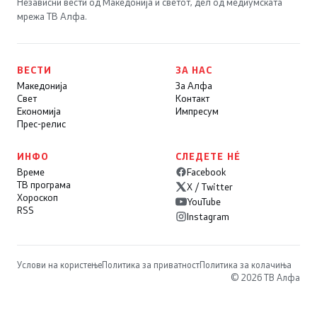
Независни вести од Македонија и светот, дел од медиумската
мрежа ТВ Алфа.
ВЕСТИ
ЗА НАС
Македонија
За Алфа
Свет
Контакт
Економија
Импресум
Прес-релис
ИНФО
СЛЕДЕТЕ НÉ
Време
Facebook
ТВ програма
X / Twitter
Хороскоп
YouTube
RSS
Instagram
Услови на користење
Политика за приватност
Политика за колачиња
© 2026 ТВ Алфа