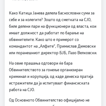
Како Катица Јанева делела баснословни суми за
себе и за колегите? Зошто од сметката на СЈО,
биле делени пари на функционери од власта, кои
имаат должност да работат по барање на
обвинителите. Како што е примерот со
командантот на „Алфите“, Примислав Димовски
или поранешниот директор БЈБ, Лазо Велковски.
На овие прашања одговори ќе бара
Обвинителството за гонење организиран
криминал и корупција, од каде денеска пратија
истражители да ја испитуваат финансиската
работа на СЈО.
Од Основното Обвинителство официјално не