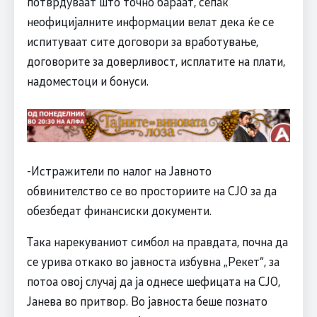
потврдуваат што точно бараат, сепак
неофицијалните информации велат дека ќе се
испитуваат сите договори за вработување,
договорите за доверливост, исплатите на плати,
надоместоци и бонуси.
-Истражители по налог на Јавното
обвинителство се во просториите на СЈО за да
обезбедат финансиски документи.
Така нарекуваниот симбол на правдата, почна да
се урива откако во јавноста избувна „Рекет“, за
потоа овој случај да ја однесе шефицата на СЈО,
Јанева во притвор. Во јавноста беше познато