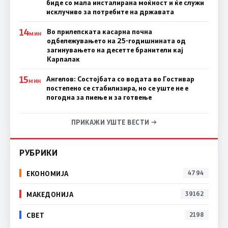
биде со мала инсталирана моќност и ќе служи
исклучиво за потребите на државата
14
Во прилепската касарна почна
МИН
одбележувањето на 25-годишнината од
загинувањето на десетте бранители кај
Карпалак
15
Ангелов: Состојбата со водата во Гостивар
МИН
постепено се стабилизира, но се уште не е
погодна за пиење и за готвење
ПРИКАЖИ УШТЕ ВЕСТИ →
РУБРИКИ
ЕКОНОМИЈА
4794
МАКЕДОНИЈА
39162
СВЕТ
2198