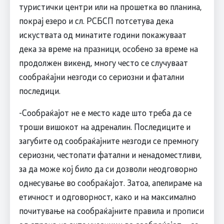
туристички центри или на прошетка во планина,
покрај езеро и сл. РСБСП потсетува дека
искуствата од минатите години покажуваат
дека за време на празници, особено за време на
продолжен викенд, многу често се случуваат
сообраќајни незгоди со сериозни и фатални
последици.
-Сообраќајот не е место каде што треба да се
троши вишокот на адреналин. Последиците и
загубите од сообраќајните незгоди се премногу
сериозни, честопати фатални и ненадоместливи,
за да може кој било да си дозволи неодговорно
однесување во сообраќајот. Затоа, апелираме на
етичност и одговорност, како и на максимално
почитување на сообраќајните правила и прописи