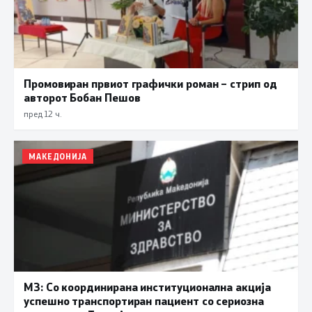
Промовиран првиот графички роман – стрип од
авторот Бобан Пешов
пред 12 ч.
МАКЕДОНИЈА
МЗ: Со координирана институционална акција
успешно транспортиран пациент со сериозна