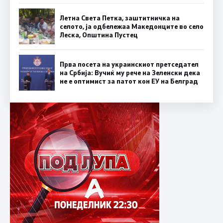
Летна Света Петка, заштитничка на
селото, ја одбележаа Македонците во село
Леска, Општина Пустец
Прва посета на украинскиот претседател
на Србија: Вучиќ му рече на Зеленски дека
не е оптимист за патот кон ЕУ на Белград