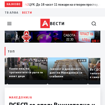
НАЈНОВО
17:42
ЦУК: До 18 часот 11 пожари на отворен простор, од кои т
|
ТВ АЛФА
ВЕСТИ
ВЕСТИ
ТОП
12:50
12:47
12:46
Казни има, но
Јавниот и државниот
Во СДС
дии и
тротинетите се уште ги
долг на Македонија се
талогот
возат деца
стабилни
е само 
ието
копија 
Заев
МАКЕДОНИЈА
РСБСП со апел: Внимателно и