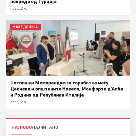
повреда од Турција
пред 12 ч.
МАКЕДОНИЈА
Потпишан Меморандум за соработка меѓу
Делчево и општините Новело, Монфорте д’Алба
и Родино од Република Италија
пред 12 ч.
НАЈНОВО
НАЈЧИТАНО