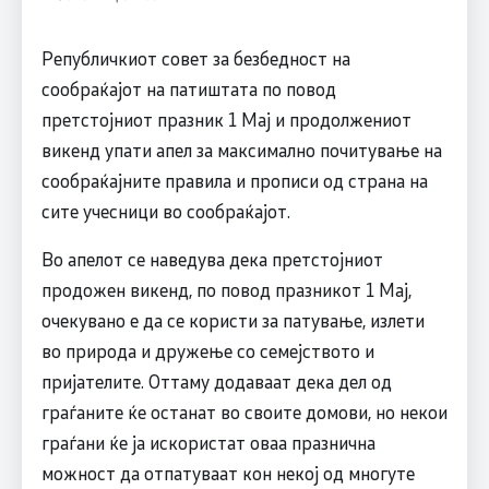
Републичкиот совет за безбедност на
сообраќајот на патиштата по повод
претстојниот празник 1 Мај и продолжениот
викенд упати апел за максимално почитување на
сообраќајните правила и прописи од страна на
сите учесници во сообраќајот.
Во апелот се наведува дека претстојниот
продожен викенд, по повод празникот 1 Мај,
очекувано е да се користи за патување, излети
во природа и дружење со семејството и
пријателите. Оттаму додаваат дека дел од
граѓаните ќе останат во своите домови, но некои
граѓани ќе ја искористат оваа празнична
можност да отпатуваат кон некој од многуте