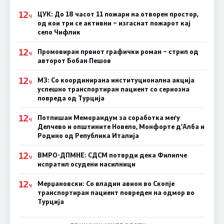
12
ЦУК: До 18 часот 11 пожари на отворен простор,
Ч
од кои три се активни – изгаснат пожарот кај
село Чифлик
12
Промовиран првиот графички роман – стрип од
Ч
авторот Бобан Пешов
12
МЗ: Со координирана институционална акција
Ч
успешно транспортиран пациент со сериозна
повреда од Турција
12
Потпишан Меморандум за соработка меѓу
Ч
Делчево и општините Новело, Монфорте д’Алба и
Родино од Република Италија
12
ВМРО-ДПМНЕ: СДСM потврди дека Филипче
Ч
испратил осудени насилници
12
Мерџановски: Со владин авион во Скопје
Ч
транспортиран пациент повреден на одмор во
Турција