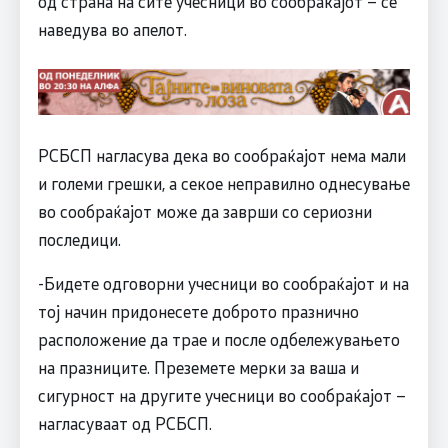
од страна на сите учесници во сообраќајот – се
наведува во апелот.
РСБСП нагласува дека во сообраќајот нема мали
и големи грешки, а секое неправилно однесување
во сообраќајот може да заврши со сериозни
последици.
-Бидете одговорни учесници во сообраќајот и на
тој начин придонесете доброто празнично
расположение да трае и после одбележувањето
на празниците. Преземете мерки за ваша и
сигурност на другите учесници во сообраќајот –
нагласуваат од РСБСП.