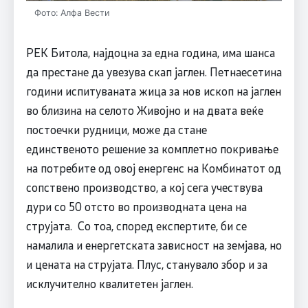
Фото: Алфа Вести
РЕК Битола, најдоцна за една година, има шанса
да престане да увезува скап јаглен. Петнаесетина
години испитуваната жица за нов ископ на јаглен
во близина на селото Живојно и на двата веќе
постоечки рудници, може да стане
единственото решение за комплетно покривање
на потребите од овој енергенс на Комбинатот од
сопствено производство, а кој сега учествува
дури со 50 отсто во производната цена на
струјата. Со тоа, според експертите, би се
намалила и енергетската зависност на земјава, но
и цената на струјата. Плус, станувало збор и за
исклучително квалитетен јаглен.