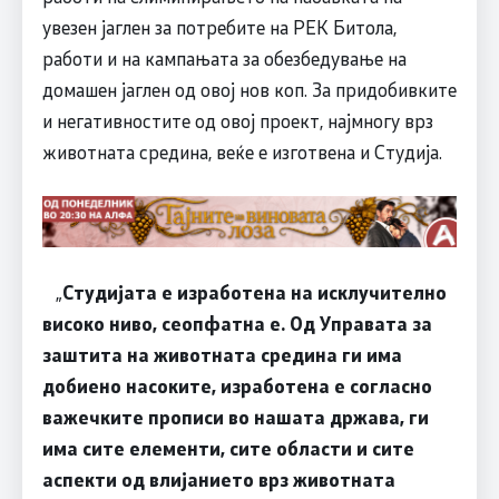
увезен јаглен за потребите на РЕК Битола,
работи и на кампањата за обезбедување на
домашен јаглен од овој нов коп. За придобивките
и негативностите од овој проект, најмногу врз
животната средина, веќе е изготвена и Студија.
„
Студијата е изработена на исклучително
високо ниво, сеопфатна е. Од Управата за
заштита на животната средина ги има
добиено насоките, изработена е согласно
важечките прописи во нашата држава, ги
има сите елементи, сите области и сите
аспекти од влијанието врз животната