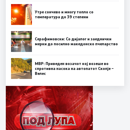
Утре сончево и многу топло со
температура до 39 степени
Серафимовски: Со дијалог и заеднички
мерки до посилно македонско пчеларство
МВР: Приведен возачот кој возеше во
спротивна насока на автопатот Скопје –
Велес