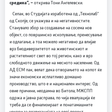
средина“, –
открива Тони Ангелевски.
Сепак, во Студијата изработена од „Технолаб“
од Скопје, се укажува и на негативностите.
Станувало збор за создавање на сосема нов
објект, со површинско ископување, пренесување
и одлагање, а тоа можело негативно да влијае
врз биодиверзитетот на животинскиот и
растителниот свет во тој регион, како и врз
слободното движење на месното население. Од
АД ЕСМ пак, велат дека отворањето на копот ќе
значи економски исплатливо домашно
производство, што е и национален интерес. Од
овие причини, неодамна во Битола, МЖСПП
одржа и јавна расправа, по чија евалуација ќе
треба да се финализираат и понатамашните
чекори за реализацијата на овој проект.