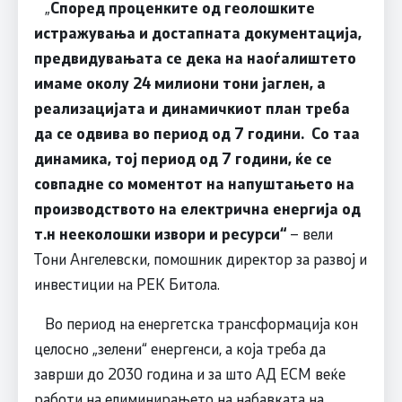
„
Според проценките од геолошките
истражувања и достапната документација,
предвидувањата се дека на наоѓалиштето
имаме околу 24 милиони тони јаглен, а
реализацијата и динамичкиот план треба
да се одвива во период од 7 години. Со таа
динамика, тој период од 7 години, ќе се
совпадне со моментот на напуштањето на
производството на електрична енергија од
т.н нееколошки извори и ресурси“
– вели
Тони Ангелевски, помошник директор за развој и
инвестиции на РЕК Битола.
Во период на енергетска трансформација кон
целосно „зелени“ енергенси, а која треба да
заврши до 2030 година и за што АД ЕСМ веќе
работи на елиминирањето на набавката на