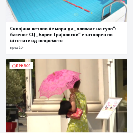
Скопјани летово ќе мора да „пливаат на суво“:
базенот СЦ „Борис Трајковски“ е затворен по
штетите од невремето
пред 16 ч.
ПРИЛОГ