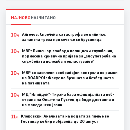
НАЈНОВО
НАЈЧИТАНО
10
Ангелов: Спречена катастрофа во виничко,
Ч
запалена трева при сечење со брусилица
10
МВР: Лишен од слобода полициски службеник,
Ч
поднесена кривична пријава за „злоупотреба на
службената положба и овластување”
10
МВР со засилени сообраќајни контроли во рамки
Ч
на ROADPOL: Фокус на брзината и безбедноста
на патиштата
10
МД “Илинден“-Тирана бара официјалната веб-
Ч
страна на Општина Пустец да биде достапна и
на македонски јазик
11
Клековски: Анализата на водата за пиење во
Ч
Гостивар ќе биде објавена до 20 август