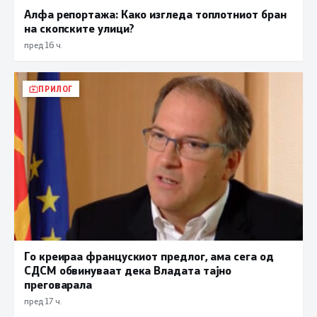
Алфа репортажа: Како изгледа топлотниот бран
на скопските улици?
пред 16 ч.
ПРИЛОГ
Го креираа францускиот предлог, ама сега од
СДСМ обвинуваат дека Владата тајно
преговарала
пред 17 ч.