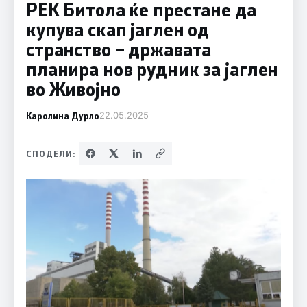
РЕК Битола ќе престане да
купува скап јаглен од
странство – државата
планира нов рудник за јаглен
во Живојно
Каролина Дурло
22.05.2025
СПОДЕЛИ: