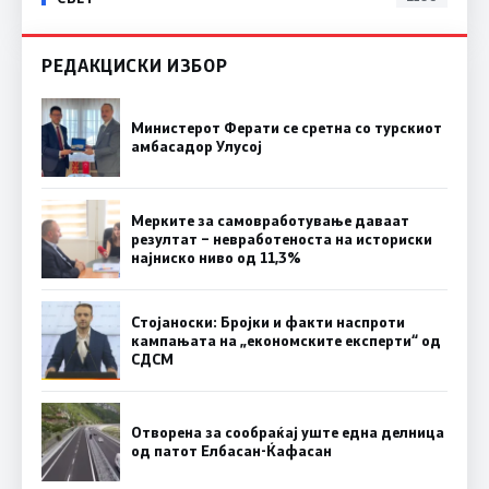
РЕДАКЦИСКИ ИЗБОР
Министерот Ферати се сретна со турскиот
амбасадор Улусој
Мерките за самовработување даваат
резултат – невработеноста на историски
најниско ниво од 11,3%
Стојаноски: Бројки и факти наспроти
кампањата на „економските експерти“ од
СДСM
Отворена за сообраќај уште една делница
од патот Елбасан-Ќафасан