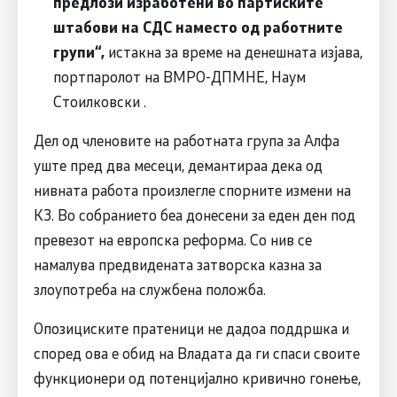
предлози изработени во партиските
штабови на СДС наместо од работните
групи“,
истакна за време на денешната изјава,
портпаролот на ВМРО-ДПМНЕ, Наум
Стоилковски .
Дел од членовите на работната група за Алфа
уште пред два месеци, демантираа дека од
нивната работа произлегле спорните измени на
КЗ. Во собранието беа донесени за еден ден под
превезот на европска реформа. Со нив се
намалува предвидената затворска казна за
злоупотреба на службена положба.
Oпозициските пратеници не дадоа поддршка и
според ова е обид на Владата да ги спаси своите
функционери од потенцијално кривично гонење,