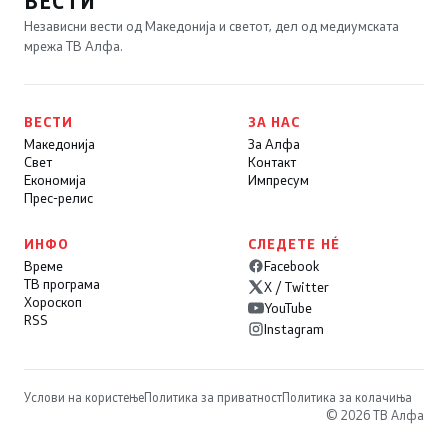
ВЕСТИ
Независни вести од Македонија и светот, дел од медиумската
мрежа ТВ Алфа.
ВЕСТИ
ЗА НАС
Македонија
За Алфа
Свет
Контакт
Економија
Импресум
Прес-релис
ИНФО
СЛЕДЕТЕ НÉ
Време
Facebook
ТВ програма
X / Twitter
Хороскоп
YouTube
RSS
Instagram
Услови на користење
Политика за приватност
Политика за колачиња
© 2026 ТВ Алфа