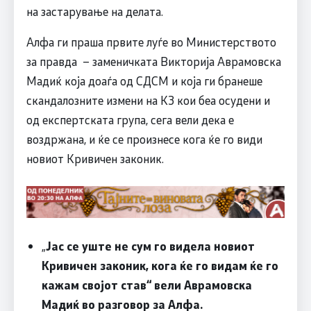
на застарување на делата.
Алфа ги праша првите луѓе во Министерството
за правда – заменичката Викторија Аврамовска
Мадиќ која доаѓа од СДСМ и која ги бранеше
скандалозните измени на КЗ кои беа осудени и
од експертската група, сега вели дека е
воздржана, и ќе се произнесе кога ќе го види
новиот Кривичен законик.
„
Јас се уште не сум го видела новиот
Кривичен законик, кога ќе го видам ќе го
кажам својот став“ вели Аврамовска
Мадиќ во разговор за Алфа.