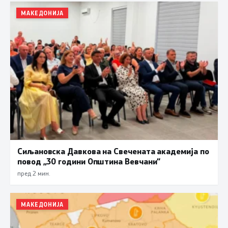
МАКЕДОНИЈА
Сиљановска Давкова на Свечената академија по
повод „30 години Општина Вевчани“
пред 2 мин.
МАКЕДОНИЈА