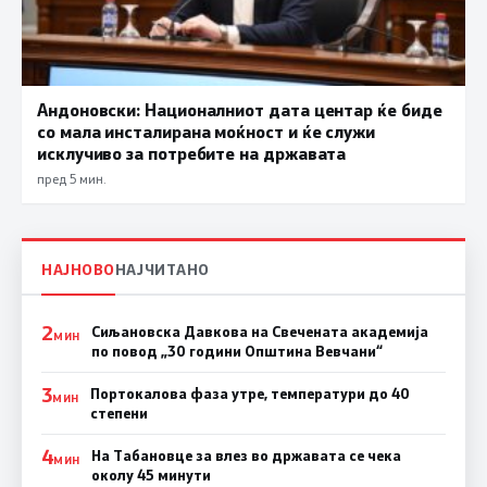
Андоновски: Националниот дата центар ќе биде
со мала инсталирана моќност и ќе служи
исклучиво за потребите на државата
пред 5 мин.
НАЈНОВО
НАЈЧИТАНО
2
Сиљановска Давкова на Свечената академија
МИН
по повод „30 години Општина Вевчани“
3
Портокалова фаза утре, температури до 40
МИН
степени
4
На Табановце за влез во државата се чека
МИН
околу 45 минути