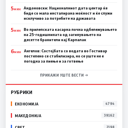
5
Андоновски: Националниот дата центар ќе
МИН
биде со мала инсталирана моќност и ќе служи
исклучиво за потребите на државата
5
Во прилепската касарна почна одбележувањето
МИН
на 25-годишнината од загинувањето на
десетте бранители кај Карпалак
6
Ангелов: Состојбата со водата во Гостивар
МИН
постепено се стабилизира, но се уште не е
погодна за пиење и за готвење
ПРИКАЖИ УШТЕ ВЕСТИ →
РУБРИКИ
ЕКОНОМИЈА
4794
МАКЕДОНИЈА
39162
СВЕТ
2198