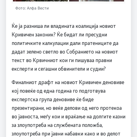
Фото: Алфа Вести
Ќе ја разниша ли владината коалиција новиот
Кривичен законик? Ќе бидат ли пресудни
политичките калкулации дали пратениците да
дадат зелено светло во Собранието на новиот
текст во Крвичниот кои ги пишуваа правни
експерти и сегашни обвинители и судии?
Финалниот драфт на новиот Кривичен деновиве
кој повеќе од една година го подготвува
експертска група деновиве ќе биде
презентирани, но веќе делови од него протекоа
во јавноста, меѓу кои и враќање на долгите казни
за злоупотреба на службената положба,
злоупотреба при јавни набавки како и во делот