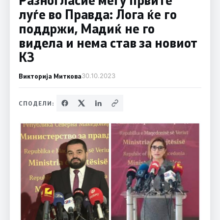
луѓе во Правда: Лога ќе го
поддржи, Мадиќ не го
видела и нема став за новиот
КЗ
Викторија Миткова
30.10.2023
СПОДЕЛИ: