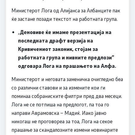
Министерот Лога од Алијанса за Албанците пак
ќе застане позади текстот на работната група.
„
Деновиве ќе имаме презентација на
последната драфт верзија на
Кривичениот законик, стојам за
работната група и нивните предлози“
одговара Лога на прашањето на Алфа.
Министерот и неговата заменичка очигледно беа
со различни ставови и за измените кои ги
поминаа собраниските филтри пред два месеци.
Лога не се потпиша на предлогот, па тоа го
направи Аврамовска – Мадиќ. Иако јавно
никогаш не проговореа за тоа, Лога на секое
прашање за скандалозните измени новинарите