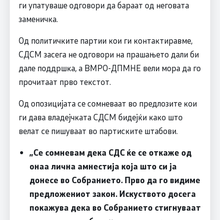
ги упатуваше одговори да бараат од неговата
заменичка.
Од политичките партии кои ги контактиравме,
СДСМ засега не одговори на прашањето дали би
дале поддршка, а ВМРО-ДПМНЕ вели мора да го
прочитаат прво текстот.
Од опозицијата се сомневаат во предлозите кои
ги дава владејчката СДСМ бидејќи како што
велат се пишуваат во партиските штабови.
„Се сомневам дека СДС ќе се откаже од
онаа лична амнестија која што си ја
донесе во Собранието. Прво да го видиме
предложениот закон. Искуството досега
покажува дека во Собранието стигнуваат