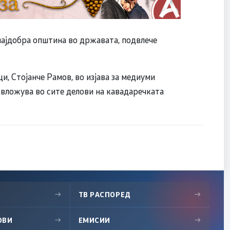
најдобра општина во државата, подвлече
, Стојанче Рамов, во изјава за медиуми
 вложува во сите делови на кавадаречката
→
ТВ РАСПОРЕД
→
ОВИ
→
ЕМИСИИ
→