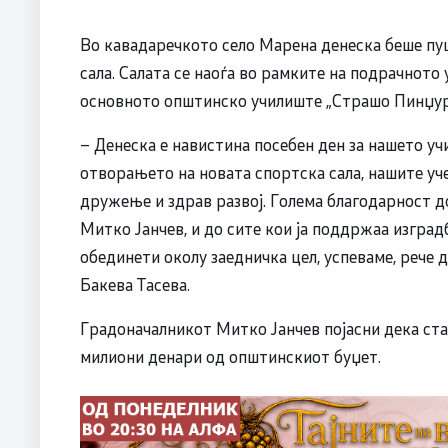
Во кавадаречкото село Марена денеска беше пу
сала. Салата се наоѓа во рамките на подрачното
основното општинско училиште „Страшо Пинџур
– Денеска е навистина посебен ден за нашето уч
отворањето на новата спортска сала, нашите уч
дружење и здрав развој. Голема благодарност 
Митко Јанчев, и до сите кои ја поддржаа изградб
обединети околу заедничка цел, успеваме, рече
Бакева Тасева.
Градоначалникот Митко Јанчев појасни дека ста
милиони денари од општинскиот буџет.