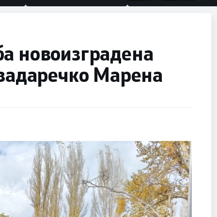
половина тунел во слепа
улица, сега имаме цели
ба новоизградена
авадаречко Марена