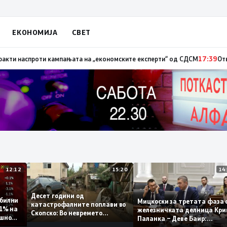
ЕКОНОМИЈА
СВЕТ
 – невработеноста на историски најниско ниво од 11,3%
17:41
Стојаноск
12:12
15:20
Десет години од
 стабилни
Мицкоски за третата ф
катастрофалните поплави во
о 0,1% на
железничката делница 
Скопско: Во невремето
годишно
Паланка – Деве Баир:
загинаа 22 лица
Проектот нема да заврш