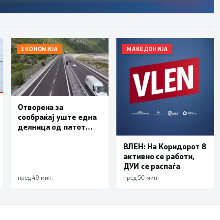
ЕКОНОМИЈА
МАКЕДОНИЈА
Отворена за
сообраќај уште една
делница од патот
Елбасан-Ќафасан
ВЛЕН: На Коридорот 8
активно се работи,
ДУИ се распаѓа
пред 49 мин.
пред 50 мин.