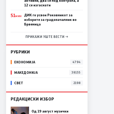
активни, два се под контрола, а
12 се изгаснати
51
ДИК го усвои Роковникот за
МИН
изборите за градоначалник во
Брвеница
ПРИКАЖИ УШТЕ ВЕСТИ →
РУБРИКИ
ЕКОНОМИЈА
4794
МАКЕДОНИЈА
39155
СВЕТ
2198
РЕДАКЦИСКИ ИЗБОР
Од 19 август музички