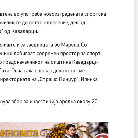
штена во употреба новоизградената спортска
 училиште до петто одделение, дел од
“ од Кавадарци.
илиште и за заедницата во Марена. Со
еници добиваат современ простор за спорт,
до градоначалникот на општина Кавадарци,
ата. Оваа сала е доказ дека кога сме
 директорката на „Страшо Пинџур“, Илинка
нува збор за инвестиција вредна околу 20