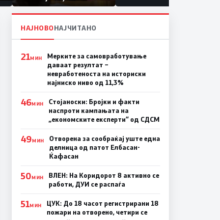
првачиња помалку
на
НАЈНОВО
НАЈЧИТАНО
21
Мерките за самовработување
МИН
даваат резултат –
невработеноста на историски
најниско ниво од 11,3%
46
Стојаноски: Бројки и факти
МИН
наспроти кампањата на
„економските експерти“ од СДСM
49
Отворена за сообраќај уште една
МИН
делница од патот Елбасан-
Ќафасан
50
ВЛЕН: На Коридорот 8 активно се
МИН
работи, ДУИ се распаѓа
51
ЦУК: До 18 часот регистрирани 18
МИН
пожари на отворено, четири се