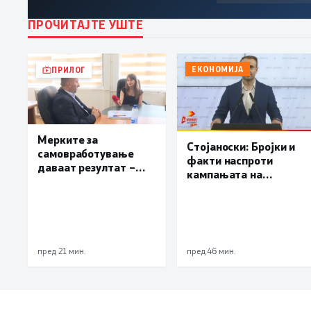
ПРОЧИТАЈТЕ УШТЕ
ЕКОНОМИЈА
ПРИЛОГ
Мерките за
Стојаноски: Бројки и
самовработување
факти наспроти
даваат резултат –
кампањата на
невработеноста на
„економските
историски најниско
експерти“ од СДСM
ниво од 11,3%
пред 21 мин.
пред 46 мин.