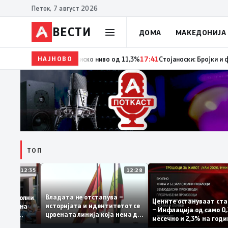
Петок, 7 август 2026
ВЕСТИ
ДОМА
МАКЕДОНИЈА
НАЈНОВО
18:06
Мерките за самовработување даваат резултат
ТОП
12:35
12:28
Владата не отстапува –
 се задоволни
Цените остануваат
историјата и идентитетот се
учениците на
– Инфлација од сам
црвената линија која нема да
ржавната
месечно и 2,3% на 
се погази
ниво