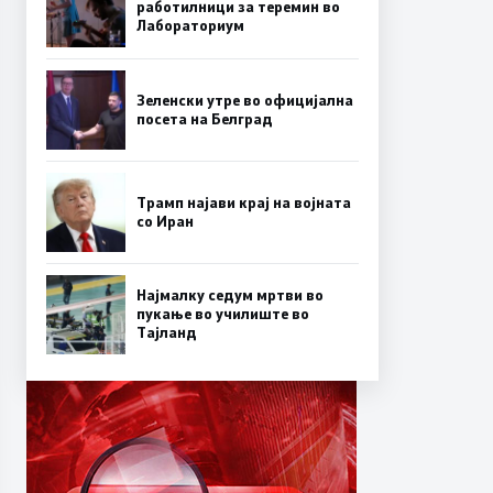
работилници за теремин во
Лабораториум
Зеленски утре во официјална
посета на Белград
Трамп најави крај на војната
со Иран
Најмалку седум мртви во
пукање во училиште во
Тајланд