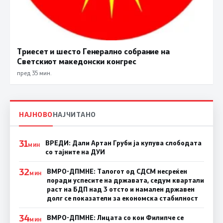
Триесет и шесто Генерално собрание на
Светскиот македонски конгрес
пред 35 мин.
НАЈНОВО
НАЈЧИТАНО
31
ВРЕДИ: Дали Артан Груби ја купува слободата
МИН
со тајните на ДУИ
32
ВМРО-ДПМНЕ: Талогот од СДСМ несреќен
МИН
поради успесите на државата, седум квартали
раст на БДП над 3 отсто и намален државен
долг се показатели за економска стабилност
34
ВМРО-ДПМНЕ: Лицата со кои Филипче се
МИН