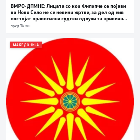
ВМРО-ДПМНЕ: Лицата со кои Филипче се појави
во Ново Село не се невини жртви, за дел од нив
постојат правосилни судски одлуки за кривични
дела
пред 34 мин.
МАКЕДОНИЈА