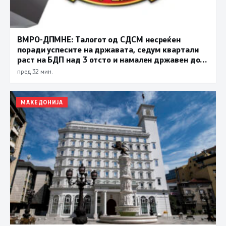
ВМРО-ДПМНЕ: Талогот од СДСМ несреќен
поради успесите на државата, седум квартали
раст на БДП над 3 отсто и намален државен долг
се показатели за економска стабилност
пред 32 мин.
МАКЕДОНИЈА