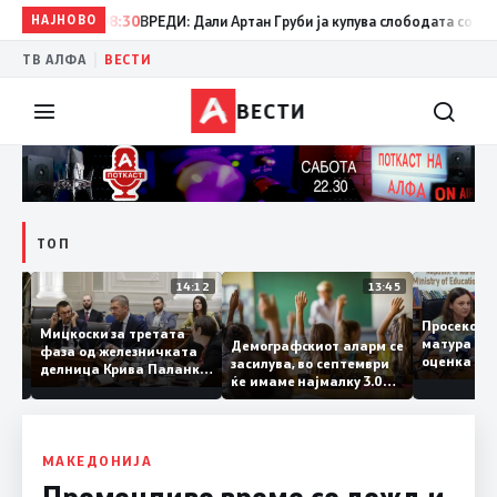
НАЈНОВО
08:30
ВРЕДИ: Дали Артан Груби ја купува слободата со тајнит
|
ТВ АЛФА
ВЕСТИ
ВЕСТИ
ТОП
15:20
14:12
13:45
Просеко
Мицкоски за третата
матура е
Демографскиот аларм се
фаза од железничката
: Во
оценка 3
засилува, во септември
делница Крива Паланка
 22
ќе имаме најмалку 3.000
– Деве Баир: Проектот
првачиња помалку
нема да заврши на
половина тунел во слепа
улица, сега имаме
целина
МАКЕДОНИЈА
Променливо време со дожд и