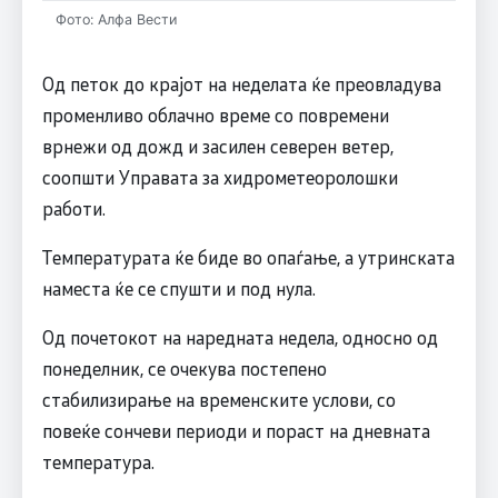
Фото: Алфа Вести
Од петок до крајот на неделата ќе преовладува
променливо облачно време со повремени
врнежи од дожд и засилен северен ветер,
соопшти Управата за хидрометеоролошки
работи.
Температурата ќе биде во опаѓање, а утринската
наместа ќе се спушти и под нула.
Од почетокот на наредната недела, односно од
понеделник, се очекува постепено
стабилизирање на временските услови, со
повеќе сончеви периоди и пораст на дневната
температура.