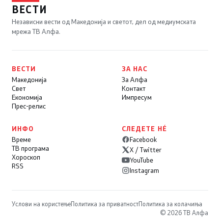
ВЕСТИ
Независни вести од Македонија и светот, дел од медиумската
мрежа ТВ Алфа.
ВЕСТИ
ЗА НАС
Македонија
За Алфа
Свет
Контакт
Економија
Импресум
Прес-релис
ИНФО
СЛЕДЕТЕ НÉ
Време
Facebook
ТВ програма
X / Twitter
Хороскоп
YouTube
RSS
Instagram
Услови на користење
Политика за приватност
Политика за колачиња
© 2026 ТВ Алфа