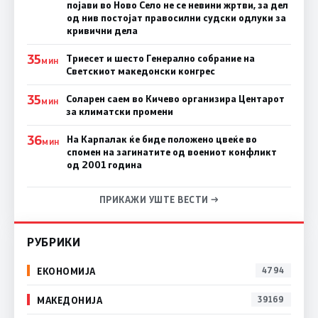
појави во Ново Село не се невини жртви, за дел
од нив постојат правосилни судски одлуки за
кривични дела
35
Триесет и шесто Генерално собрание на
МИН
Светскиот македонски конгрес
35
Соларен саем во Кичево организира Центарот
МИН
за климатски промени
36
На Карпалак ќе биде положено цвеќе во
МИН
спомен на загинатите од воениот конфликт
од 2001 година
ПРИКАЖИ УШТЕ ВЕСТИ →
РУБРИКИ
ЕКОНОМИЈА
4794
МАКЕДОНИЈА
39169