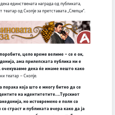
одека единствената награда од публиката,
т театар од Скопје за претставата „Слепци“.
поробите, цело време велиме – се е ок,
едонија, ама прилепската публика ни е
а, очекувавме дека ќе имаме нешто како
ки театар – Скопје.
 порака која што е многу битно да се
 идентите на идентитетите….Турскиот
кедонија, но истовремено е полн со
 со страст и публиката вчера како да ја