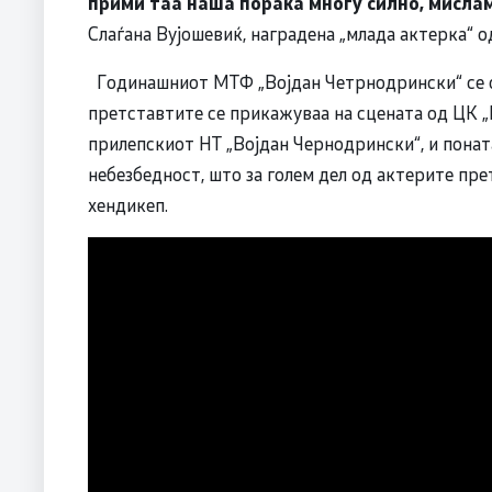
прими таа наша порака многу силно, мисла
Слаѓана Вујошевиќ, наградена „млада актерка“ о
Годинашниот МТФ „Војдан Четрнодрински“ се одр
претставтите се прикажуваа на сцената од ЦК „
прилепскиот НТ „Војдан Чернодрински“, и понат
небезбедност, што за голем дел од актерите пр
хендикеп.