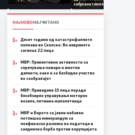
Коридор 8, Македонија
забрзано темпо
станува раскрсница на
Балканот
НАЈНОВО
НАЈЧИТАНО
1
Десет години од катастрофалните
Ч
поплави во Скопско: Во невремето
загинаа 22 лица
1
МВР: Превентивни активности за
Ч
спречување пожари и имотни
деликти, како и за безбедно учество
во сообраќајот
1
МВР: Приведени 15 лица поради
Ч
безобѕирно управување моторно
возило, петмина малолетници
1
МВР и Бирото за јавни набавки
Ч
потпишаа меморандум за
поефикасна размена на податоци и
заедничка борба против корупцијата