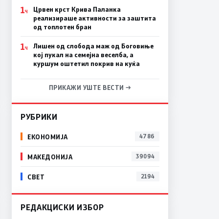
1
Црвен крст Крива Паланка
Ч
реализираше активности за заштита
од топлотен бран
1
Лишен од слобода маж од Боговиње
Ч
кој пукал на семејна веселба, а
куршум оштетил покрив на куќа
ПРИКАЖИ УШТЕ ВЕСТИ →
РУБРИКИ
ЕКОНОМИЈА
4786
МАКЕДОНИЈА
39094
СВЕТ
2194
РЕДАКЦИСКИ ИЗБОР