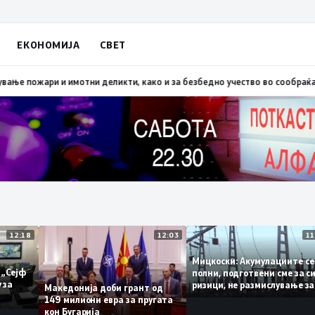
ЕКОНОМИЈА
СВЕТ
копско: Во невремето загинаа 22 лица
15:19
МВР: Превентивни активност
12:18
12:03
Мицкоски: Акумулациит
и од „Сејф
полни, подготвени сме 
многу за
ризици, не размислувањ
Македонија доби грант од
поскапување на струја
149 милиони евра за пругата
кон Бугарија