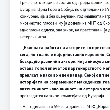
Тричленото жири во состав од тројца врвни поз
Бугарија, Црна Гора и Србија, по одгледаните 14
конкуренција и беа оценувани, годинашната наг
мнозинство гласови, му ја додели на МНТ од Скоп
едногласна одлука, ова жири, на претстава и’ ја
актерска игра.
„
Екипната работа на актерите во претстава
сега, но тоа не е наједноставно изречено. С
бескрајно различни актери, ни ја внесува сп
остава топол впечаток партенерството меѓу 
превлсат е како во еден кадар. Секој од ти
историјата на современиот македонски теат
автентичност како личност на актерско при
претседател на жири-комисијата од Бугарија.
На годинашното 59-то издание на МТФ „Војдан 