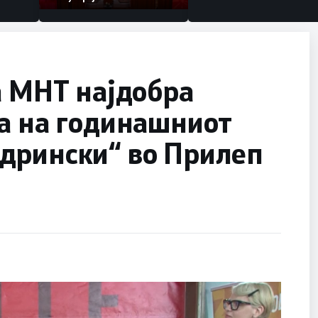
а МНТ најдобра
на на годинашниот
дрински“ во Прилеп