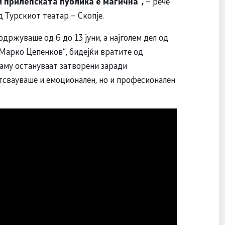
м прилепската публика е магична“,
– рече
д Турскиот театар – Скопје.
жуваше од 6 до 13 јуни, а најголем дел од
Марко Цепенков“, бидејќи вратите од
аму остануваат затворени заради
етсвауваше и емоционален, но и професионален