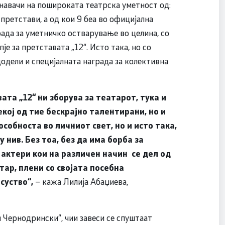
навачи на пошироката театрска уметност од:
 претстави, а од кои 9 беа во официјална
рада за уметничко остварување во целина, со
је за претставата „12“. Исто така, но со
 додели и специјалната награда за колективна
та „12“ ни зборува за театарот, тука и
екој од тие бескрајно талентирани, но и
особноста во личниот свет, но и исто така,
нив. Без тоа, без да има борба за
е актери кои на различен начин се дел од
ар, плени со својата посебна
суство“,
– кажа Лилија Абаџиева,
Чернодрински“, чии завеси се спуштаат