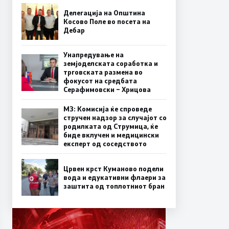
Делегација на Општина
Косово Поле во посета на
Дебар
Унапредување на
земјоделската соработка и
трговската размена во
фокусот на средбата
Серафимовски – Хрицова
МЗ: Комисија ќе спроведе
стручен надзор за случајот со
родилката од Струмица, ќе
биде вклучен и медицински
експерт од соседството
Црвен крст Куманово подели
вода и едукативни флаери за
заштита од топлотниот бран