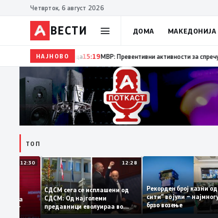
Четврток, 6 август 2026
ВЕСТИ
ДОМА
МАКЕДОНИЈА
НАЈНОВО
15:20
Десет години од катастрофалните поплави во С
ТОП
12:30
12:28
Рекорден број казн
СДСМ сега се исплашени од
сити“ во јули – нај
СДСМ: Од најголеми
датоците на
брзо возење
предавници еволуираа во
емантираат
најголеми патриоти