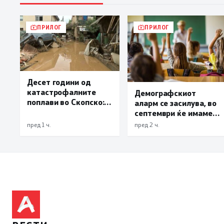
ПРИЛОГ
ПРИЛОГ
Десет години од
катастрофалните
Демографскиот
поплави во Скопско:
аларм се засилува, во
Во невремето загинаа
септември ќе имаме
22 лица
најмалку 3.000
пред 1 ч.
пред 2 ч.
првачиња помалку