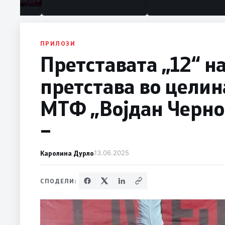
ПРИЛОЗИ
Претставата „12“ н
претстава во цели
МТФ „Војдан Черно
–
Каролина Дурло
13.06.2025
СПОДЕЛИ: