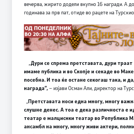
вечерва, жирито додели вкупно 16 награди. А д
годинава за прв пат, отиде во рацете на Турскио
„
Дури се спрема претставата, дури траат 
имаме публика и во Скопје и секаде во Мак
посебна. И тоа ќе остане секогаш така, и д
награда“,
– изјави Осман Али, директор на Турс
„
Претставата носи една многу, многу важна
слушне денес. А тоа е дека различноста е
театар е малциснки театар во Република Ма
ансамбл на многу, многу живи актери, полни