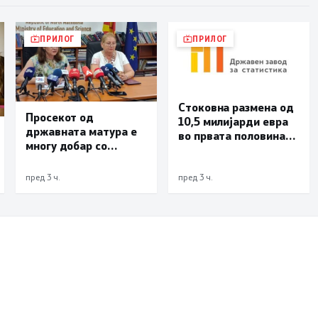
ПРИЛОГ
ПРИЛОГ
Стоковна размена од
Просекот од
10,5 милијарди евра
државната матура е
во првата половина
многу добар со
од годината –
оценка 3,66
Македонија го
зголемува извозот
пред 3 ч.
пред 3 ч.