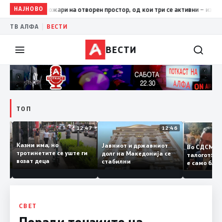
НАЈНОВО
17:42
ЦУК: До 18 часот 11 пожари на отворен простор, од ко
|
ТВ АЛФА
ВЕСТИ
ВЕСТИ
ТОП
12:50
12:47
12:46
Казни има, но
Јавниот и државниот
Во СДСМ 
ии и
тротинетите се уште ги
долг на Македонија се
талогот:
возат деца
стабилни
е само б
ето
копија ду
Заев
СВЕТ
Поради тензиите на