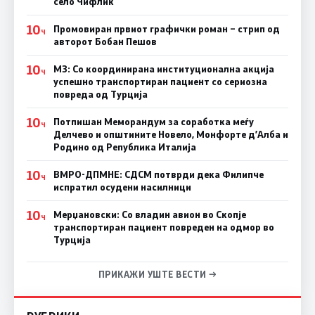
село Чифлик
10
Промовиран првиот графички роман – стрип од
Ч
авторот Бобан Пешов
10
МЗ: Со координирана институционална акција
Ч
успешно транспортиран пациент со сериозна
повреда од Турција
10
Потпишан Меморандум за соработка меѓу
Ч
Делчево и општините Новело, Монфорте д’Алба и
Родино од Република Италија
10
ВМРО-ДПМНЕ: СДСM потврди дека Филипче
Ч
испратил осудени насилници
10
Мерџановски: Со владин авион во Скопје
Ч
транспортиран пациент повреден на одмор во
Турција
ПРИКАЖИ УШТЕ ВЕСТИ →