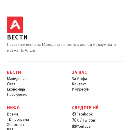
ВЕСТИ
Независни вести од Македонија и светот, дел од медиумската
мрежа ТВ Алфа.
ВЕСТИ
ЗА НАС
Македонија
За Алфа
Свет
Контакт
Економија
Импресум
Прес-релис
ИНФО
СЛЕДЕТЕ НÉ
Време
Facebook
ТВ програма
X / Twitter
Хороскоп
YouTube
RSS