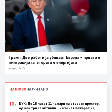
Трамп: Две работи ја убиваат Европа – првата е
имиграцијата, втората е енергијата
вчера, 07:27
НАЈНОВО
НАЈЧИТАНО
10
ЦУК: До 18 часот 11 пожари на отворен простор,
Ч
од кои три се активни – изгаснат пожарот кај