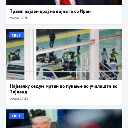
Трамп најави крај на војната со Иран
вчера, 17:30
СВЕТ
Најмалку седум мртви во пукање во училиште во
Тајланд
вчера, 17:29
СВЕТ