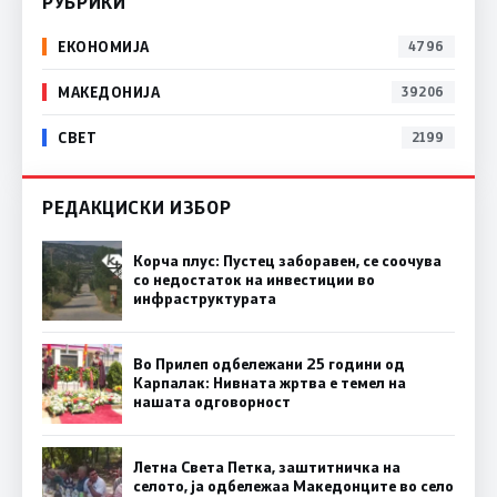
РУБРИКИ
ЕКОНОМИЈА
4796
МАКЕДОНИЈА
39206
СВЕТ
2199
РЕДАКЦИСКИ ИЗБОР
Корча плус: Пустец заборавен, се соочува
со недостаток на инвестиции во
инфраструктурата
Во Прилеп одбележани 25 години од
Карпалак: Нивната жртва е темел на
нашата одговорност
Летна Света Петка, заштитничка на
селото, ја одбележаа Македонците во село