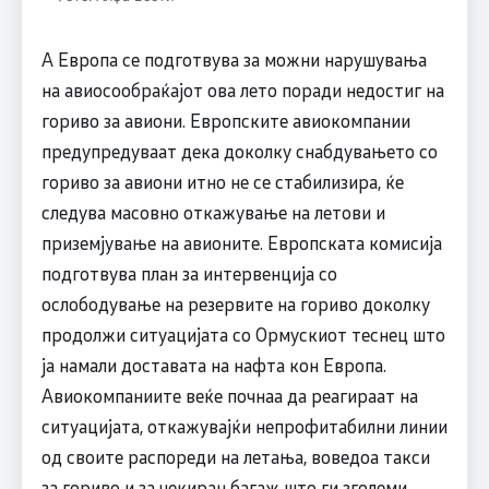
А Европа се подготвува за можни нарушувања
на авиосообраќајот ова лето поради недостиг на
гориво за авиони. Европските авиокомпании
предупредуваат дека доколку снабдувањето со
гориво за авиони итно не се стабилизира, ќе
следува масовно откажување на летови и
приземјување на авионите. Европската комисија
подготвува план за интервенција со
ослободување на резервите на гориво доколку
продолжи ситуацијата со Ормускиот теснец што
ја намали доставата на нафта кон Европа.
Авиокомпаниите веќе почнаа да реагираат на
ситуацијата, откажувајќи непрофитабилни линии
од своите распореди на летања, воведоа такси
за гориво и за чекиран багаж што ги зголеми