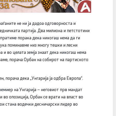
Граѓаните не ни ја дадоа одговорноста и
бедничката партија. Два милиона и петстотини
испратиме порака дека никогаш нема да ги
тука поминавме низ многу тешки и лесни
ба и во целата земја знаат дека никогаш нема
ваме, порача Орбан на собирот на партиското
, порача дека „Унгарија ја одбра Европа“.
ремиер на Унгарија – неговиот прв мандат
 во опозиција, Орбан се врати на власт во
кои стана водечки десничарски лидер во