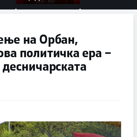
ење на Орбан,
ова политичка ера –
а десничарската