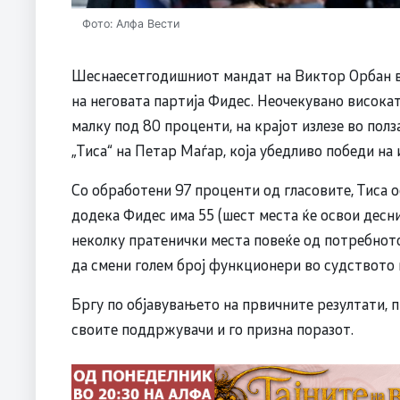
Фото: Алфа Вести
Шеснаесетгодишниот мандат на Виктор Орбан во
на неговата партија Фидес. Неочекувано високат
малку под 80 проценти, на крајот излезе во по
„Тиса“ на Петар Маѓар, која убедливо победи на 
Со обработени 97 проценти од гласовите, Тиса о
додека Фидес има 55 (шест места ќе освои десни
неколку пратенички места повеќе од потребното
да смени голем број функционери во судството 
Бргу по објавувањето на првичните резултати, 
своите поддржувачи и го призна поразот.