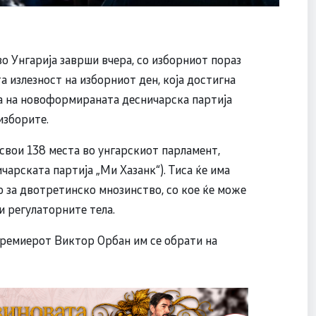
 Унгарија заврши вчера, со изборниот пораз
а излезност на изборниот ден, која достигна
лза на новоформираната десничарска партија
изборите.
свои 138 места во унгарскиот парламент,
чарската партија „Ми Хазанκ“). Тиса ќе има
 за двотретинско мнозинство, со кое ќе може
и регулаторните тела.
премиерот Виктор Орбан им се обрати на