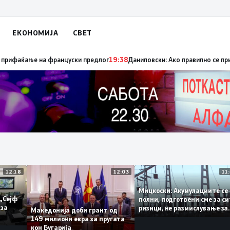
ЕКОНОМИЈА
СВЕТ
уница „мигранти за пари“, така на талогот на СДСМ му пука и најноват
12:18
12:03
Мицкоски: Акумулациите
и од „Сејф
полни, подготвени сме з
ногу за
ризици, не размислувањ
Македонија доби грант од
поскапување на струјат
149 милиони евра за пругата
кон Бугарија