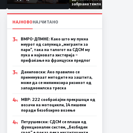
Коридор 8, Македонија
забрзано темпо
станува раскрсница на
Балканот
НАЈНОВО
НАЈЧИТАНО
3
ВМРО-ДПМНЕ: Како што му пукна
Ч
меурот од сапуница „мигранти за
пари“, така на талогот на СДСМ му
пука и најновата хистерија –
прифаќање на француски предлог
3
Даниловски: Ако правилно се
Ч
применуваат методите на заштита,
може да се минимизира ризикот од
западнонилска треска
4
МВР: 222 сообраќајни прекршоци од
Ч
возачи на мотоцикли, 14 лишени
поради безобѕирно возење
4
Петрушевски: СДСМ се плаши од
Ч
функционален систем, „Безбеден
град“ е доказ дека институциите