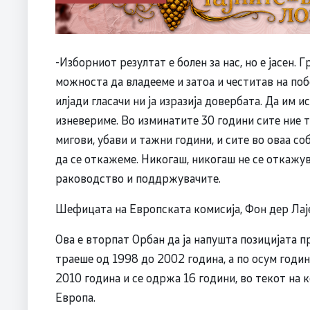
-Изборниот резултат е болен за нас, но е јасен. 
можноста да владееме и затоа и честитав на по
илјади гласачи ни ја изразија довербата. Да им 
изневериме. Во изминатите 30 години сите ние 
мигови, убави и тажни години, и сите во оваа со
да се откажеме. Никогаш, никогаш не се откажу
раководство и поддржувачите.
Шефицата на Европската комисија, Фон дер Лајен
Ова е вторпат Орбан да ја напушта позицијата п
траеше од 1998 до 2002 година, а по осум години
2010 година и се одржа 16 години, во текот на 
Европа.