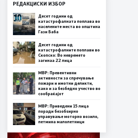
РЕДАКЦИСКИ ИЗБОР
Десет години од
катастрофалната поплава во
населените места во општина
Гази Баба
Десет години од
катастрофалните поплави во
Скопско: Во невремето
загинаа 22 лица
МВР: Превентивни
активности за спречување
пожари и имотни деликти,
како и за безбедно учество во
сообраќајот
МВР: Приведени 15 лица
поради безобѕирно
управување моторно возило,
петмина малолетници