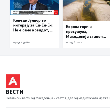
Кенеди Јуниор во
интервју за Си-Ен-Ен:
Европа гори и
Не е само ковидот, и
пресушува,
лајмската болест и
Македонија ставена
респираторниот
во обрач: Унгарија и
пред 2 дена
пред 3 дена
синцицијален вирус
Србија можат да
се излезени од
останат без струја
лаборатории
ВЕСТИ
Независни вести од Македонија и светот, дел од медиумската мрежа