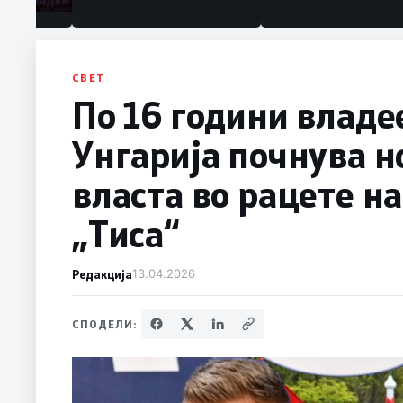
СВЕТ
По 16 години владе
Унгарија почнува н
власта во рацете н
„Тиса“
Редакција
13.04.2026
СПОДЕЛИ: