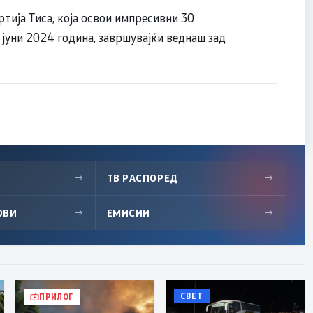
тија Тиса, која освои импресивни 30
 јуни 2024 година, завршувајќи веднаш зад
→
ТВ РАСПОРЕД
→
ОВИ
→
ЕМИСИИ
→
СВЕТ
ПРИЛОГ