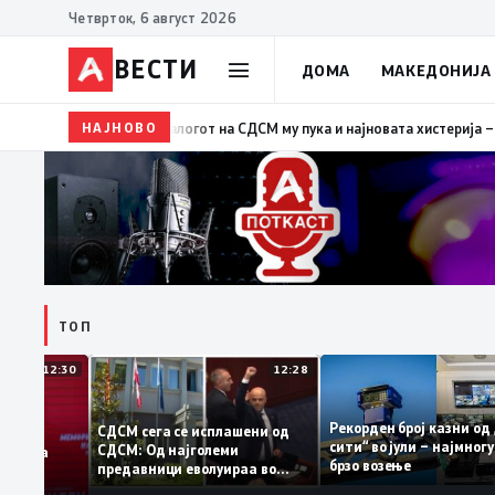
Четврток, 6 август 2026
ВЕСТИ
ДОМА
МАКЕДОНИЈА
НАЈНОВО
19:39
ВМРО-ДПМНЕ: Како што му пукна меурот од сап
ТОП
12:30
12:28
Рекорден број казн
СДСМ сега се исплашени од
сити“ во јули – најм
СДСМ: Од најголеми
атоците на
брзо возење
предавници еволуираа во
емантираат
најголеми патриоти