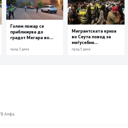
Голем пожар се
Мигрантската криза
приближува до
во Сеута повод за
градот Мегара во
меѓусебни
близина на Атина,
обвинувања помеѓу
засега има пет
пред 3 дена
пред 5 дена
Мадрид и Ерусалим
загинати
 ТВ Алфа.