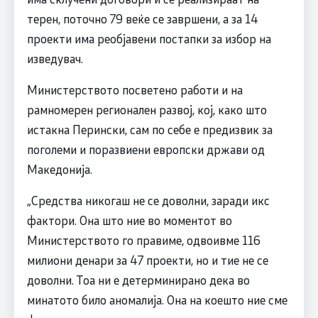
терен, поточно 79 веќе се завршени, а за 14
проекти има реобјавени постапки за избор на
изведувач.
Министерството посветено работи и на
рамномерен регионален развој, кој, како што
истакна Перински, сам по себе е предизвик за
поголеми и поразвиени европски држави од
Македонија.
„Средства никогаш не се доволни, заради икс
фактори. Она што ние во моментот во
Министерството го правиме, одвоивме 116
милиони денари за 47 проекти, но и тие не се
доволни. Тоа ни е детерминирано дека во
минатото било аномалија. Она на коешто ние сме