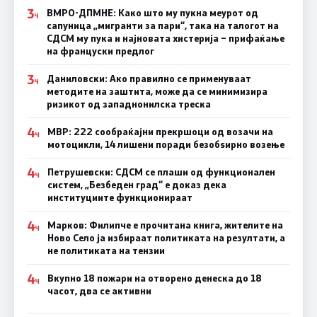
3
ВМРО-ДПМНЕ: Како што му пукна меурот од
Ч
сапуница „мигранти за пари“, така на талогот на
СДСМ му пука и најновата хистерија – прифаќање
на француски предлог
3
Даниловски: Ако правилно се применуваат
Ч
методите на заштита, може да се минимизира
ризикот од западнонилска треска
4
МВР: 222 сообраќајни прекршоци од возачи на
Ч
мотоцикли, 14 лишени поради безобѕирно возење
4
Петрушевски: СДСМ се плаши од функционален
Ч
систем, „Безбеден град“ е доказ дека
институциите функционираат
4
Марков: Филипче е прочитана книга, жителите на
Ч
Ново Село ја избираат политиката на резултати, а
не политиката на тензии
4
Вкупно 18 пожари на отворено денеска до 18
Ч
часот, два се активни