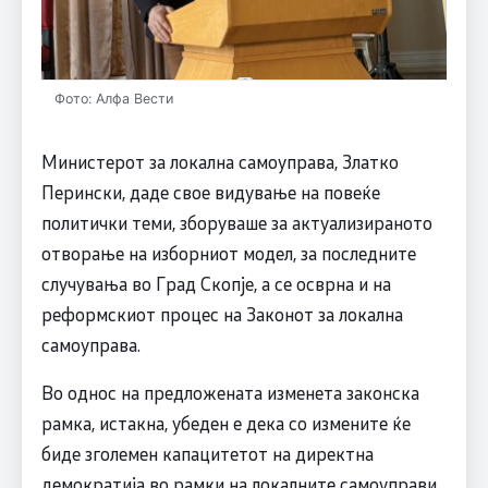
Фото: Алфа Вести
Министерот за локална самоуправа, Златко
Перински, даде свое видување на повеќе
политички теми, зборуваше за актуализираното
отворање на изборниот модел, за последните
случувања во Град Скопје, а се осврна и на
реформскиот процес на Законот за локална
самоуправа.
Во однос на предложената изменета законска
рамка, истакна, убеден е дека со измените ќе
биде зголемен капацитетот на директна
демократија во рамки на локалните самоуправи.