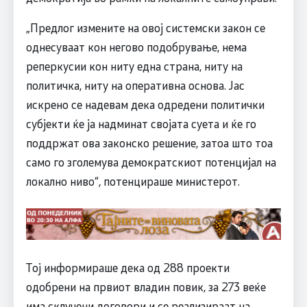
„Предлог измените на овој системски закон се
однесуваат кон негово подобрување, нема
реперкусии кон ниту една страна, ниту на
политичка, ниту на оперативна основа. Јас
искрено се надевам дека одредени политички
субјекти ќе ја надминат својата суета и ќе го
поддржат ова законско решение, затоа што тоа
само го зголемува демократскиот потенцијал на
локално ниво“, потенцираше министерот.
Тој информираше дека од 288 проекти
одобрени на првиот владин повик, за 273 веќе
има склучени договори и се реализираат на