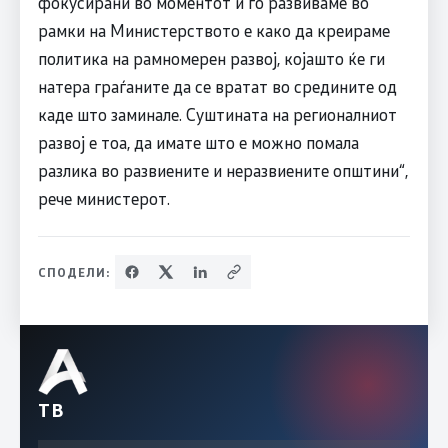
фокусирани во моментот и го развиваме во
рамки на Министерството е како да креираме
политика на рамномерен развој, којашто ќе ги
натера граѓаните да се вратат во средините од
каде што заминале. Суштината на регионалниот
развој е тоа, да имате што е можно помала
разлика во развиените и неразвиените општини“,
рече министерот.
СПОДЕЛИ:
ТВ