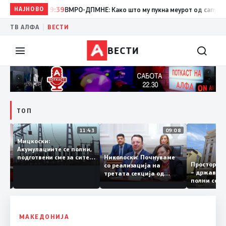
НАЈНОВО
19:39
ВМРО-ДПМНЕ: Како што му пукна меурот од сапуница „миг
|
ТВ АЛФА
ВЕСТИ
ВЕСТИ
ТОП
12:03
11:43
09:08
Мицкоски:
Акумулациите се полни,
рант
Николоски: Почнуваме
подготвени сме за сите
Простор
а за
со реализација на
ризици, не размислување
– држав
ја
третата секција од
за поскапување на
полни с
железничкиот Коридор
струјата
8, Македонија станува
раскрсница на Балканот
МАКЕДОНИЈА