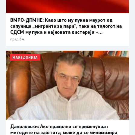
ВМРО-ДПМНЕ: Како што му пукна меурот од
сапуница „мигранти за пари“, така на талогот на
СДСМ му пука и најновата хистерија –
прифаќање на француски предлог
пред 3 ч.
МАКЕДОНИЈА
Даниловски: Ако правилно се применуваат
методите на заштита, може да се минимизира