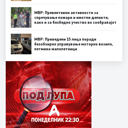
МВР: Превентивни активности за
спречување пожари и имотни деликти,
како и за безбедно учество во сообраќајот
МВР: Приведени 15 лица поради
безобѕирно управување моторно возило,
петмина малолетници