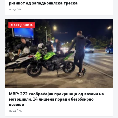
ризикот од западнонилска треска
пред 3 ч.
МАКЕДОНИЈА
МВР: 222 сообраќајни прекршоци од возачи на
мотоцикли, 14 лишени поради безобѕирно
возење
пред 4 ч.