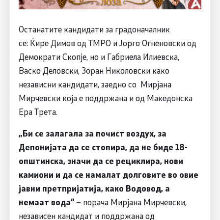
Останатите кандидати за градоначалник
се: Ќире Димов од ТМРО и Јорго Огненовски од
Демократи Скопје, но и Габриела Илиевска,
Васко Деловски, Зоран Николовски како
независни кандидати, заедно со Мирјана
Мирчевски која е поддржана и од Македонска
Ера Трета.
„Би се залагала за почист воздух, за
Депонијата да се стопира, да не биде 18-
општинска, значи да се рециклира, нови
камиони и да се намалат долговите во овие
јавни претпријатија, како Водовод, а
немаат вода“
– порача Мирјана Мирчевски,
независен кандидат и поддржана од