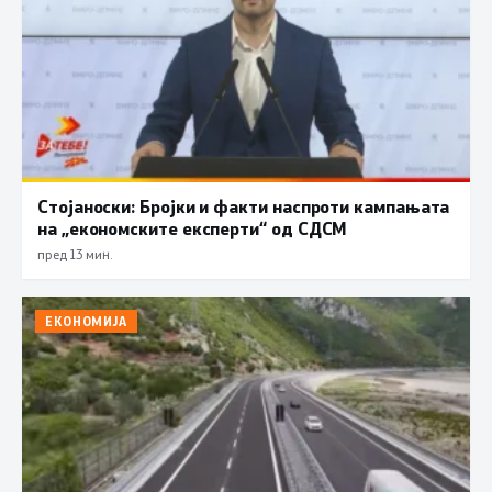
Стојаноски: Бројки и факти наспроти кампањата
на „економските експерти“ од СДСM
пред 13 мин.
ЕКОНОМИЈА