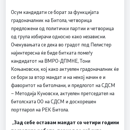
Осум кандидати се борат за функцијата
градоначалник на Битола, четворица
предложени од политички партии и четворица
од група избирачи односно како независни.
Очекувањата се дека во градот под Пелистер
најинтересна ќе биде битката помеѓу
кандидатот на ВМРО-ДПМНЕ, Тони
Коњановски, кој како актуелен градоначалник ќе
се бори за втор мандат и на некој начин е и
фаворитот на битолчани, и предлогот на СДСМ
– Методија Куновски, актуелен претседател на
битолската ОО на СДСМ и доскорешен
портпарол на РЕК Битола.
„
Зад себе оставам мандат со четири години