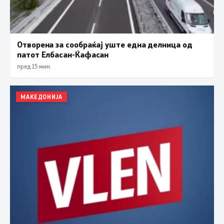
Отворена за сообраќај уште една делница од
патот Елбасан-Ќафасан
пред 15 мин.
МАКЕДОНИЈА