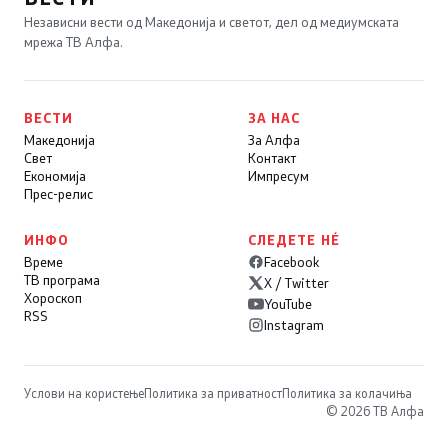
Независни вести од Македонија и светот, дел од медиумската
мрежа ТВ Алфа.
ВЕСТИ
ЗА НАС
Македонија
За Алфа
Свет
Контакт
Економија
Импресум
Прес-релис
ИНФО
СЛЕДЕТЕ НÉ
Време
Facebook
ТВ програма
X / Twitter
Хороскоп
YouTube
RSS
Instagram
Услови на користење
Политика за приватност
Политика за колачиња
© 2026 ТВ Алфа