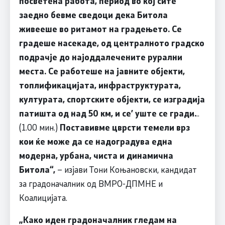
посветена работа, период во кој сите
заедно бевме сведоци дека Битола
живееше во ритамот на градењето. Се
градеше насекаде, од централното градско
подрачје до најоддалечените рурални
места. Се работеше на јавните објекти,
топлификацијата, инфраструктурата,
културата, спортските објекти, се изградија
патишта од над 50 км, и се
’
уште се гради.
..
(1.00 мин.)
Поставивме цврсти темели врз
кои ќе може да се надоградува една
модерна, урбана, чиста и динамична
Битола“,
– изјави Тони Коњановски, кандидат
за градоначалник од ВМРО-ДПМНЕ и
Коалицијата.
„Како иден градоначалник гледам на