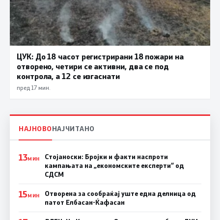
ЦУК: До 18 часот регистрирани 18 пожари на
отворено, четири се активни, два се под
контрола, а 12 се изгаснати
пред 17 мин.
НАЈНОВО
НАЈЧИТАНО
13
Стојаноски: Бројки и факти наспроти
МИН
кампањата на „економските експерти“ од
СДСM
15
Отворена за сообраќај уште една делница од
МИН
патот Елбасан-Ќафасан