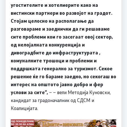
угостителите и хотелиерите како на
вистински партнери во развојот на градот.
Стојам целосно на располагање да
разговараме и заеднички да ги решаваме
сите проблеми кои го засегаат овој сектор,
од нелојалната конкуренција и
дивоградбите до инфраструктурата ,
комуналните трошоци и проблеми и
поддршката генерално за туризмот. Секое
решение ќе го бараме заедно, но секогаш во
интерес на општото јавно добро и фер
услови за сите“,
– – вели Методија Куновски,
кандидат за градоначалник од СДСМ и
Коалицијата.