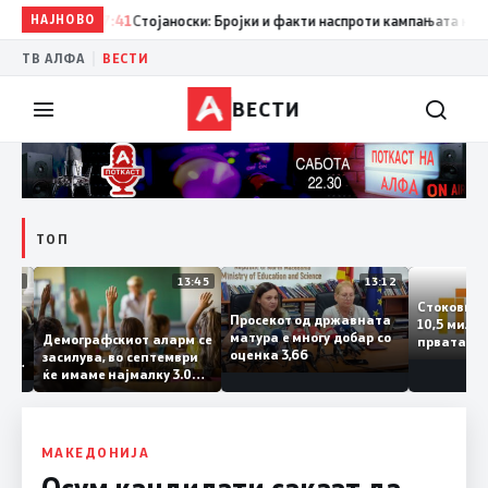
НАЈНОВО
17:41
Стојаноски: Бројки и факти наспроти кампањата на „еко
|
ТВ АЛФА
ВЕСТИ
ВЕСТИ
ТОП
14:12
13:45
13:12
Стоков
Просекот од државната
10,5 ми
ата
матура е многу добар со
Демографскиот аларм се
првата
ката
оценка 3,66
засилува, во септември
година
аланка
ќе имаме најмалку 3.000
го згол
ктот
првачиња помалку
а
 слепа
МАКЕДОНИЈА
Осум кандидати сакаат да