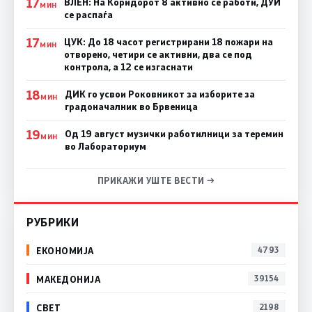
17
ВЛЕН: На Коридорот 8 активно се работи, ДУИ
МИН
се распаѓа
17
ЦУК: До 18 часот регистрирани 18 пожари на
МИН
отворено, четири се активни, два се под
контрола, а 12 се изгаснати
18
ДИК го усвои Роковникот за изборите за
МИН
градоначалник во Брвеница
19
Од 19 август музички работилници за теремин
МИН
во Лабораториум
ПРИКАЖИ УШТЕ ВЕСТИ →
РУБРИКИ
ЕКОНОМИЈА
4793
МАКЕДОНИЈА
39154
СВЕТ
2198