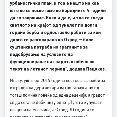
урбанистички план, и тоа е нешто на кое
што ќе се посветиме во наредните 4 години
да го завршиме. Како и да е, и тоа го гледа
светлото на крајот од тунелот по долги
години борба и едноставно работи за кои
долго се разговарало во Охрид — биле
суштинска потреба на граѓаните за
подобрување на условите на
функционирање на градот, особено во
текот на летниот период“, додава Пецаков.
Инаку, уште од 2015 година постоеја заложби за
изградба на дури четири катни гаражи, но од
тогаш помина повеќе од една деценија, а градот
сè до сега не доби ниту една. „Луѓето купуваат
плацеви на месечина, а Охрид 30 години се
расправа со изградба на катна гаража“,