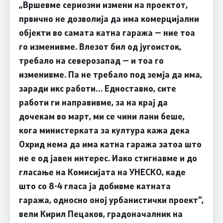
„Вршевме сериозни измени на проектот,
првично не дозволија да има комерцијални
објекти во самата катна гаража — ние тоа
го изменивме. Влезот бил од југоисток,
требало на северозапад — и тоа го
изменивме. Па не требало под земја да има,
заради икс работи… Едноставно, сите
работи ги направивме, за на крај да
дочекам во март, ми се чини лани беше,
кога министерката за култура кажа дека
Охрид нема да има катна гаража затоа што
не е од јавен интерес. Иако стигнавме и до
гласање на Комисијата на УНЕСКО, каде
што со 8-4 гласа ја добивме катната
гаража, односно оној урбанистички проект“,
вели Кирил Пецаков, градоначалник на