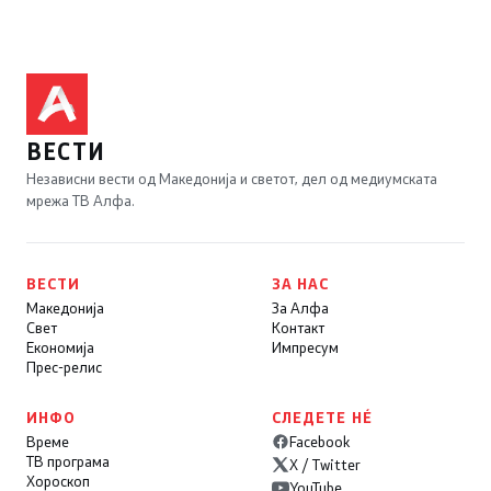
ВЕСТИ
Независни вести од Македонија и светот, дел од медиумската
мрежа ТВ Алфа.
ВЕСТИ
ЗА НАС
Македонија
За Алфа
Свет
Контакт
Економија
Импресум
Прес-релис
ИНФО
СЛЕДЕТЕ НÉ
Време
Facebook
ТВ програма
X / Twitter
Хороскоп
YouTube