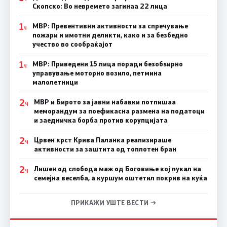
Скопско: Во невремето загинаа 22 лица
1
МВР: Превентивни активности за спречување
Ч
пожари и имотни деликти, како и за безбедно
учество во сообраќајот
1
МВР: Приведени 15 лица поради безобѕирно
Ч
управување моторно возило, петмина
малолетници
2
МВР и Бирото за јавни набавки потпишаа
Ч
меморандум за поефикасна размена на податоци
и заедничка борба против корупцијата
2
Црвен крст Крива Паланка реализираше
Ч
активности за заштита од топлотен бран
2
Лишен од слобода маж од Боговиње кој пукал на
Ч
семејна веселба, а куршум оштетил покрив на куќа
ПРИКАЖИ УШТЕ ВЕСТИ →