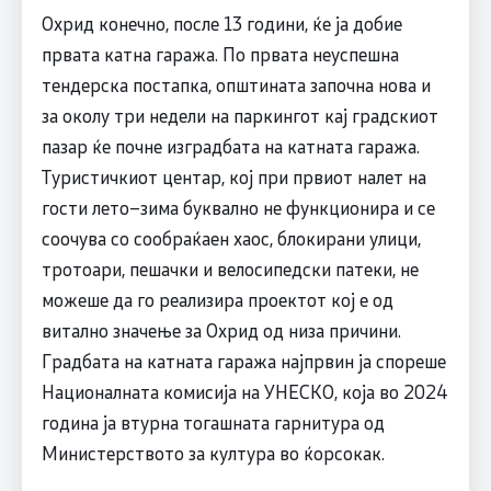
Охрид конечно, после 13 години, ќе ја добие
првата катна гаража. По првата неуспешна
тендерска постапка, општината започна нова и
за околу три недели на паркингот кај градскиот
пазар ќе почне изградбата на катната гаража.
Туристичкиот центар, кој при првиот налет на
гости лето–зима буквално не функционира и се
соочува со сообраќаен хаос, блокирани улици,
тротоари, пешачки и велосипедски патеки, не
можеше да го реализира проектот кој е од
витално значење за Охрид од низа причини.
Градбата на катната гаража најпрвин ја спореше
Националната комисија на УНЕСКО, која во 2024
година ја втурна тогашната гарнитура од
Министерството за култура во ќорсокак.