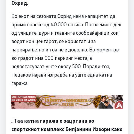
Охрид.
Во екот на сезоната Охрид нема капацитет да
прими повеќе од 40.000 возила. Поголемиот дел
од улиците, дури и главните сообраќајници кои
водат кон центарот, се користат и за
паркирање, но и тоа не е доволно. Во моментов
во градот има 900 паркинг места, а
недостасуваат уште околу 500. Поради тоа,
Пецаков најави изградба на уште една катна
гаража.
„Таа катна гаража е зацртана во
спортскиот комплекс Билјанини Извори како