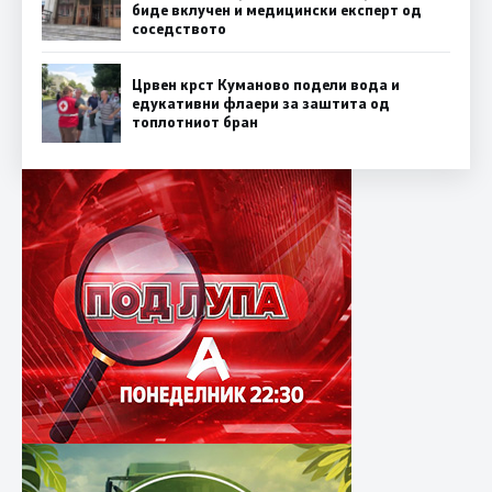
биде вклучен и медицински експерт од
соседството
Црвен крст Куманово подели вода и
едукативни флаери за заштита од
топлотниот бран