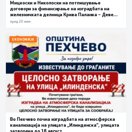
Мицкоски и Николоски на потпишување
договори за финансирање на изградбата на
железничката делница Крива Паланка – Деве
Баир
пред 20 мин.
ЕКОНОМИЈА
Во Пехчево почна изградбата на атмосферска
канализација на улицата „Илинденска“, улицата
затворена до 18 август