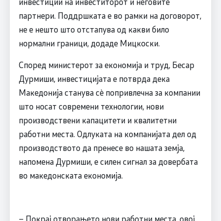
инвестиции на инвеститорот и неговите
партнери. Поддршката е во рамки на договорот,
не е нешто што отстапува од какви било
нормални граници, додаде Мицкоски.
Според министерот за економија и труд, Бесар
Дурмиши, инвестицијата е потврда дека
Македонија станува сè попривлечна за компании
што носат современи технологии, нови
производствени капацитети и квалитетни
работни места. Одлуката на компанијата дел од
производството да пренесе во нашата земја,
напомена Дурмиши, е силен сигнал за довербата
во македонската економија.
– Покрај отворањето нови работни места, овој