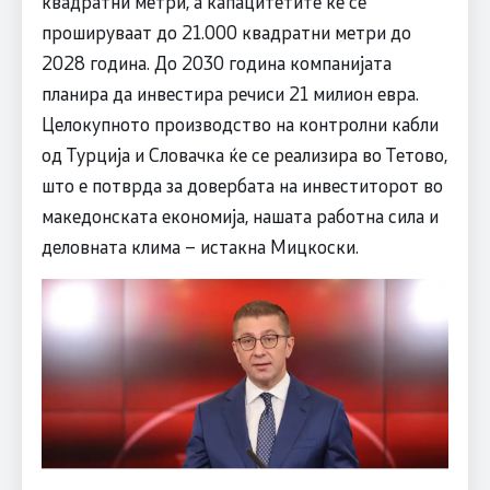
квадратни метри, а капацитетите ќе се
прошируваат до 21.000 квадратни метри до
2028 година. До 2030 година компанијата
планира да инвeстира речиси 21 милион евра.
Целокупното производство на контролни кабли
од Турција и Словачка ќе се реализира во Тетово,
што е потврда за довербата на инвеститорот во
македонската економија, нашата работна сила и
деловната клима – истакна Мицкоски.