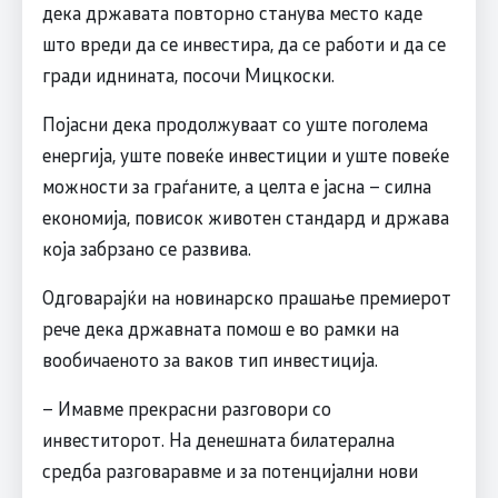
дека државата повторно станува место каде
што вреди да се инвестира, да се работи и да се
гради иднината, посочи Мицкоски.
Појасни дека продолжуваат со уште поголема
енергија, уште повеќе инвестиции и уште повеќе
можности за граѓаните, а целта е јасна – силна
економија, повисок животен стандард и држава
која забрзано се развива.
Одговарајќи на новинарско прашање премиерот
рече дека државната помош е во рамки на
вообичаеното за ваков тип инвестиција.
– Имавме прекрасни разговори со
инвеститорот. На денешната билатерална
средба разговаравме и за потенцијални нови