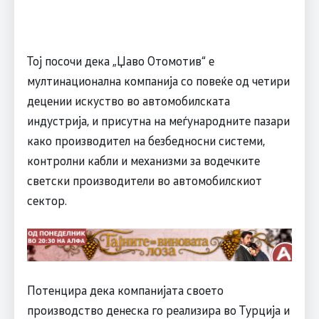
Toj посочи дека „Џаво Отомотив“ е
мултинационална компанија со повеќе од четири
децении искуство во автомобилската
индустрија, и присутна на меѓународните пазари
како производител на безбедносни системи,
контролни кабли и механизми за водечките
светски производители во автомобилскиот
сектор.
Потенцира дека компанијата своето
производство денеска го реализира во Турција и