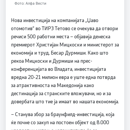
Фото: Алфа Вести
Нова инвестиција на компанијата „Џаво
отомотив“ во ТИРЗ Тетово се очекува да отвори
речиси 500 работни места – објавија денеска
премиерот Христијан Мицкоски и министерот за
економија и труд, Бесар Дурмиши. Како што
рекоа Мицкоски и Дурмиши на прес-
конференцијата во Владата, инвестицијата
вредна 20-21 милион евра е уште една потврда
за атрактивноста на Македонија како
дестинација за странските вложувачи, но и за
довербата што тие ја имаат во нашата економија.
– Станува збор за браунфилд-инвестиција, која
ќе почне со закуп на постоен објект од 8.000