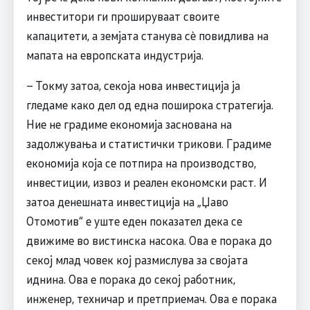
инвеститори ги прошируваат своите
капацитети, а земјата станува сѐ повидлива на
мапата на европската индустрија.
– Токму затоа, секоја нова инвестиција ја
гледаме како дел од една поширока стратегија.
Ние не градиме економија заснована на
задолжувања и статистички трикови. Градиме
економија која се потпира на производство,
инвестиции, извоз и реален економски раст. И
затоа денешната инвестиција на „Џаво
Отомотив“ е уште еден показател дека се
движиме во вистинска насока. Ова е порака до
секој млад човек кој размислува за својата
иднина. Ова е порака до секој работник,
инженер, техничар и претприемач. Ова е порака