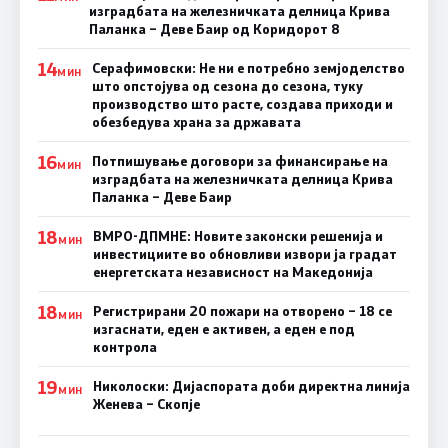
изградбата на железничката делница Крива
Паланка – Деве Баир од Коридорот 8
14
Серафимовски: Не ни е потребно земјоделство
МИН
што опстојува од сезона до сезона, туку
производство што расте, создава приходи и
обезбедува храна за државата
16
Потпишување договори за финансирање на
МИН
изградбата на железничката делница Крива
Паланка – Деве Баир
18
ВМРО-ДПМНЕ: Новите законски решенија и
МИН
инвестициите во обновливи извори ја градат
енергетската независност на Македонија
18
Регистрирани 20 пожари на отворено – 18 се
МИН
изгаснати, еден е активен, а еден е под
контрола
19
Николоски: Дијаспората доби директна линија
МИН
Женева – Скопје