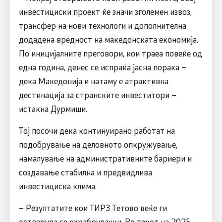
инвестициски проект ќе значи зголемен извоз,
трансфер на нови технологи и дополнителна
додадена вредност на македонската економија.
По иницијалните преговори, кои траеа повеќе од
една година, денес се испраќа јасна порака –
дека Македонија и натаму е атрактивна
дестинација за странските инвеститори –
истакна Дурмиши.
Тој посочи дека континуирано работат на
подобрување на деловното опкружување,
намалување на административните бариери и
создавање стабилна и предвидлива
инвестициска клима.
– Резултатите кои ТИРЗ Тетово веќе ги
остварува се охрабрувачки. Во текот на 2025