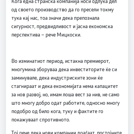
Кога една странска компанија носи одлука дел
од своето производство да го пресели токму
тука кај нас, тоа значи дека препознала
сигурност, предвидливост и јасна економска
перспектива – рече Мицкоски.
Во изминатиот период, истакна премиерот,
многумина зборуваа дека инвеститорите ќе си
заминувале, дека индустриските зони ќе
стагнираат и дека економијата нема капацитет
за нов развој, но, имам лоша вест за нив, не само
што многу добро одат работите, односно многу
подобро од било кога, туку и фактите го
покажуваат спротивното.
Тој рече дека нови компании доаѓаат, постојните