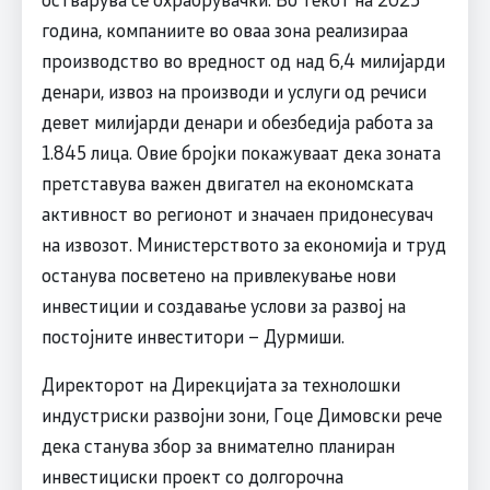
година, компаниите во оваа зона реализираа
производство во вредност од над 6,4 милијарди
денари, извоз на производи и услуги од речиси
девет милијарди денари и обезбедија работа за
1.845 лица. Овие бројки покажуваат дека зоната
претставува важен двигател на економската
активност во регионот и значаен придонесувач
на извозот. Министерството за економија и труд
останува посветено на привлекување нови
инвестиции и создавање услови за развој на
постојните инвеститори – Дурмиши.
Директорот на Дирекцијата за технолошки
индустриски развојни зони, Гоце Димовски рече
дека станува збор за внимателно планиран
инвестициски проект со долгорочна