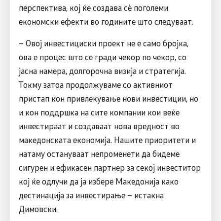
перспектива, кој ќе создава сѐ поголеми
економски ефекти во годините што следуваат.
– Овој инвестициски проект не е само бројка,
ова е процес што се гради чекор по чекор, со
јасна намера, долгорочна визија и стратегија.
Токму затоа продолжуваме со активниот
пристап кон привлекување нови инвестиции, но
и кон поддршка на сите компании кои веќе
инвестираат и создаваат нова вредност во
македонската економија. Нашите приоритети и
натаму остануваат непроменети да бидеме
сигурен и ефикасен партнер за секој инвеститор
кој ќе одлучи да ја избере Македонија како
дестинација за инвестирање – истакна
Димовски.