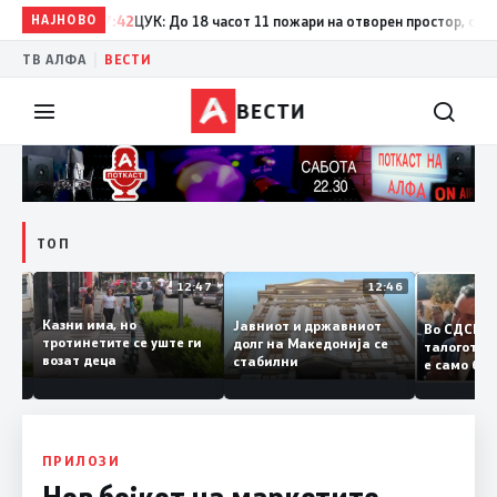
НАЈНОВО
17:42
ЦУК: До 18 часот 11 пожари на отворен простор, од кои т
|
ТВ АЛФА
ВЕСТИ
ВЕСТИ
ТОП
12:50
12:47
12:46
Казни има, но
Јавниот и државниот
Во СДС
дии и
тротинетите се уште ги
долг на Македонија се
талого
возат деца
стабилни
е само
нието
копија 
Заев
ПРИЛОЗИ
Нов бојкот на маркетите