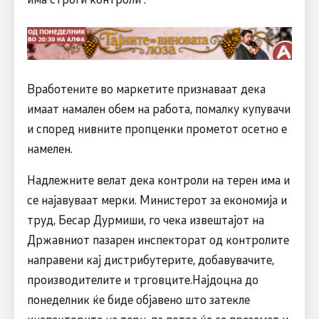
Вработените во маркетите признаваат дека
имаат намален обем на работа, помалку купувачи
и според нивните пропценки прометот осетно е
намелен.
Надлежните велат дека контроли на терен има и
се најавуваат мерки. Министерот за економија и
труд, Бесар Дурмиши, го чека извештајот на
Државниот пазарен инспекторат од контролите
направени кај дистрибутерите, добавувачите,
производителите и трговците.Најдоцна до
понеделник ќе биде објавено што затекле