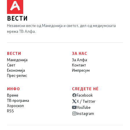
ВЕСТИ
Независни вести од Македонија и светот, дел од медиумската
мрежа ТВ Алфа.
ВЕСТИ
ЗА НАС
Македонија
За Алфа
Свет
Контакт
Економија
Импресум
Прес-релис
ИНФО
СЛЕДЕТЕ НÉ
Време
Facebook
ТВ програма
X / Twitter
Хороскоп
YouTube
RSS
Instagram