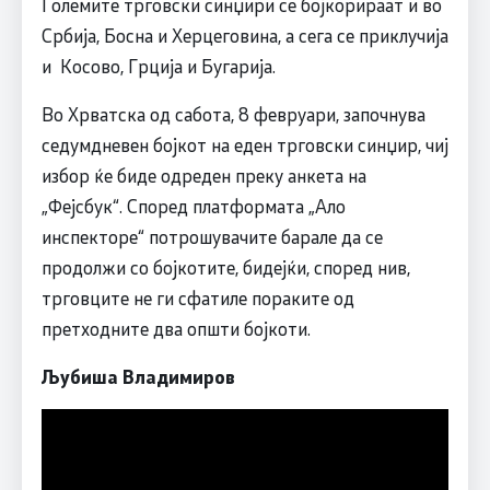
Големите трговски синџири се бојкорираат и во
Србија, Босна и Херцеговина, а сега се приклучија
и Косово, Грција и Бугарија.
Во Хрватска од сабота, 8 февруари, започнува
седумдневен бојкот на еден трговски синџир, чиј
избор ќе биде одреден преку анкета на
„Фејсбук“. Според платформата „Ало
инспекторе“ потрошувачите барале да се
продолжи со бојкотите, бидејќи, според нив,
трговците не ги сфатиле пораките од
претходните два општи бојкоти.
Љубиша Владимиров