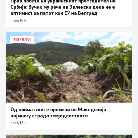
Прва посета на украинскиот претседател на
Србија: Вучиќ му рече на Зеленски дека не е
оптимист за патот кон ЕУ на Белград
пред 14 ч.
ПРИЛОГ
Од климатските промени во Македонија
најмногу страда земјоделството
пред 16 ч.