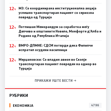
12
МЗ: Со координирана институционална акција
Ч
успешно транспортиран пациент со сериозна
повреда од Турција
12
Потпишан Меморандум за соработка меѓу
Ч
Делчево и општините Новело, Монфорте д’Алба и
Родино од Република Италија
12
ВМРО-ДПМНЕ: СДСM потврди дека Филипче
Ч
испратил осудени насилници
12
Мерџановски: Со владин авион во Скопје
Ч
транспортиран пациент повреден на одмор во
Турција
ПРИКАЖИ УШТЕ ВЕСТИ →
РУБРИКИ
ЕКОНОМИЈА
4796