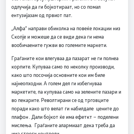
одлучија да ги бојкотираат, но со помал
ентузијазам од првиот пат.
„Алфа“ направи обиколка на повеќе локации низ
Скопје и можеше да се види дека ги нема
вообичаените гужви во големите маркети.
Граѓаните кои влегуваа да пазарат не ги полнеа
корпите. Купуваа само по неколку производи,
како што посочија основните кои им биле
најнеопходни. А голем дел ги избегнуваа
маркетите, па купуваа само на зелените пазари и
во пекарите. Револтирани се од трговците
поради како што велат ги набилдале цените до
плафон . Дали бојкот ќе има ефеткт – поделени
мислења. Граѓаните алармиаат дека треба да
има строги контроли .