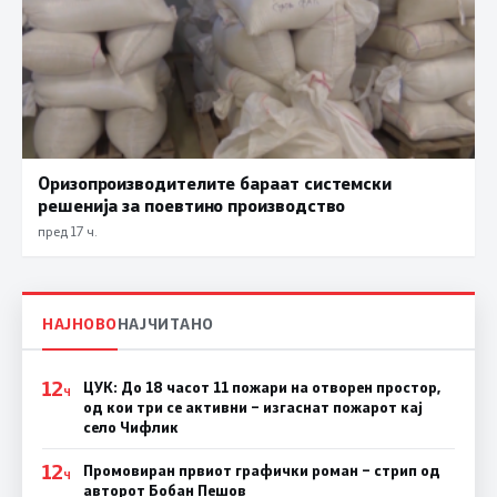
Оризопроизводителите бараат системски
решенија за поевтино производство
пред 17 ч.
НАЈНОВО
НАЈЧИТАНО
12
ЦУК: До 18 часот 11 пожари на отворен простор,
Ч
од кои три се активни – изгаснат пожарот кај
село Чифлик
12
Промовиран првиот графички роман – стрип од
Ч
авторот Бобан Пешов