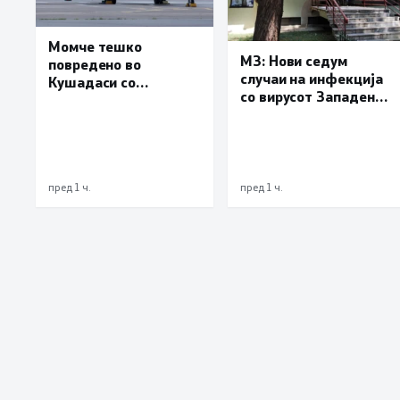
Момче тешко
МЗ: Нови седум
повредено во
случаи на инфекција
Кушадаси со
со вирусот Западен
владиниот авион ќе
Нил, сите од Скопје
биде транспортирано
во Македонија
пред 1 ч.
пред 1 ч.