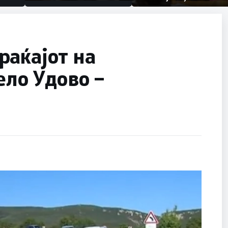
првачиња помалку
половина тунел во слепа
улица, сега имаме целина
раќајот на
ело Удово –