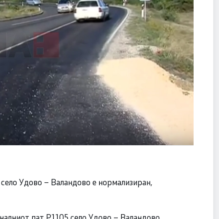
 село Удово – Валандово е нормализиран,
оналниот пат Р1105 село Удово – Валандово