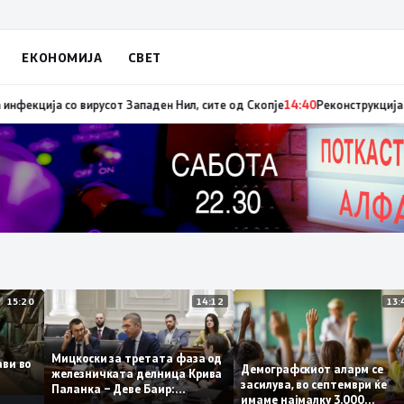
ЕКОНОМИЈА
СВЕТ
адиниот авион ќе биде транспортирано во Македонија
14:41
МЗ: Нови се
15:20
14:12
Мицкоски за третата фаза од
плави во
Демографскиот аларм се
железничката делница Крива
то
засилува, во септември ќ
Паланка – Деве Баир:
имаме најмалку 3.000
Проектот нема да заврши на