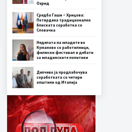
Охрид
Средба Гаши – Хрицова:
Потврдена традиционално
блиската соработка со
Словачка
Неделата на младите во
Куманово со работилници,
филмски фестивал и дебати
за младинските политики
Делчево ја продлабочува
соработката со четири
општини од Италија