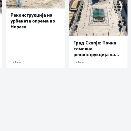
Реконструкција на
урбаната опрема во
Нерези
Град Скопје: Почна
темелна
реконструкција на
еден од симболите на
пред 1 ч.
пред 1 ч.
Скопје – подната
фонтана повторно ќе
блесне