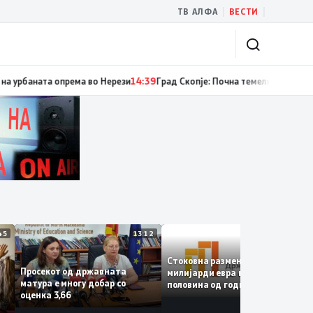
|
|
ТВ АЛФА
ВЕСТИ
дум случаи на инфекција со вирусот Западен Нил, сите од Скопје
14:40
Ре
13:45
13:12
12:4
Стоковна размена од 10,5
Просекот од државната
милијарди евра во првата
матура е многу добар со
половина од годината –
оценка 3,66
Македонија го зголемува
е
извозот