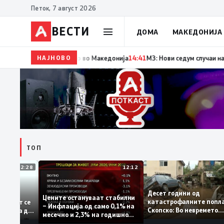
Петок, 7 август 2026
ВЕСТИ
ДОМА
МАКЕДОНИЈА
НАЈНОВО
14:42
Момче тешко повредено во Кушадаси со вл
ТОП
12:28
12:12
Десет години од
тапува –
Цените остануваат стабилни
катастрофалните по
ентитетот се
– Инфлација од само 0,1% на
Скопско: Во невреме
 која нема да
месечно и 2,3% на годишно
загинаа 22 лица
ниво