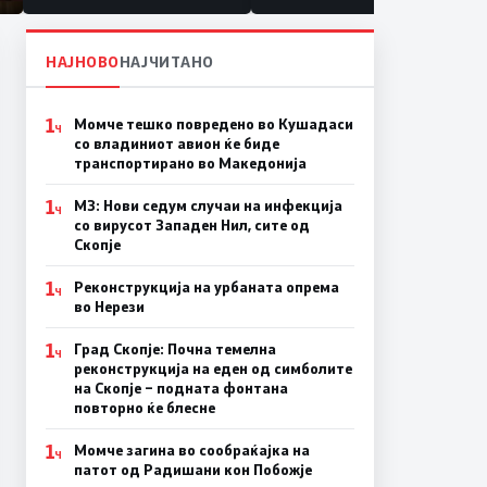
НАЈНОВО
НАЈЧИТАНО
1
Момче тешко повредено во Кушадаси
Ч
со владиниот авион ќе биде
транспортирано во Македонија
1
МЗ: Нови седум случаи на инфекција
Ч
со вирусот Западен Нил, сите од
Скопје
1
Реконструкција на урбаната опрема
Ч
во Нерези
1
Град Скопје: Почна темелна
Ч
реконструкција на еден од симболите
на Скопје – подната фонтана
повторно ќе блесне
1
Момче загина во сообраќајка на
Ч
патот од Радишани кон Побожје