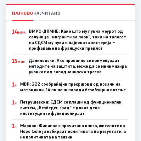
НАЈНОВО
НАЈЧИТАНО
14
ВМРО-ДПМНЕ: Како што му пукна меурот од
МИН
сапуница „мигранти за пари“, така на талогот
на СДСМ му пука и најновата хистерија –
прифаќање на француски предлог
15
Даниловски: Ако правилно се применуваат
МИН
методите на заштита, може да се минимизира
ризикот од западнонилска треска
1
МВР: 222 сообраќајни прекршоци од возачи на
Ч
мотоцикли, 14 лишени поради безобѕирно возење
1
Петрушевски: СДСМ се плаши од функционален
Ч
систем, „Безбеден град“ е доказ дека
институциите функционираат
1
Марков: Филипче е прочитана книга, жителите на
Ч
Ново Село ја избираат политиката на резултати, а
не политиката на тензии