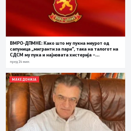
ВМРО-ДПМНЕ: Како што му пукна меурот од
сапуница „мигранти за пари“, така на талогот на
СДСМ му пука и најновата хистерија –
прифаќање на француски предлог
пред 14 мин.
МАКЕДОНИЈА