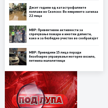
Десет години од катастрофалните
поплави во Скопско: Во невремето загинаа
22 лица
МВР: Превентивни активности за
спречување пожари и имотни деликти,
како и за безбедно учество во сообраќајот
МВР: Приведени 15 лица поради
безобѕирно управување моторно возило,
петмина малолетници