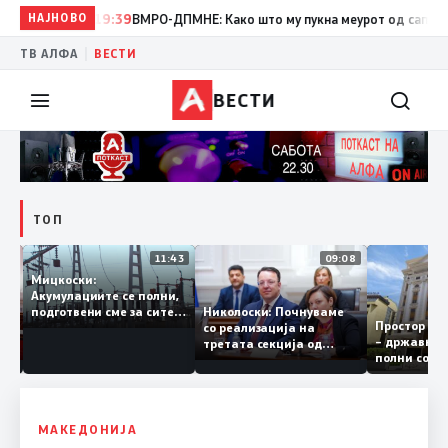
НАЈНОВО
19:39
ВМРО-ДПМНЕ: Како што му пукна меурот од сапуница „ми
|
ТВ АЛФА
ВЕСТИ
ВЕСТИ
ТОП
12:03
11:43
09:08
Мицкоски:
Акумулациите се полни,
рант
Николоски: Почнуваме
подготвени сме за сите
Простор 
а за
со реализација на
ризици, не размислување
– државн
а
третата секција од
за поскапување на
полни со
железничкиот Коридор
струјата
8, Македонија станува
раскрсница на Балканот
МАКЕДОНИЈА