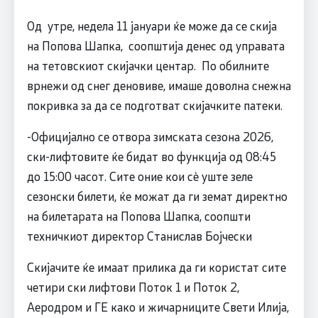
Од утре, недела 11 јануари ќе може да се скија
на Попова Шапка, соопштија денес од управата
на тетовскиот скијачки центар. По обилните
врнежи од снег деновиве, имаше доволна снежна
покривка за да се подготват скијачките патеки.
-Официјално се отвора зимската сезона 2026,
ски-лифтовите ќе бидат во функција од 08:45
до 15:00 часот. Сите оние кои сè уште зеле
сезонски билети, ќе можат да ги земат директно
на билетарата на Попова Шапка, соопшти
техничкиот директор Станислав Бојчески
Скијачите ќе имаат прилика да ги користат сите
четири ски лифтови Поток 1 и Поток 2,
Аеродром и ГЕ како и жичарниците Свети Илија,