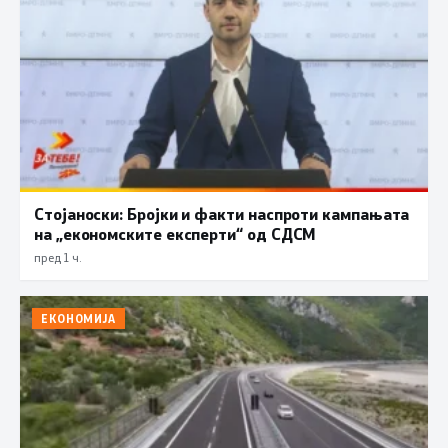
Стојаноски: Бројки и факти наспроти кампањата
на „економските експерти“ од СДСM
пред 1 ч.
ЕКОНОМИЈА