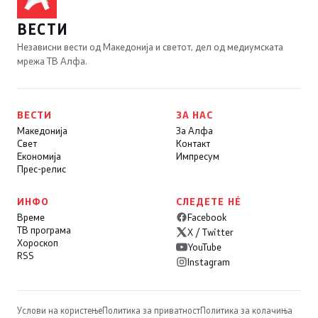
ВЕСТИ
Независни вести од Македонија и светот, дел од медиумската
мрежа ТВ Алфа.
ВЕСТИ
ЗА НАС
Македонија
За Алфа
Свет
Контакт
Економија
Импресум
Прес-релис
ИНФО
СЛЕДЕТЕ НÉ
Време
Facebook
ТВ програма
X / Twitter
Хороскоп
YouTube
RSS
Instagram
Услови на користење
Политика за приватност
Политика за колачиња