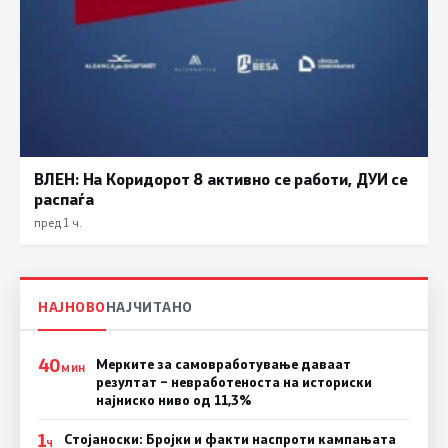
ВЛЕН: На Коридорот 8 активно се работи, ДУИ се
распаѓа
пред 1 ч.
НАЈНОВО
НАЈЧИТАНО
40
Мерките за самовработување даваат
МИН
резултат – невработеноста на историски
најниско ниво од 11,3%
1
Стојаноски: Бројки и факти наспроти кампањата
Ч