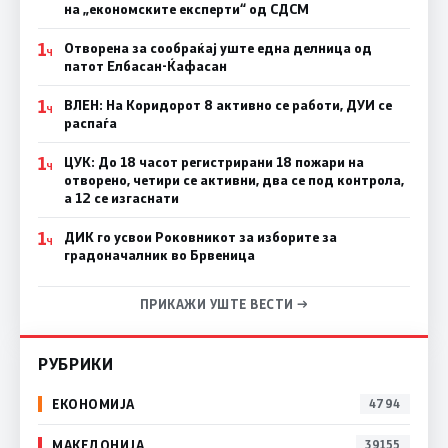
на „економските експерти“ од СДСM
1
Отворена за сообраќај уште една делница од
Ч
патот Елбасан-Ќафасан
1
ВЛЕН: На Коридорот 8 активно се работи, ДУИ се
Ч
распаѓа
1
ЦУК: До 18 часот регистрирани 18 пожари на
Ч
отворено, четири се активни, два се под контрола,
а 12 се изгаснати
1
ДИК го усвои Роковникот за изборите за
Ч
градоначалник во Брвеница
ПРИКАЖИ УШТЕ ВЕСТИ →
РУБРИКИ
ЕКОНОМИЈА
4794
МАКЕДОНИЈА
39155