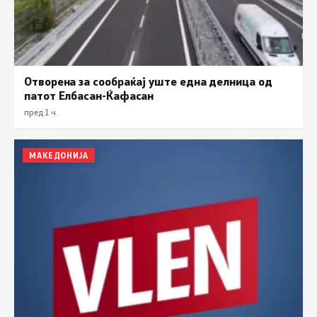
Отворена за сообраќај уште една делница од
патот Елбасан-Ќафасан
пред 1 ч.
МАКЕДОНИЈА