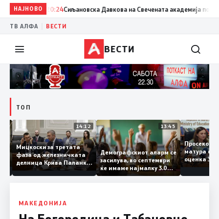
НАЈНОВО
20:24
Сиљановска Давкова на Свечената академија по повод 
|
ТВ АЛФА
ВЕСТИ
ВЕСТИ
ТОП
15:20
14:12
13:45
Просеко
Мицкоски за третата
матура е
Демографскиот аларм се
фаза од железничката
: Во
оценка 3
засилува, во септември
делница Крива Паланка
 22
ќе имаме најмалку 3.000
– Деве Баир: Проектот
првачиња помалку
нема да заврши на
половина тунел во слепа
улица, сега имаме
целина
МАКЕДОНИЈА
На Богородица и Табановце