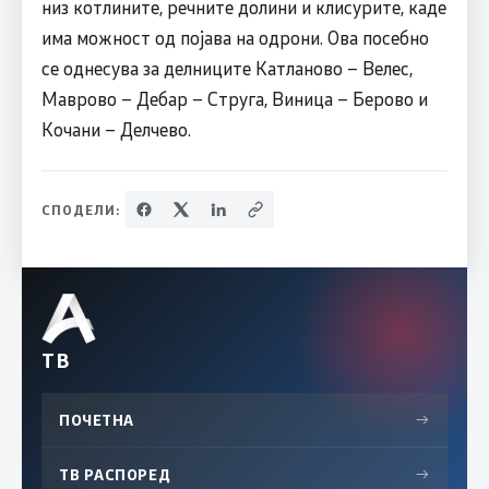
низ котлините, речните долини и клисурите, каде
има можност од појава на одрони. Ова посебно
се однесува за делниците Катланово – Велес,
Маврово – Дебар – Струга, Виница – Берово и
Кочани – Делчево.
СПОДЕЛИ:
ТВ
ПОЧЕТНА
→
ТВ РАСПОРЕД
→