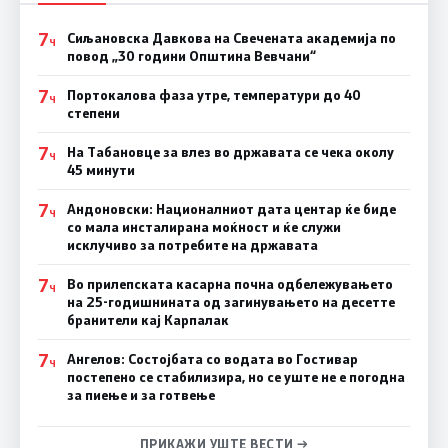
7
Сиљановска Давкова на Свечената академија по
Ч
повод „30 години Општина Вевчани“
7
Портокалова фаза утре, температури до 40
Ч
степени
7
На Табановце за влез во државата се чека околу
Ч
45 минути
7
Андоновски: Националниот дата центар ќе биде
Ч
со мала инсталирана моќност и ќе служи
исклучиво за потребите на државата
7
Во прилепската касарна почна одбележувањето
Ч
на 25-годишнината од загинувањето на десетте
бранители кај Карпалак
7
Ангелов: Состојбата со водата во Гостивар
Ч
постепено се стабилизира, но се уште не е погодна
за пиење и за готвење
ПРИКАЖИ УШТЕ ВЕСТИ →