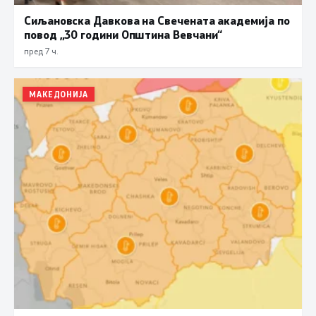
Сиљановска Давкова на Свечената академија по
повод „30 години Општина Вевчани“
пред 7 ч.
МАКЕДОНИЈА