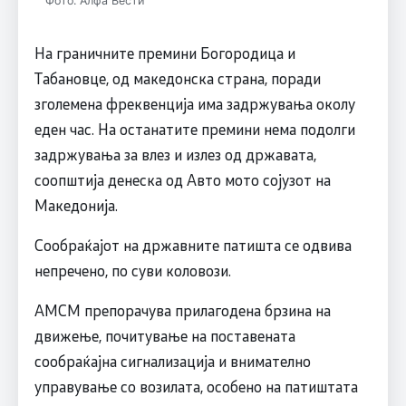
Фото: Алфа Вести
На граничните премини Богородица и
Табановце, од македонска страна, поради
зголемена фреквенција има задржувања околу
еден час. На останатите премини нема подолги
задржувања за влез и излез од државата,
соопштија денеска од Авто мото сојузот на
Македонија.
Сообраќајот на државните патишта се одвива
непречено, по суви коловози.
АМСМ препорачува прилагодена брзина на
движење, почитување на поставената
сообраќајна сигнализација и внимателно
управување со возилата, особено на патиштата