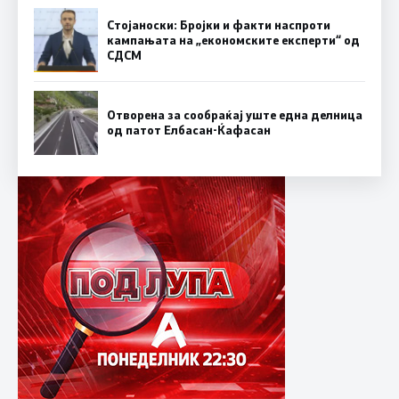
Стојаноски: Бројки и факти наспроти
кампањата на „економските експерти“ од
СДСM
Отворена за сообраќај уште една делница
од патот Елбасан-Ќафасан