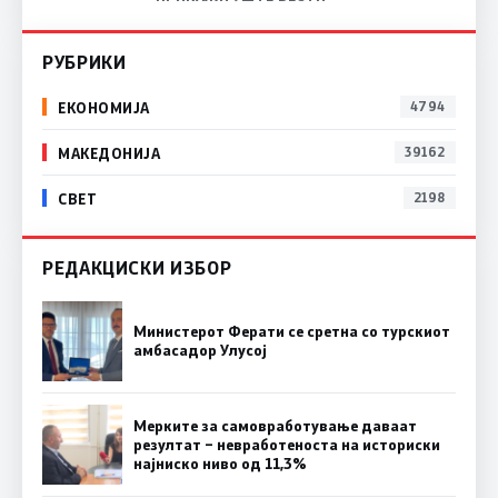
РУБРИКИ
ЕКОНОМИЈА
4794
МАКЕДОНИЈА
39162
СВЕТ
2198
РЕДАКЦИСКИ ИЗБОР
Министерот Ферати се сретна со турскиот
амбасадор Улусој
Мерките за самовработување даваат
резултат – невработеноста на историски
најниско ниво од 11,3%