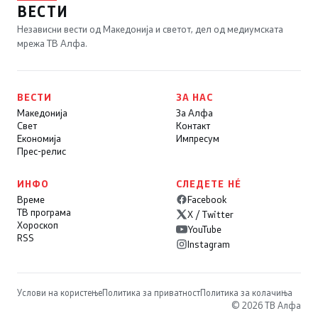
ВЕСТИ
Независни вести од Македонија и светот, дел од медиумската
мрежа ТВ Алфа.
ВЕСТИ
ЗА НАС
Македонија
За Алфа
Свет
Контакт
Економија
Импресум
Прес-релис
ИНФО
СЛЕДЕТЕ НÉ
Време
Facebook
ТВ програма
X / Twitter
Хороскоп
YouTube
RSS
Instagram
Услови на користење
Политика за приватност
Политика за колачиња
© 2026 ТВ Алфа