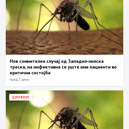
Нов сомнителен случај од Западно-нилска
треска, на инфективна се уште има пациенти во
критична состојба
пред 2 дена
ПРИЛОГ