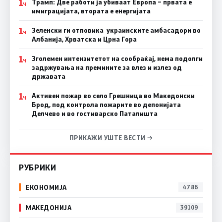
1
Трамп: Две работи ја убиваат Европа – првата е
Ч
имиграцијата, втората е енергијата
1
Зеленски ги отповика украинските амбасадори во
Ч
Албанија, Хрватска и Црна Гора
1
Зголемен интензитетот на сообраќај, нема подолги
Ч
задржувања на премините за влез и излез од
државата
1
Активен пожар во село Грешница во Македонски
Ч
Брод, под контрола пожарите во депонијата
Делчево и во гостиварско Паталишта
ПРИКАЖИ УШТЕ ВЕСТИ →
РУБРИКИ
ЕКОНОМИЈА
4786
МАКЕДОНИЈА
39109