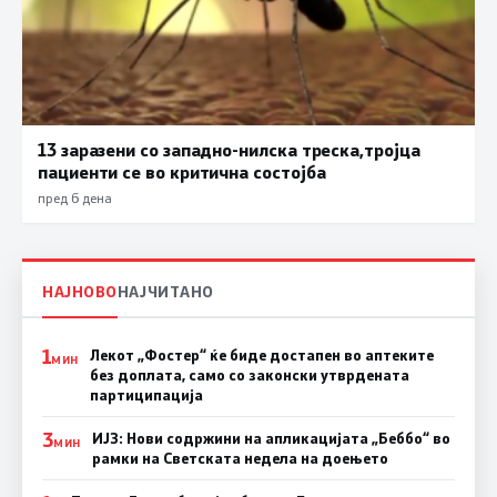
13 заразени со западно-нилска треска,тројца
пациенти се во критична состојба
пред 6 дена
НАЈНОВО
НАЈЧИТАНО
1
Лекот „Фостер“ ќе биде достапен во аптеките
МИН
без доплата, само со законски утврдената
партиципација
3
ИЈЗ: Нови содржини на апликацијата „Беббо“ во
МИН
рамки на Светската недела на доењето