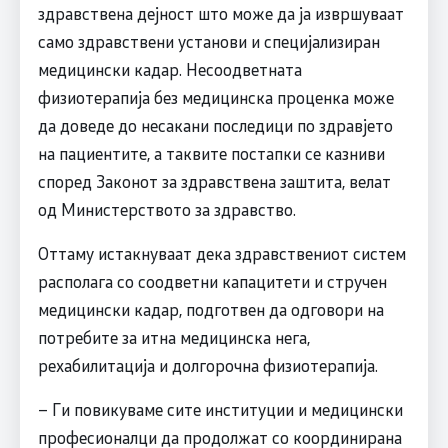
здравствена дејност што може да ја извршуваат
само здравствени установи и специјализиран
медицински кадар. Несоодветната
физиотерапија без медицинска проценка може
да доведе до несакани последици по здравјето
на пациентите, а таквите постапки се казниви
според Законот за здравствена заштита, велат
од Министерството за здравство.
Оттаму истакнуваат дека здравствениот систем
располага со соодветни капацитети и стручен
медицински кадар, подготвен да одговори на
потребите за итна медицинска нега,
рехабилитација и долгорочна физиотерапија.
– Ги повикуваме сите институции и медицински
професионалци да продолжат со координирана