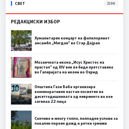
СВЕТ
2196
РЕДАКЦИСКИ ИЗБОР
Хуманитарен концерт на фолклорниот
ансамбл „Мегдан” во Стар Дојран
Мозаичната икона „Исус Христос на
престол“ од XIV век ќе биде претставена
во Галеријата на икони во Охрид
Општина Гази Баба организира
комеморативен настан посветен на
десетгодишнината од невремето во кое
загинаа 22 лица
Сончево и многу топло, попладне услови за
локален пороен дожд и ретки грмежи