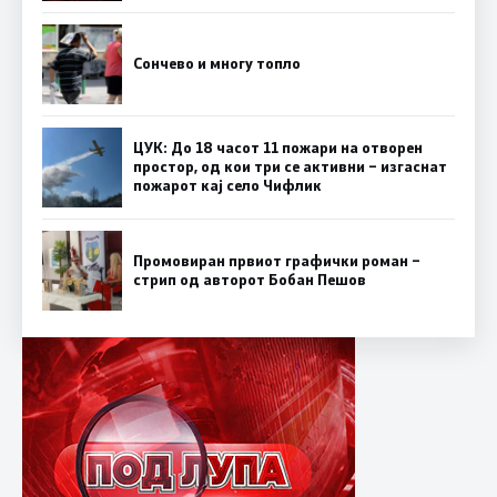
Сончево и многу топло
ЦУК: До 18 часот 11 пожари на отворен
простор, од кои три се активни – изгаснат
пожарот кај село Чифлик
Промовиран првиот графички роман –
стрип од авторот Бобан Пешов