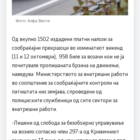
Фото: Алфа Вести
Од вкупно 1502 издадени платни налози за
сообраќајни прекршоци во изминатиот викенд
(11 и 12 октомври), 958 биле за возачи кои не ја
почитувале пропишаната брзина на движење,
наведува Министерството за внатрешни работи
во соопштение за сообраќајните контроли на
патиштата низ земјава, спроведени од
полициските службеници од сите сектори за
внатрешни работи.
-Лишени од слобода за безобѕирно управување
на возило согласно член 297-а од Кривичниот