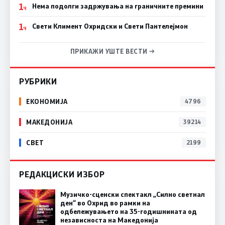
1
Нема подолги задржувања на граничните премини
Ч
1
Свети Климент Охридски и Свети Пантелејмон
Ч
ПРИКАЖИ УШТЕ ВЕСТИ →
РУБРИКИ
ЕКОНОМИЈА
4796
МАКЕДОНИЈА
39214
СВЕТ
2199
РЕДАКЦИСКИ ИЗБОР
Музичко-сценски спектакл „Силно светнал
ден“ во Охрид во рамки на
одбележувањето на 35-годишнината од
независноста на Македонија