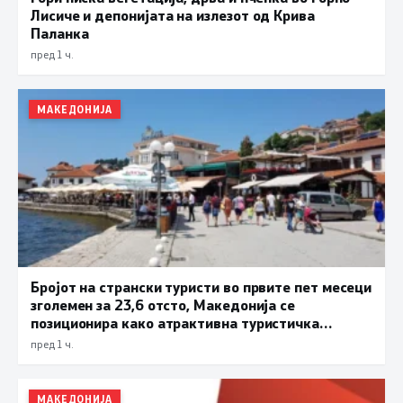
Лисиче и депонијата на излезот од Крива
Паланка
пред 1 ч.
МАКЕДОНИЈА
Бројот на странски туристи во првите пет месеци
зголемен за 23,6 отсто, Македонија се
позиционира како атрактивна туристичка
дестинација
пред 1 ч.
МАКЕДОНИЈА