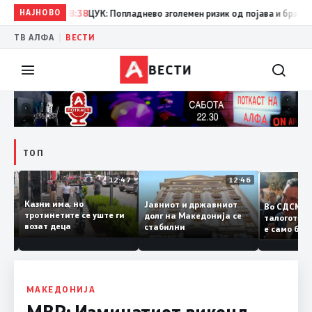
НАЈНОВО
08:38
ЦУК: Попладнево зголемен ризик од појава и брзо ширењ
|
ТВ АЛФА
ВЕСТИ
ВЕСТИ
ТОП
12:50
12:47
12:46
Казни има, но
Јавниот и државниот
Во СДС
дии и
тротинетите се уште ги
долг на Македонија се
талогот
возат деца
стабилни
е само 
ието
копија 
Заев
МАКЕДОНИЈА
МВР: Изминатиот викенд