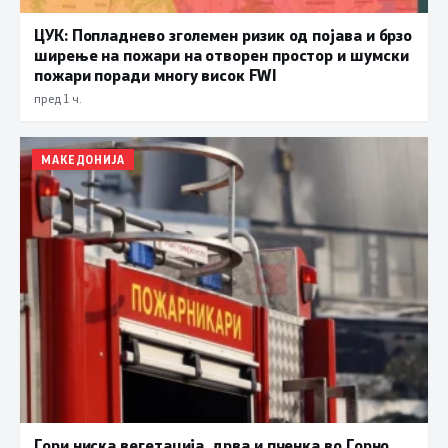
ЦУК: Попладнево зголемен ризик од појава и брзо
ширење на пожари на отворен простор и шумски
пожари поради многу висок FWI
пред 1 ч.
МАКЕДОНИЈА
Гори ниска вегетација, дрва и пченка во Горно