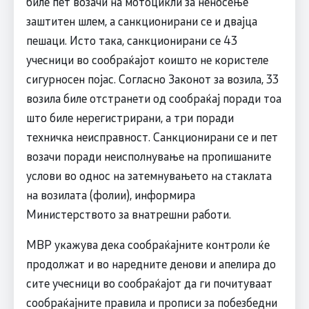
биле пет возачи на мотоцикли за неносење
заштитен шлем, а санкционирани се и двајца
пешаци. Исто така, санкционирани се 43
учесници во сообраќајот коишто не користеле
сигурносен појас. Согласно Законот за возила, 33
возила биле отстранети од сообраќај поради тоа
што биле нерегистрирани, а три поради
техничка неисправност. Санкционирани се и пет
возачи поради неисполнување на пропишаните
услови во однос на затемнувањето на стаклата
на возилата (фолии), информира
Министерството за внатрешни работи.
МВР укажува дека сообраќајните контроли ќе
продолжат и во наредните денови и апелира до
сите учесници во сообраќајот да ги почитуваат
сообраќајните правила и прописи за побезбедни