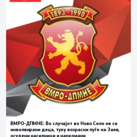
ВМРО-ДПМНЕ: Во случајот во Ново Село не се
инволвирани деца, туку возрасни луѓе на Заев,
осудени насилници и наркомани