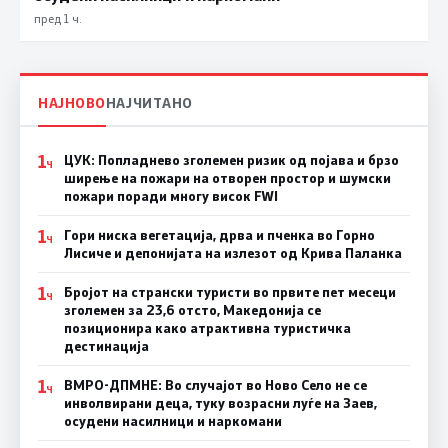
пред 1 ч.
НАЈНОВО
НАЈЧИТАНО
1
ЦУК: Попладнево зголемен ризик од појава и брзо
Ч
ширење на пожари на отворен простор и шумски
пожари поради многу висок FWI
1
Гори ниска вегетација, дрва и пченка во Горно
Ч
Лисиче и депонијата на излезот од Крива Паланка
1
Бројот на странски туристи во првите пет месеци
Ч
зголемен за 23,6 отсто, Македонија се
позиционира како атрактивна туристичка
дестинација
1
ВМРО-ДПМНЕ: Во случајот во Ново Село не се
Ч
инволвирани деца, туку возрасни луѓе на Заев,
осудени насилници и наркомани