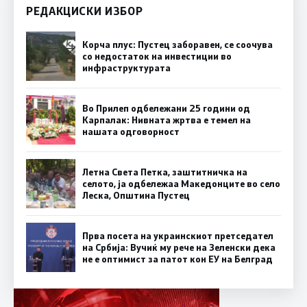
РЕДАКЦИСКИ ИЗБОР
Корча плус: Пустец заборавен, се соочува
со недостаток на инвестиции во
инфраструктурата
Во Прилеп одбележани 25 години од
Карпалак: Нивната жртва е темел на
нашата одговорност
Летна Света Петка, заштитничка на
селото, ја одбележаа Македонците во село
Леска, Општина Пустец
Прва посета на украинскиот претседател
на Србија: Вучиќ му рече на Зеленски дека
не е оптимист за патот кон ЕУ на Белград