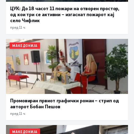
ЦУК: До 18 часот 11 пожари на отворен простор,
од кои три се активни – изгаснат пожарот кај
село Чифлик
пред 11 ч.
МАКЕДОНИЈА
Промовиран првиот графички роман – стрип од
авторот Бобан Пешов
пред 11 ч.
МАКЕДОНИЈА