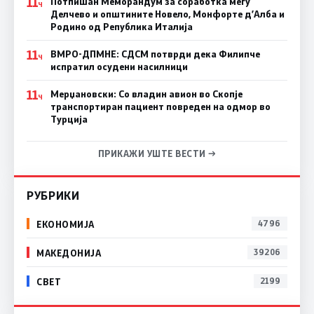
11
Потпишан Меморандум за соработка меѓу
Ч
Делчево и општините Новело, Монфорте д’Алба и
Родино од Република Италија
11
ВМРО-ДПМНЕ: СДСM потврди дека Филипче
Ч
испратил осудени насилници
11
Мерџановски: Со владин авион во Скопје
Ч
транспортиран пациент повреден на одмор во
Турција
ПРИКАЖИ УШТЕ ВЕСТИ →
РУБРИКИ
ЕКОНОМИЈА
4796
МАКЕДОНИЈА
39206
СВЕТ
2199