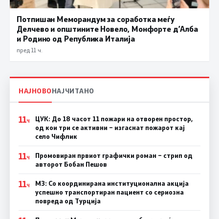
Потпишан Меморандум за соработка меѓу
Делчево и општините Новело, Монфорте д’Алба
и Родино од Република Италија
пред 11 ч.
НАЈНОВО
НАЈЧИТАНО
11
ЦУК: До 18 часот 11 пожари на отворен простор,
Ч
од кои три се активни – изгаснат пожарот кај
село Чифлик
11
Промовиран првиот графички роман – стрип од
Ч
авторот Бобан Пешов
11
МЗ: Со координирана институционална акција
Ч
успешно транспортиран пациент со сериозна
повреда од Турција