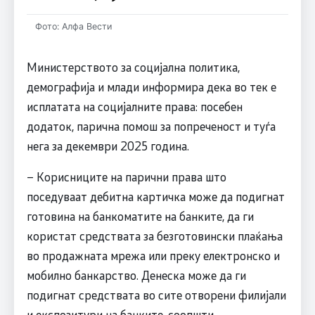
Фото: Алфа Вести
Министерството за социјална политика,
демографија и млади информира дека во тек е
исплатата на социјалните права: посебен
додаток, парична помош за попреченост и туѓа
нега за декември 2025 година.
– Корисниците на парични права што
поседуваат дебитна картичка може да подигнат
готовина на банкоматите на банките, да ги
користат средствата за безготовински плаќања
во продажната мрежа или преку електронско и
мобилно банкарство. Денеска може да ги
подигнат средствата во сите отворени филијали
и експозитури на банките, соопшти