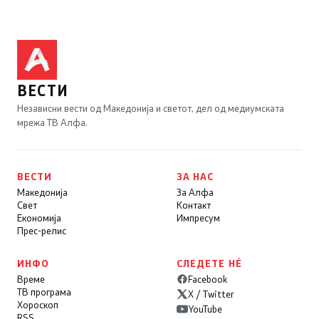
ВЕСТИ
Независни вести од Македонија и светот, дел од медиумската
мрежа ТВ Алфа.
ВЕСТИ
ЗА НАС
Македонија
За Алфа
Свет
Контакт
Економија
Импресум
Прес-релис
ИНФО
СЛЕДЕТЕ НÉ
Време
Facebook
ТВ програма
X / Twitter
Хороскоп
YouTube
RSS