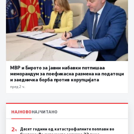
МВР и Бирото за јавни набавки потпишаа
меморандум за поефикасна размена на податоци
и заедничка борба против корупцијата
пред 2 ч.
НАЈНОВО
НАЈЧИТАНО
2
Десет години од катастрофалните поплави во
Ч