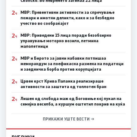
Скопско: Во невремето загинаа 22 лица
2
МВР: Превентивни активности за спречување
Ч
пожари и имотни деликти, како и за безбедно
учество во сообраќајот
2
МВР: Приведени 15 лица поради безобѕирно
Ч
управување моторно возило, петмина
малолетници
2
МВР и Бирото за јавни набавки потпишаа
Ч
меморандум за поефикасна размена на податоци
и заедничка борба против корупцијата
2
Црвен крст Крива Паланка реализираше
Ч
активности за заштита од топлотен бран
2
Лишен од слобода маж од Боговиње кој пукал на
Ч
семејна веселба, а куршум оштетил покрив на куќа
ПРИКАЖИ УШТЕ ВЕСТИ →