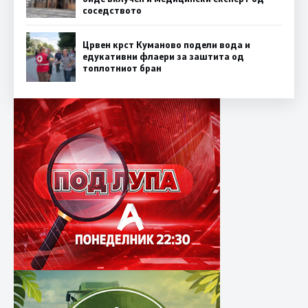
соседството
Црвен крст Куманово подели вода и
едукативни флаери за заштита од
топлотниот бран