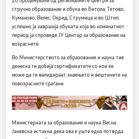
20 проценувачи од регионалните центри за
стручно образование и обука во Битола, Тетово,
Куманово, Велес, Охрид, Струмица и во Штип,
успешно ја завршија обуката која во изминатиот
период ја спроведе ЈУ Центар за образование на
возрасните.
Во Министерството за образование и наука тие
денеска ги добија сертификатите со кои ќе
може да ги валидираат знаењето и вештините на
повозрасните граѓани.
Министерката за образование и наука Весна
Јаневска истакна дека ова е уште една потврда