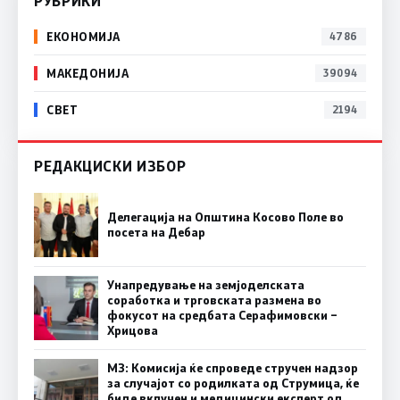
РУБРИКИ
ЕКОНОМИЈА
4786
МАКЕДОНИЈА
39094
СВЕТ
2194
РЕДАКЦИСКИ ИЗБОР
Делегација на Општина Косово Поле во
посета на Дебар
Унапредување на земјоделската
соработка и трговската размена во
фокусот на средбата Серафимовски –
Хрицова
МЗ: Комисија ќе спроведе стручен надзор
за случајот со родилката од Струмица, ќе
биде вклучен и медицински експерт од