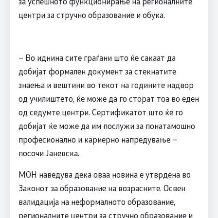
за успешното функционирање на регионалните
центри за стручно образование и обука.
– Во иднина сите граѓани што ќе сакаат да
добијат формален документ за стекнатите
знаења и вештини во текот на годините надвор
од училиштето, ќе може да го сторат тоа во еден
од седумте центри. Сертификатот што ќе го
добијат ќе може да им послужи за понатамошно
професионално и кариерно напредување –
посочи Јаневска.
МОН наведува дека оваа новина е утврдена во
Законот за образование на возрасните. Освен
валидација на неформалното образование,
регионалните центри за стручно образование и