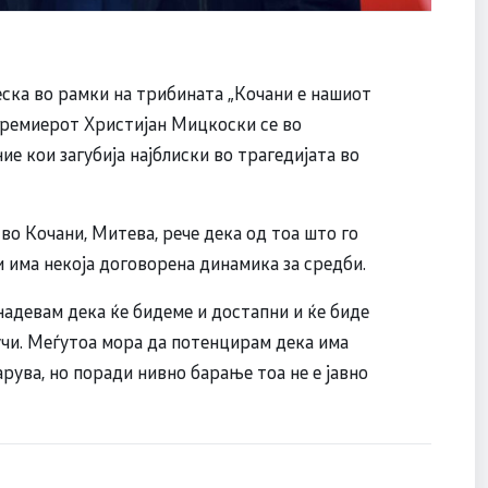
ска во рамки на трибината „Кочани е нашиот
премиерот Христијан Мицкоски се во
ие кои загубија најблиски во трагедијата во
во Кочани, Митева, рече дека од тоа што го
 и има некоја договорена динамика за средби.
 надевам дека ќе бидеме и достапни и ќе биде
учи. Меѓутоа мора да потенцирам дека има
арува, но поради нивно барање тоа не е јавно