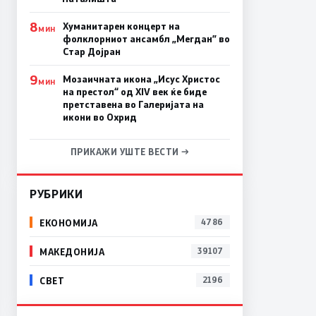
8
Хуманитарен концерт на
МИН
фолклорниот ансамбл „Мегдан” во
Стар Дојран
9
Мозаичната икона „Исус Христос
МИН
на престол“ од XIV век ќе биде
претставена во Галеријата на
икони во Охрид
ПРИКАЖИ УШТЕ ВЕСТИ →
РУБРИКИ
ЕКОНОМИЈА
4786
МАКЕДОНИЈА
39107
СВЕТ
2196