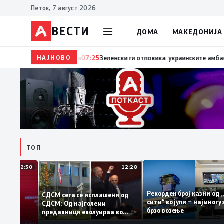
Петок, 7 август 2026
ВЕСТИ
ДОМА
МАКЕДОНИЈА
НАЈНОВО
07:27
Трамп: Две работи ја убиваат Европа – прват
ТОП
12:30
12:28
Рекорден број казни 
СДСМ сега се исплашени од
сити“ во јули – најмн
СДСМ: Од најголеми
тоците на
брзо возење
предавници еволуираа во
антираат
најголеми патриоти