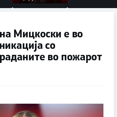
на Мицкоски е во
никација со
траданите во пожарот