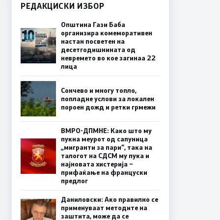
РЕДАКЦИСКИ ИЗБОР
Општина Гази Баба
организира комеморативен
настан посветен на
десетгодишнината од
невремето во кое загинаа 22
лица
Сончево и многу топло,
попладне услови за локален
пороен дожд и ретки грмежи
ВМРО-ДПМНЕ: Како што му
пукна меурот од сапуница
„мигранти за пари“, така на
талогот на СДСМ му пука и
најновата хистерија –
прифаќање на француски
предлог
Даниловски: Ако правилно се
применуваат методите на
заштита, може да се