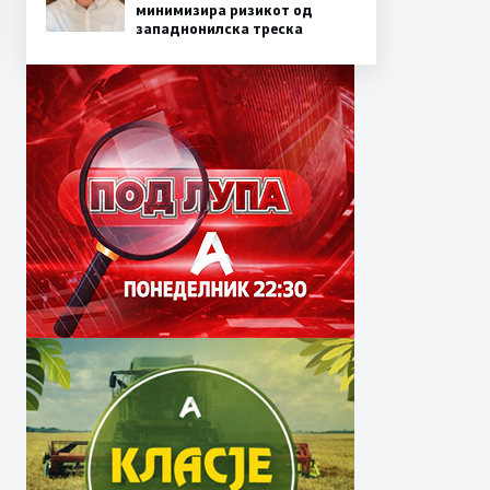
минимизира ризикот од
западнонилска треска