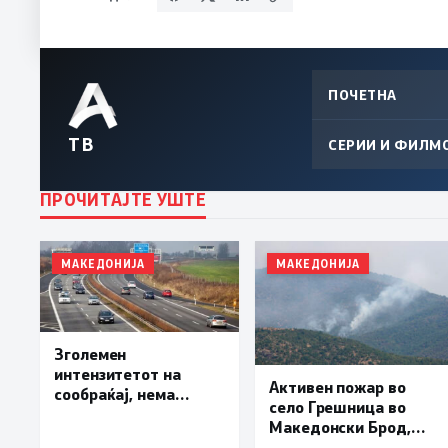
ПОЧЕТНА
ТВ
СЕРИИ И ФИЛМ
ПРОЧИТАЈТЕ УШТЕ
МАКЕДОНИЈА
МАКЕДОНИЈА
Зголемен
интензитетот на
Активен пожар во
сообраќај, нема
село Грешница во
подолги задржувања
Македонски Брод,
на премините за влез
под контрола