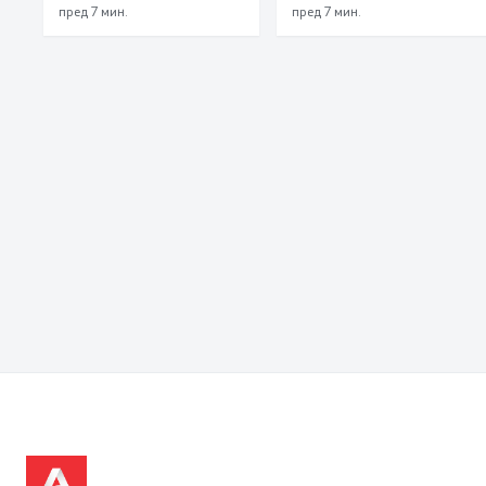
и излез од државата
пред 7 мин.
пред 7 мин.
пожарите во
депонијата Делчево и
во гостиварско
Паталишта