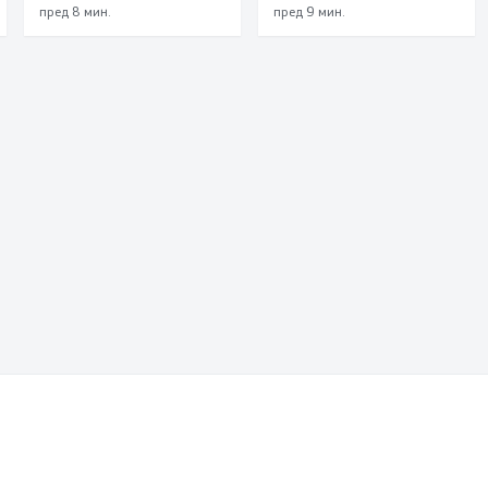
Стар Дојран
ќе биде претставена
пред 8 мин.
пред 9 мин.
во Галеријата на
икони во Охрид