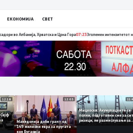
ЕКОНОМИЈА
СВЕТ
а е имиграцијата, втората е енергијата
07:25
Зеленски ги отповика украи
12:18
12:03
Мицкоски: Акумулациите 
од „Сејф
полни, подготвени сме за
огу за
ризици, не размислување 
Македонија доби грант од
поскапување на струјата
149 милиони евра за пругата
кон Бугарија