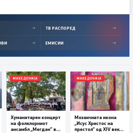
→
ТВ РАСПОРЕД
→
ОВИ
→
ЕМИСИИ
→
МАКЕДОНИЈА
МАКЕДОНИЈА
Хуманитарен концерт
Мозаичната икона
на фолклорниот
„Исус Христос на
ансамбл „Мегдан” во
престол“ од XIV век