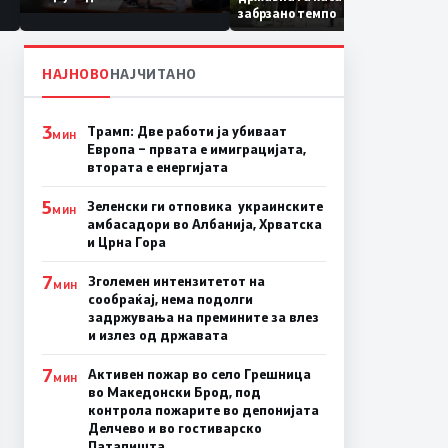
Коридор 8, Македонија
забрзано темпо
станува раскрсница на
Балканот
НАЈНОВО
НАЈЧИТАНО
3
Трамп: Две работи ја убиваат
МИН
Европа – првата е имиграцијата,
втората е енергијата
5
Зеленски ги отповика украинските
МИН
амбасадори во Албанија, Хрватска
и Црна Гора
7
Зголемен интензитетот на
МИН
сообраќај, нема подолги
задржувања на премините за влез
и излез од државата
7
Активен пожар во село Грешница
МИН
во Македонски Брод, под
контрола пожарите во депонијата
Делчево и во гостиварско
Паталишта