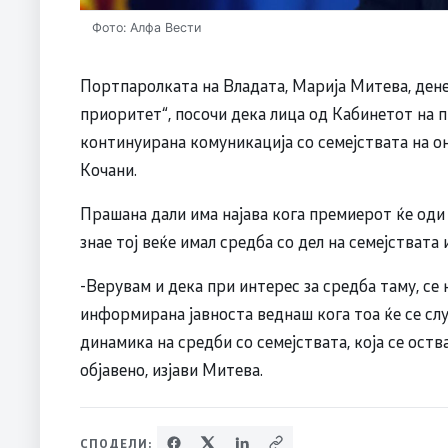
Фото: Алфа Вести
Портпаролката на Владата, Марија Митева, дене
приоритет“, посочи дека лица од Кабинетот на 
континуирана комуникација со семејствата на он
Кочани.
Прашана дали има најава кога премиерот ќе оди 
знае тој веќе имал средба со дел на семејствата
-Верувам и дека при интерес за средба таму, се
информирана јавноста веднаш кога тоа ќе се сл
динамика на средби со семејствата, која се оств
објавено, изјави Митева.
СПОДЕЛИ: