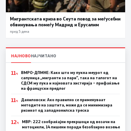
Мигрантската криза во Сеута повод за меѓусебни
обвинувања помеѓу Мадрид и Ерусалим
пред 5 дена
НАЈНОВО
НАЈЧИТАНО
11
ВМРО-ДПМНЕ: Како што му пукна меурот од
Ч
сапуница „мигранти за пари“, така на талогот на
СДСМ му пука и најновата хистерија – прифаќање
на француски предлог
11
Даниловски: Ако правилно се применуваат
Ч
методите на заштита, може да се минимизира
ризикот од западнонилска треска
12
МВР: 222 сообраќајни прекршоци од возачи на
Ч
мотоцикли, 14 лишени поради безобѕирно возење