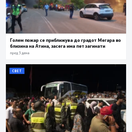
Голем пожар се приближува до градот Мегара во
близина на Атина, засега има пет загинати
пред 3 дена
СВЕТ