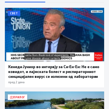
СВЕТ
Кенеди Јуниор во интервју за Си-Ен-Ен: Не е само
ковидот, и лајмската болест и респираторниот
синцицијален вирус се излезени од лаборатории
пред 2 дена
ПРИЛОГ