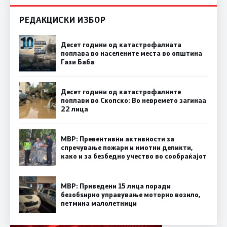
РЕДАКЦИСКИ ИЗБОР
Десет години од катастрофалната
поплава во населените места во општина
Гази Баба
Десет години од катастрофалните
поплави во Скопско: Во невремето загинаа
22 лица
МВР: Превентивни активности за
спречување пожари и имотни деликти,
како и за безбедно учество во сообраќајот
МВР: Приведени 15 лица поради
безобѕирно управување моторно возило,
петмина малолетници