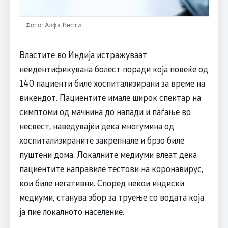
Фото: Алфа Вести
Властите во Индија истражуваат
неидентификувана болест поради која повеќе од
140 пациенти биле хоспитализирани за време на
викендот. Пациентите имале широк спектар на
симптоми од мачнина до напади и паѓање во
несвест, наведувајќи дека многумина од
хоспитализираните закрепнале и брзо биле
пуштени дома. Локалните медиуми влеат дека
пациентите направиле тестови на коронавирус,
кои биле негативни. Според некои индиски
медиуми, станува збор за труење со водата која
ја пие локалното население.