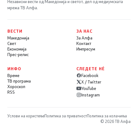
Независни вести од Македонија и светот, дел од медиумската
мрежа ТВ Алфа.
ВЕСТИ
ЗА НАС
Македонија
За Алфа
Свет
Контакт
Економија
Импресум
Прес-релис
ИНФО
СЛЕДЕТЕ НÉ
Време
Facebook
ТВ програма
X / Twitter
Хороскоп
YouTube
RSS
Instagram
Услови на користење
Политика за приватност
Политика за колачиња
© 2026 ТВ Алфа