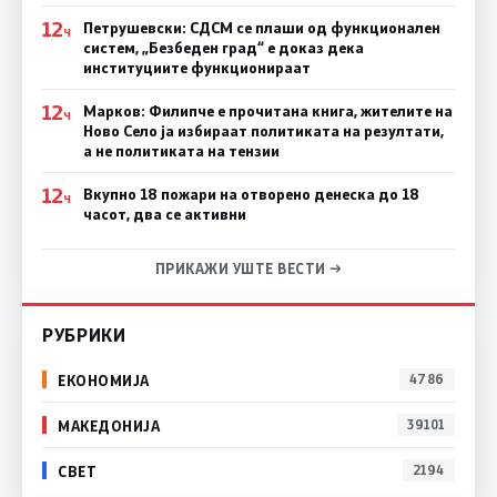
12
Петрушевски: СДСМ се плаши од функционален
Ч
систем, „Безбеден град“ е доказ дека
институциите функционираат
12
Марков: Филипче е прочитана книга, жителите на
Ч
Ново Село ја избираат политиката на резултати,
а не политиката на тензии
12
Вкупно 18 пожари на отворено денеска до 18
Ч
часот, два се активни
ПРИКАЖИ УШТЕ ВЕСТИ →
РУБРИКИ
ЕКОНОМИЈА
4786
МАКЕДОНИЈА
39101
СВЕТ
2194