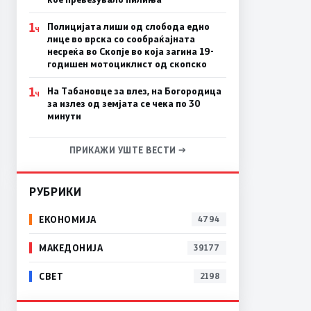
1
Полицијата лиши од слобода едно
Ч
лице во врска со сообраќајната
несреќа во Скопје во која загина 19-
годишен мотоциклист од скопско
1
На Табановце за влез, на Богородица
Ч
за излез од земјата се чека по 30
минути
ПРИКАЖИ УШТЕ ВЕСТИ →
РУБРИКИ
ЕКОНОМИЈА
4794
МАКЕДОНИЈА
39177
СВЕТ
2198