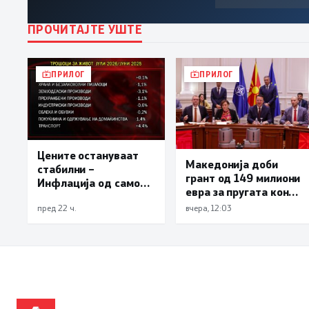
ПРОЧИТАЈТЕ УШТЕ
ПРИЛОГ
ПРИЛОГ
Цените остануваат
Македонија доби
стабилни –
грант од 149 милиони
Инфлација од само
евра за пругата кон
0,1% на месечно и
Бугарија
пред 22 ч.
вчера, 12:03
2,3% на годишно ниво