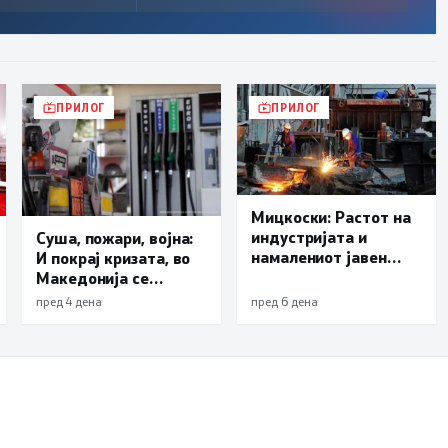
ПРИЛОГ
ПРИЛОГ
Мицкоски: Растот на
индустријата и
Суша, пожари, војна:
намалениот јавен
И покрај кризата, во
долг се добри вести
Македонија се
за граѓаните и успеси
очекува
пред 4 дена
пред 6 дена
за државата
поевтинување на
горивата