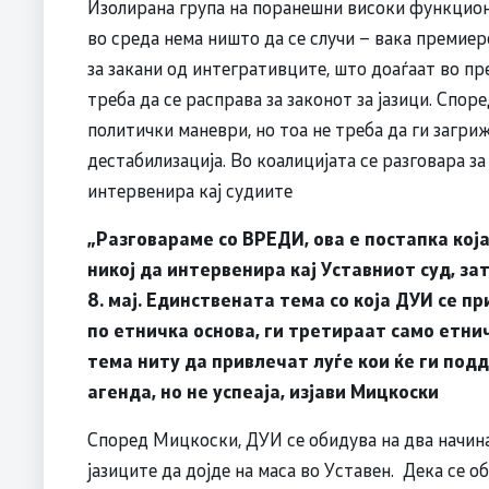
Изолирана група на поранешни високи функцион
во среда нема ништо да се случи – вака премие
за закани од интегративците, што доаѓаат во пр
треба да се расправа за законот за јазици. Спо
политички маневри, но тоа не треба да ги загриж
дестабилизација. Во коалицијата се разговара за
интервенира кај судиите
„Разговараме со ВРЕДИ, ова е постапка кој
никој да интервенира кај Уставниот суд, за
8. мај. Единствената тема со која ДУИ се п
по етничка основа, ги третираат само етн
тема ниту да привлечат луѓе кои ќе ги под
агенда, но не успеаја, изјави Мицкоски
Според Мицкоски, ДУИ се обидува на два начина
јазиците да дојде на маса во Уставен. Дека се 