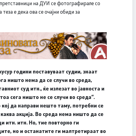
и претставници на ДУИ се фотографирале со
 теза е дека ова се очајни обиди за
 кусур години поставуваат судии, знаат
ога ништо нема да се случи во среда,
авниот суд итн., ќе излезат во јавноста и
тоа сега ништо не се случи во среда“.
о кој да направи нешто таму, потребни се
каква акција. Во среда нема ништо да се
 итн. итн. Но, тие повторно ги
ите, но и останатите ги малтретираат во