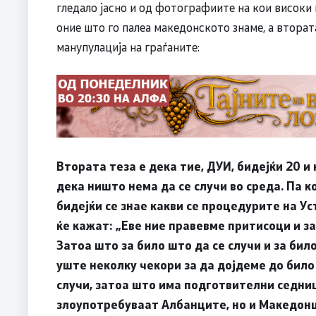
гледало јасно и од фотографиите на кои висок
оние што го палеа македонското знаме, а втората
манупулација на граѓаните:
Втората теза е дека тие, ДУИ, бидејќи 20 и
дека ништо нема да се случи во среда. Па к
бидејќи се знае какви се процедурите на Уст
ќе кажат: „Еве ние правевме притисоци и за
Затоа што за било што да се случи и за бил
уште неколку чекори за да дојдеме до било 
случи, затоа што има подготвителни седници
злоупотребуваат Албанците, но и Македонц