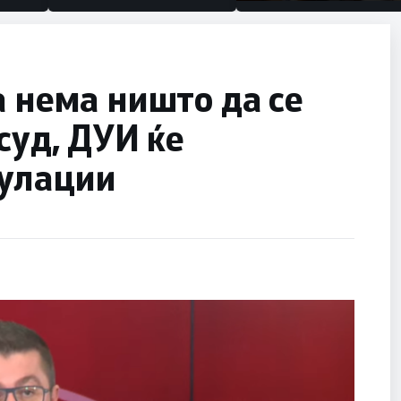
половина тунел во слеп
улица, сега имаме цели
 нема ништо да се
суд, ДУИ ќе
улации