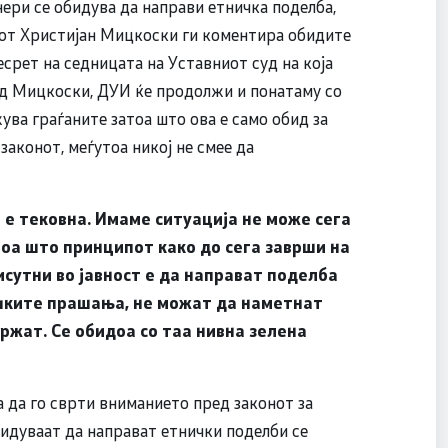
ери се обидува да направи етничка поделба,
рот Христијан Мицкоски ги коментира обидите
есрет на седницата на Уставниот суд на која
ред Мицкоски, ДУИ ќе продолжи и понатаму со
ува граѓаните затоа што ова е само обид за
 законот, меѓутоа никој не смее да
а е тековна. Имаме ситуација не може сега
тоа што принципот како до сега заврши на
рисутни во јавност е да направат поделба
ичките прашања, не можат да наметнат
држат. Се обидоа со таа нивна зелена
 да го сврти вниманието пред законот за
обидуваат да направат етнички поделби се