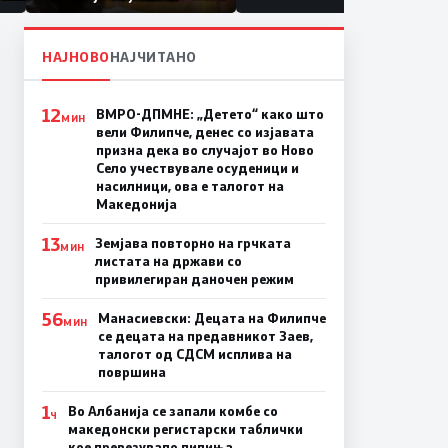
првачиња помалку
а
на
НАЈНОВО
НАЈЧИТАНО
12
ВМРО-ДПМНЕ: „Детето“ како што
МИН
вели Филипче, денес со изјавата
призна дека во случајот во Ново
Село учествувале осуденици и
насилници, ова е талогот на
Македонија
13
Земјава повторно на грчката
МИН
листата на држави со
привилегиран даночен режим
56
Манасиевски: Децата на Филипче
МИН
се децата на предавникот Заев,
талогот од СДСМ исплива на
површина
1
Во Албанија се запали комбе со
Ч
македонски регистарски таблички
кое превезувало пилиња