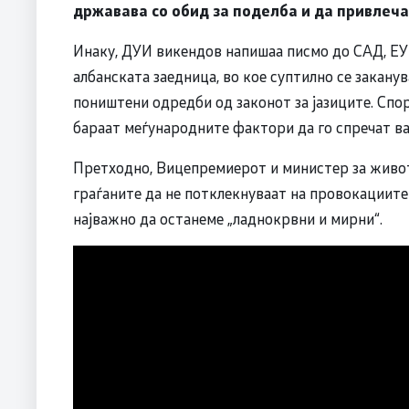
државава со обид за поделба и да привлеча
Инаку, ДУИ викендов напишаа писмо до САД, ЕУ
албанската заедница, во кое суптилно се заканув
поништени одредби од законот за јазиците. Сп
бараат меѓународните фактори да го спречат в
Претходно, Вицепремиерот и министер за живот
граѓаните да не потклекнуваат на провокациите 
најважно да останеме „ладнокрвни и мирни“.