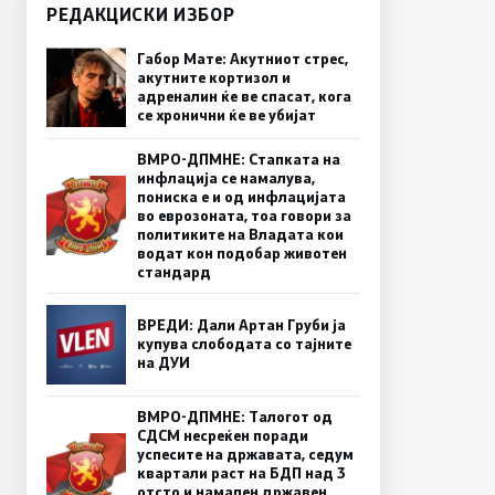
РЕДАКЦИСКИ ИЗБОР
Габор Мате: Акутниот стрес,
акутните кортизол и
адреналин ќе ве спасат, кога
се хронични ќе ве убијат
ВМРО-ДПМНЕ: Стапката на
инфлација се намалува,
пониска е и од инфлацијата
во еврозоната, тоа говори за
политиките на Владата кои
водат кон подобар животен
стандард
ВРЕДИ: Дали Артан Груби ја
купува слободата со тајните
на ДУИ
ВМРО-ДПМНЕ: Талогот од
СДСМ несреќен поради
успесите на државата, седум
квартали раст на БДП над 3
отсто и намален државен