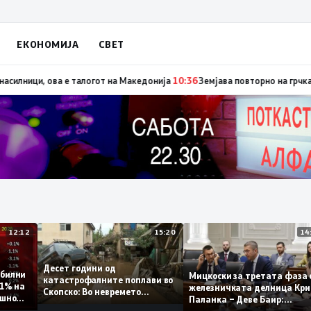
ЕКОНОМИЈА
СВЕТ
 денес со изјавата призна дека во случајот во Ново Село учествувале о
12:12
15:20
Десет години од
 стабилни
Мицкоски за третата ф
катастрофалните поплави во
о 0,1% на
железничката делница 
Скопско: Во невремето
годишно
Паланка – Деве Баир:
загинаа 22 лица
Проектот нема да завр