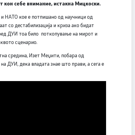
т кон себе внимание, истакна Мицкоски.
 и НАТО кое е потпишано од научници од
аат со дестабилизација и криза ако бидат
оред ДУИ тоа било поткопување на мирот и
аквото сценарио.
на средина, Изет Меџити, побара од
на ДУИ, дека владата знае што прави, а сега е