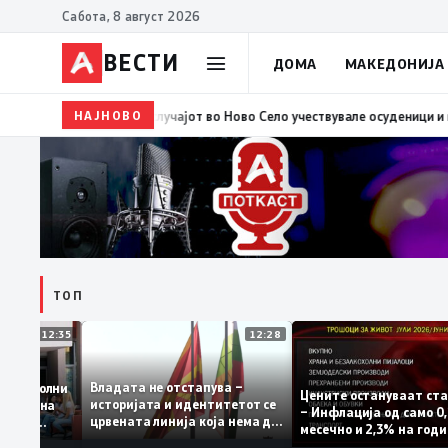
Сабота, 8 август 2026
ВЕСТИ
ДОМА
МАКЕДОНИЈА
НАЈНОВО
10:37
ВМРО-ДПМНЕ: „Детето“ како што вели Филипче,
ТОП
12:35
12:28
Владата не отстапува –
е се задоволни
Цените остануваат
историјата и идентитетот се
учениците на
– Инфлација од сам
црвената линија која нема да
ржавната
месечно и 2,3% на 
се погази
ниво