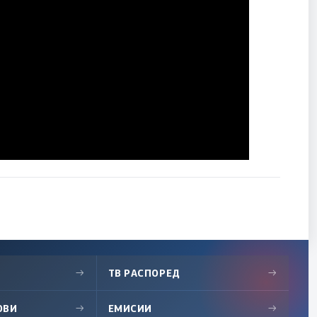
→
ТВ РАСПОРЕД
→
ОВИ
→
ЕМИСИИ
→