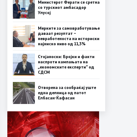
Министерот Ферати се сретна
со турскиот амбасадор
Улусој
Мерките за самовработување
даваат резултат –
невработеноста на историски
најниско ниво од 11,3%
Стојаноски: Бројки и факти
наспроти кампањата на
„економските експерти“ од
СДСM
Отворена за сообраќај уште
една делница од патот
Елбасан-Ќафасан