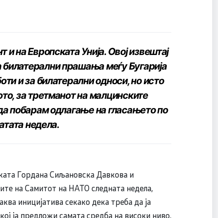
 и на Европската Унија. Овој извештај
а билатерални прашања меѓу Бугарија
оти и за билатерални односи, но исто
ото, за третманот на малцинските
 да побарам одлагање на гласањето по
натата недела.
лката Гордана Сиљановска Давкова и
ите на Самитот на НАТО следната недела,
ква иницијатива секако дека треба да ја
кој ја предложи самата средба на високи ниво,