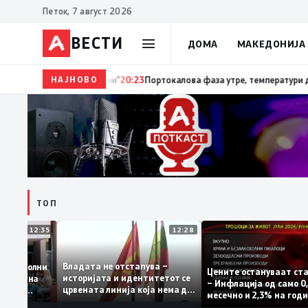
Петок, 7 август 2026
ВЕСТИ
ДОМА
МАКЕДОНИЈА
НАЈНОВО
20:24
Сиљановска Давкова на Свечената академија
ТОП
12:35
12:28
Владата не отстапува –
е се задоволни
Цените остануваат
историјата и идентитетот се
учениците на
– Инфлација од сам
црвената линија која нема да
државната
месечно и 2,3% на
се погази
ниво