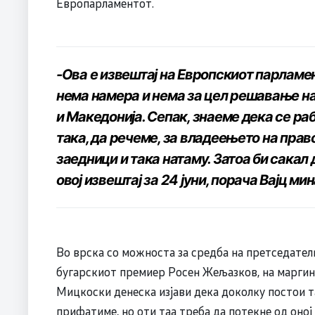
Европарламентот.
-Ова е извештај на Европскиот парламент
нема намера и нема за цел решавање н
и Македонија. Сепак, знаеме дека се раб
така, да речеме, за владеењето на прав
заедници и така натаму. Затоа би сакал
овој извештај за 24 јуни, порача Вајц ми
Во врска со можноста за средба на претседате
бугарскиот премиер Росен Жељазков, на маргин
Мицкоски денеска изјави дека доколку постои та
прифатиме, но оти таа треба да потекне од оној 