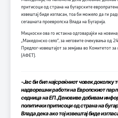
притисоци од страна на бугарските европратени
извештај биде изгласан, тоа би можело да ги р
сегашната проевропска Влада на Бугарија.
Мицкоски ова го истакна одговарајќи на новин
„Македонско село“, за неговите очекувања од 24
Предлог-извештајот за земјава во Комитетот з
(АФЕТ).
-Јас би бил најсреќниот човек доколку т
надворешни работи на Европскиот парла
седница на ЕП. Деновиве добивам инфо
политички притисоци од страна на буга
Влада дека ако тој извештај биде изгла