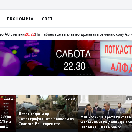
ЕКОНОМИЈА
СВЕТ
 по повод „30 години Општина Вевчани“
20:23
Портокалова фаза утре, т
12:12
15:20
Десет години од
 стабилни
Мицкоски за третата ф
катастрофалните поплави во
о 0,1% на
железничката делница
Скопско: Во невремето
 годишно
Паланка – Деве Баир:
загинаа 22 лица
Проектот нема да завр