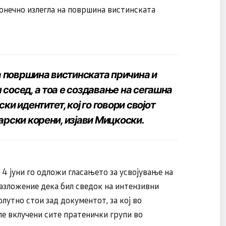
онечно излегла на површина вистинската
на површина вистинската причина и
н сосед, а тоа е создавање на сегашна
и идентитет, кој го говори својот
угарски корени, изјави Мицкоски.
 4 јуни го одложи гласањето за усвојување на
бразложение дека бил сведок на интензивни
лутно стои зад документот, за кој во
ле вклучени сите пратенички групи во