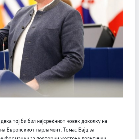
ека тој би бил најсреќниот човек доколку на
 на Европскиот парламент, Томас Вајц за
 информации за повторни жестоки политички