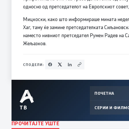
односно од претседателот на Европскиот совет
Мицкоски, како што информираше мината недела
Хаг, таму ќе замине претседателката Сиљановска
наместо нивниот претседател Румен Радев на С
Жељазков.
СПОДЕЛИ:
ПОЧЕТНА
ТВ
СЕРИИ И ФИЛМ
ПРОЧИТАЈТЕ УШТЕ