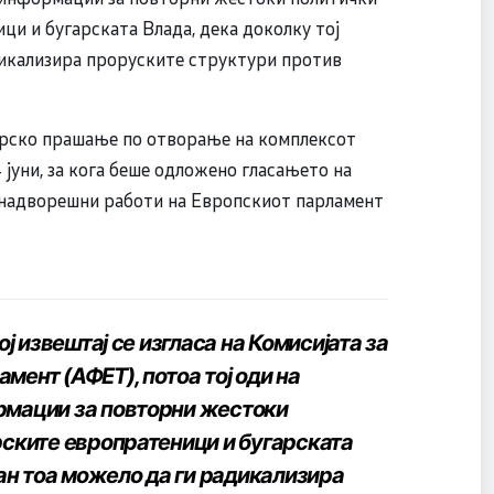
ци и бугарската Влада, дека доколку тој
адикализира проруските структури против
арско прашање по отворање на комплексот
 јуни, за кога беше одложено гласањето на
а надворешни работи на Европскиот парламент
ој извештај се изгласа на Комисијата за
мент (АФЕТ), потоа тој оди на
рмации за повторни жестоки
рските европратеници и бугарската
сан тоа можело да ги радикализира