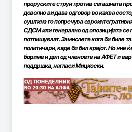
проруските струи против сегашната про
доволно ви дава одговор во каква состојб
суштина го попречува евроинтегративнио
СДСМ или генерално од опозицијата се 
потпишуваат. Замислете кога би биле т
политичари, каде би бил крајот. Но ние 
бориме и дел од членовте на АФЕТ и ев
поддршка, нагласи Мицкоски.