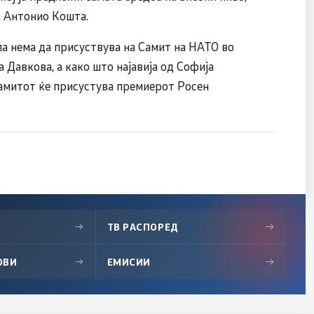
, Антонио Кошта.
 нема да присуствува на Самит на НАТО во
 Давкова, а како што најавија од Софија
амитот ќе присустува премиерот Росен
→
ТВ РАСПОРЕД
→
ОВИ
→
ЕМИСИИ
→