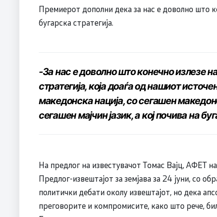
Премиерот дополни дека за нас е доволно што к
бугарска стратегија.
-За нас е доволно што конечно излезе 
стратегија, која доаѓа од нашиот источе
македонска нација, со сегашен македонск
сегашен мајчин јазик, а кој почива на б
На предлог на известувачот Томас Вајц, АФЕТ на
Предлог-извештајот за земјава за 24 јуни, со о
политички дебати околу извештајот, но дека апсо
преговорите и компромисите, како што рече, би