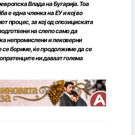
европска Влада на Бугарија. Тоа
а е една членка на ЕУ и кој во
т процес, за кој од опозициската
подготвени на слепо само да
ака непромислени и лековерни
ќе се бориме, ќе продолжиме да се
ропратенците ни даваат голема