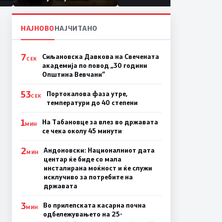
првачиња помалку
а
на
НАЈНОВО
НАЈЧИТАНО
7
Сиљановска Давкова на Свечената
СЕК
академија по повод „30 години
Општина Вевчани“
53
Портокалова фаза утре,
СЕК
температури до 40 степени
1
На Табановце за влез во државата
МИН
се чека околу 45 минути
2
Андоновски: Националниот дата
МИН
центар ќе биде со мала
инсталирана моќност и ќе служи
исклучиво за потребите на
државата
3
Во прилепската касарна почна
МИН
одбележувањето на 25-