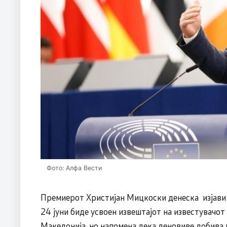
Фото: Алфа Вести
Премиерот Христијан Мицкоски денеска изјави д
24 јуни биде усвоен извештајот на известувачот
Македонија, но напомена дека деновиве добива