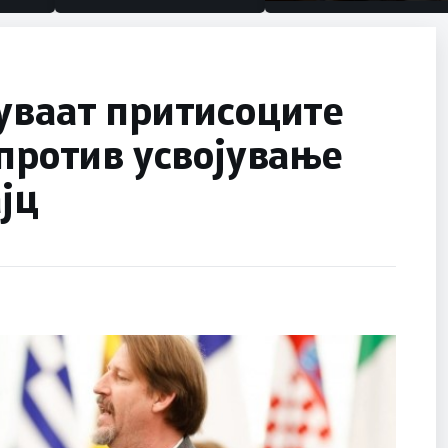
половина тунел во слеп
улица, сега имаме цели
уваат притисоците
 против усвојување
ајц