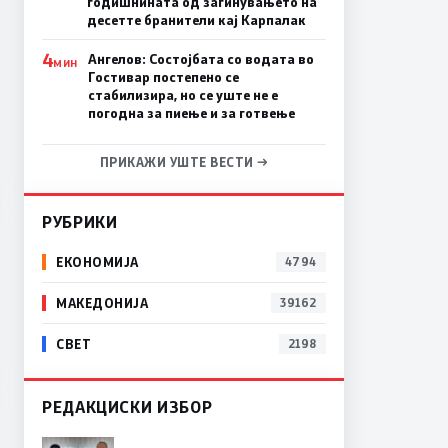
годишнината од загинувањето на
десетте бранители кај Карпалак
4
Ангелов: Состојбата со водата во
МИН
Гостивар постепено се
стабилизира, но се уште не е
погодна за пиење и за готвење
ПРИКАЖИ УШТЕ ВЕСТИ →
РУБРИКИ
ЕКОНОМИЈА
4794
МАКЕДОНИЈА
39162
СВЕТ
2198
РЕДАКЦИСКИ ИЗБОР