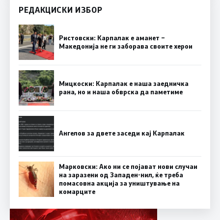
РЕДАКЦИСКИ ИЗБОР
Ристовски: Карпалак е аманет –
Македонија не ги заборава своите херои
Мицкоски: Карпалак е наша заедничка
рана, но и наша обврска да паметиме
Ангелов за двете заседи кај Карпалак
Марковски: Ако ни се појават нови случаи
на заразени од Западен-нил, ќе треба
помасовна акција за уништување на
комарците