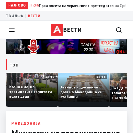
НАЈНОВО
15:29
Прва посета на украинскиот претседател на Србија: Вучи
|
ТВ АЛФА
ВЕСТИ
ВЕСТИ
ТОП
12:50
12:47
12:46
Казни има, но
Јавниот и државниот
Во СДСМ
ии и
тротинетите се уште ги
долг на Македонија се
талогот:
возат деца
стабилни
е само б
ето
копија д
Заев
МАКЕДОНИЈА
Мицкоски на традиционална