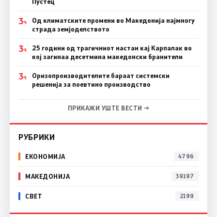
Пустец
3
Од климатските промени во Македонија најмногу
Ч
страда земјоделството
3
25 години од трагичниот настан кај Карпалак во
Ч
кој загинаа десетмина македонски бранители
3
Оризопроизводителите бараат системски
Ч
решенија за поевтино производство
ПРИКАЖИ УШТЕ ВЕСТИ →
РУБРИКИ
ЕКОНОМИЈА
4796
МАКЕДОНИЈА
39197
СВЕТ
2199