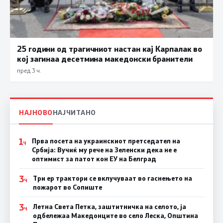
25 години од трагичниот настан кај Карпалак во
кој загинаа десетмина македонски бранители
пред 3 ч.
НАЈНОВО
НАЈЧИТАНО
1
Прва посета на украинскиот претседател на
Ч
Србија: Вучиќ му рече на Зеленски дека не е
оптимист за патот кон ЕУ на Белград
3
Три ер трактори се вклучуваат во гаснењето на
Ч
пожарот во Сопиште
3
Летна Света Петка, заштитничка на селото, ја
Ч
одбележаа Македонците во село Леска, Општина