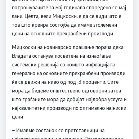
потрошувачите за мај годинава споредено со мај
лани. Целта, вели Мицкоски, е да се види што е
тоа што креира состојба да имаме зголемени
цени на основните прехранбени производи.
Мицкоски на новинарско прашање порача дека
Владата останува посветена на изнаоѓање
системски решенија со коишто инфлацијата
генерално на основните прехранбени производи
ќе се движи на ниво од под 3 проценти. Сите
мора да бидеме општествено одговорни затоа
што граѓаните мора да добијат најдобра услуга и
најквалитетни производи по оптимално најниски
цени
– Имавме состанок со претставници на
најголемите ланци на маркети. Разговаравме за