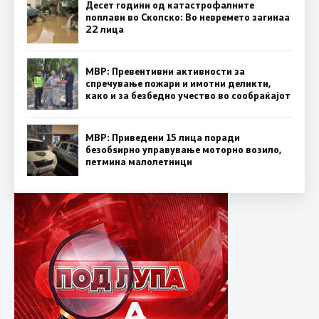
Десет години од катастрофалните
поплави во Скопско: Во невремето загинаа
22 лица
МВР: Превентивни активности за
спречување пожари и имотни деликти,
како и за безбедно учество во сообраќајот
МВР: Приведени 15 лица поради
безобѕирно управување моторно возило,
петмина малолетници