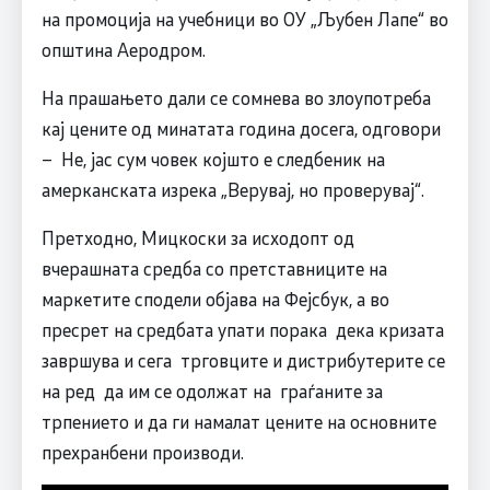
на промоција на учебници во ОУ „Љубен Лапе“ во
општина Аеродром.
На прашањето дали се сомнева во злоупотреба
кај цените од минатата година досега, одговори
– Не, јас сум човек којшто е следбеник на
амерканската изрека „Верувај, но проверувај“.
Претходно, Мицкоски за исходопт од
вчерашната средба со претставниците на
маркетите сподели објава на Фејсбук, а во
пресрет на средбата упати порака дека кризата
завршува и сега трговците и дистрибутерите се
на ред да им се одолжат на граѓаните за
трпението и да ги намалат цените на основните
прехранбени производи.