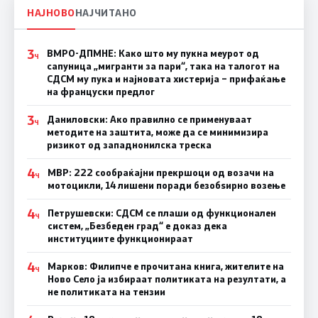
НАЈНОВО
НАЈЧИТАНО
3
ВМРО-ДПМНЕ: Како што му пукна меурот од
Ч
сапуница „мигранти за пари“, така на талогот на
СДСМ му пука и најновата хистерија – прифаќање
на француски предлог
3
Даниловски: Ако правилно се применуваат
Ч
методите на заштита, може да се минимизира
ризикот од западнонилска треска
4
МВР: 222 сообраќајни прекршоци од возачи на
Ч
мотоцикли, 14 лишени поради безобѕирно возење
4
Петрушевски: СДСМ се плаши од функционален
Ч
систем, „Безбеден град“ е доказ дека
институциите функционираат
4
Марков: Филипче е прочитана книга, жителите на
Ч
Ново Село ја избираат политиката на резултати, а
не политиката на тензии