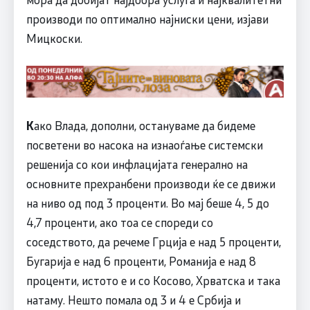
производи по оптимално најниски цени, изјави
Мицкоски.
К
ако Влада, дополни, остануваме да бидеме
посветени во насока на изнаоѓање системски
решенија со кои инфлацијата генерално на
основните прехранбени производи ќе се движи
на ниво од под 3 проценти. Во мај беше 4, 5 до
4,7 проценти, ако тоа се спореди со
соседството, да речеме Грција е над 5 проценти,
Бугарија е над 6 проценти, Романија е над 8
проценти, истото е и со Косово, Хрватска и така
натаму. Нешто помала од 3 и 4 е Србија и