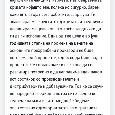
кризата којашто еве, полека но сигурно, барем
како што стојат сега работите, завршува. Ги
анализиравме ефектите од кризата и заеднички
дефиниравме цели коишто треба заеднички да
ги да ги исполниме. Една од тие цели е во јули
годишната стапка на промена на цените на
основните прехранбени производи не биде
поголема од 3 проценти, односно да биде под 3
проценти. Се согласивме сите. За ова да се
реализира потребно е да направиме еден ваков
ист состанок со производителите и
дистрибутерите и добавувачите. Тоа ќе се случи
во наредниот период и потоа сите заедно ќе
седнеме на маса и сите заедно ќе бидеме
општествено одговорни затоа што граѓаните
мора да добијат најдобра услуга и најквалитетни