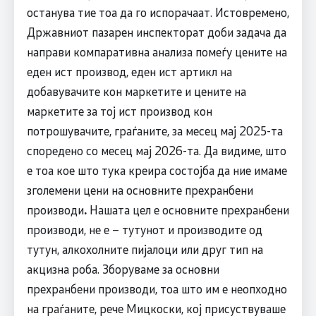
останува тие тоа да го испорачаат. Истовремено,
Државниот пазарен инспекторат доби задача да
направи компаративна анализа помеѓу цените на
еден ист производ, еден ист артикл на
добавувачите кон маркетите и цените на
маркетите за тој ист производ кон
потрошувачите, граѓаните, за месец мај 2025-та
споредено со месец мај 2026-та. Да видиме, што
е тоа кое што тука креира состојба да ние имаме
зголемени цени на основните прехранбени
производи
.
Нашата цел е основните прехранбени
производи, не е – тутунот и производите од
тутун, алкохолните пијалоци или друг тип на
акцизна роба. Зборуваме за основни
прехранбени производи, тоа што им е неопходно
на граѓаните, рече Мицкоски, кој присуствуваше