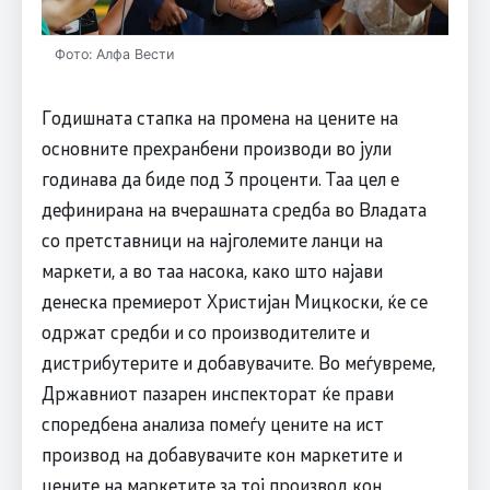
Фото: Алфа Вести
Годишната стапка на промена на цените на
основните прехранбени производи во јули
годинава да биде под 3 проценти. Таа цел е
дефинирана на вчерашната средба во Владата
со претставници на најголемите ланци на
маркети, а во таа насока, како што најави
денеска премиерот Христијан Мицкоски, ќе се
одржат средби и со производителите и
дистрибутерите и добавувачите. Во меѓувреме,
Државниот пазарен инспекторат ќе прави
споредбена анализа помеѓу цените на ист
производ на добавувачите кон маркетите и
цените на маркетите за тој производ кон