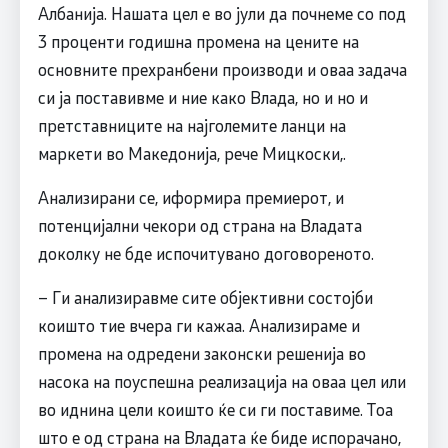
Албанија. Нашата цел е во јули да почнеме со под
3 проценти годишна промена на цените на
основните прехранбени производи и оваа задача
си ја поставивме и ние како Влада, но и но и
претставниците на најголемите ланци на
маркети во Македонија, рече Мицкоски,.
Анализирани се, иформира премиерот, и
потенцијални чекори од страна на Владата
доколку не бде испочитувано договореното.
– Ги анализиравме сите објективни состојби
коишто тие вчера ги кажаа. Анализираме и
промена на одредени законски решенија во
насока на поуспешна реализација на оваа цел или
во иднина цели коишто ќе си ги поставиме. Тоа
што е од страна на Владата ќе биде испорачано,