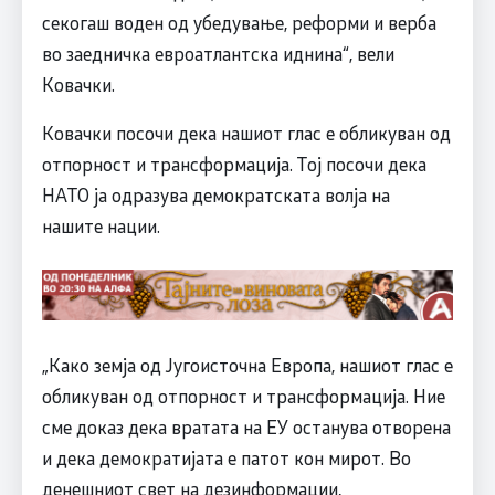
секогаш воден од убедување, реформи и верба
во заедничка евроатлантска иднина“, вели
Ковачки.
Ковачки посочи дека нашиот глас е обликуван од
отпорност и трансформација. Тој посочи дека
НАТО ја одразува демократската волја на
нашите нации.
„Како земја од Југоисточна Европа, нашиот глас е
обликуван од отпорност и трансформација. Ние
сме доказ дека вратата на ЕУ останува отворена
и дека демократијата е патот кон мирот. Во
денешниот свет на дезинформации,