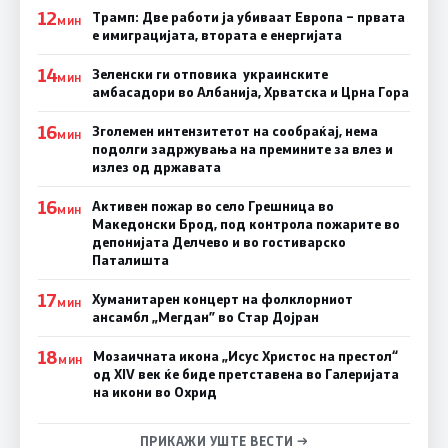
12
Трамп: Две работи ја убиваат Европа – првата
МИН
е имиграцијата, втората е енергијата
14
Зеленски ги отповика украинските
МИН
амбасадори во Албанија, Хрватска и Црна Гора
16
Зголемен интензитетот на сообраќај, нема
МИН
подолги задржувања на премините за влез и
излез од државата
16
Активен пожар во село Грешница во
МИН
Македонски Брод, под контрола пожарите во
депонијата Делчево и во гостиварско
Паталишта
17
Хуманитарен концерт на фолклорниот
МИН
ансамбл „Мегдан” во Стар Дојран
18
Мозаичната икона „Исус Христос на престол“
МИН
од XIV век ќе биде претставена во Галеријата
на икони во Охрид
ПРИКАЖИ УШТЕ ВЕСТИ →