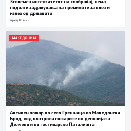
Зголемен интензитетот на сообраќај, нема
подолги задржувања на премините за влез и
излез од државата
пред 16 мин.
МАКЕДОНИЈА
Активен пожар во село Грешница во Македонски
Брод, под контрола пожарите во депонијата
Делчево и во гостиварско Паталишта
пред 16 мин.