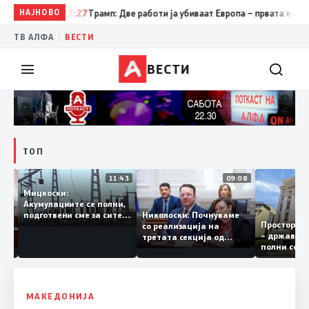
НАЈНОВО
07:27
Трамп: Две работи ја убиваат Европа – првата е имиграц
|
ТВ АЛФА
ВЕСТИ
ВЕСТИ
ТОП
12:03
11:43
09:08
Мицкоски:
Акумулациите се полни,
рант
Николоски: Почнуваме
подготвени сме за сите
Простор
а за
со реализација на
ризици, не размислување
– државн
ја
третата секција од
за поскапување на
полни со
железничкиот Коридор
струјата
8, Македонија станува
раскрсница на Балканот
МАКЕДОНИЈА