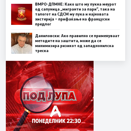
ВМРО-ДПМНЕ: Како што му пукна меурот
од сапуница „мигранти за пари“, така на
талогот на СДСМ му пука и најновата
хистерија – прифаќање на француски
предлог
Даниловски: Ако правилно се применуваат
методите на заштита, може да се
минимизира ризикот од западнонилска
треска