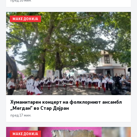
МАКЕДОНИЈА
Хуманитарен концерт на фолклорниот ансамбл
„Мегдан” во Стар Дојран
пред 17 мин.
МАКЕДОНИЈА