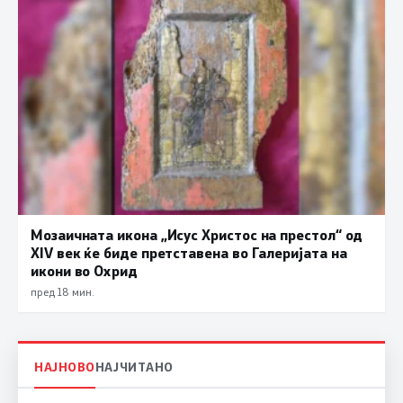
Мозаичната икона „Исус Христос на престол“ од
XIV век ќе биде претставена во Галеријата на
икони во Охрид
пред 18 мин.
НАЈНОВО
НАЈЧИТАНО