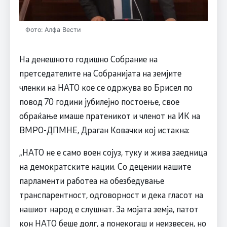
Фото: Алфа Вести
На денешното годишно Собрание на
претседателите на Собранијата на земјите
членки на НАТО кое се одржува во Брисел по
повод 70 години јубилејно постоење, свое
обраќање имаше пратеникот и членот на ИК на
ВМРО-ДПМНЕ, Драган Ковачки кој истакна:
„НАТО не е само воен сојуз, туку и жива заедница
на демократските нации. Со децении нашите
парламенти работеа на обезбедување
транспарентност, одговорност и дека гласот на
нашиот народ е слушнат. За мојата земја, патот
кон НАТО беше долг, а понекогаш и неизвесен, но