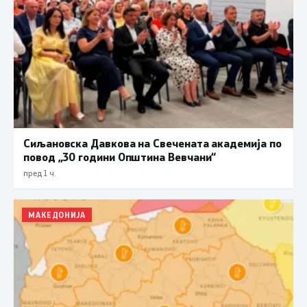
Сиљановска Давкова на Свечената академија по
повод „30 години Општина Вевчани“
пред 1 ч.
МАКЕДОНИЈА