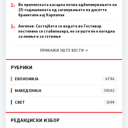
1
Во прилепската касарна почна одбележувањето на
Ч
25-годишнината од загинувањето на десетте
бранители кај Карпалак
1
Ангелов: Состојбата со водата во Гостивар
Ч
постепено се стабилизира, но се уште не е погодна
за пиење и за готвење
ПРИКАЖИ УШТЕ ВЕСТИ →
РУБРИКИ
ЕКОНОМИЈА
4794
МАКЕДОНИЈА
39162
СВЕТ
2198
РЕДАКЦИСКИ ИЗБОР