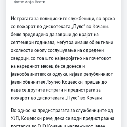
Фото: Алфа Вести
Истрагата за полициските службеници, во врска
со пожарот во дискотеката „Пулс“ во Кочани,
беше предвидено да заврши до крајот на
септември годинава, меѓутоа имаше објективни
околности околу сослушување на одредени
сведоци, со тоа што најверојатно на почетокот
на наредниот месец ќе се донесе и
јавнообвинителска одлука, изјави републичкиот
јавен обвинител Љупчо Коцевски, прашан до
каде се другите истраги и предистраги за
пожарот во дискотеката „Пулс“ во Кочани.
Во однос на предистрагата за службениците од
УЈП, Коцевски рече, дека се води предистражна
постапка во ОЈО Кочани и надлежниот јавен