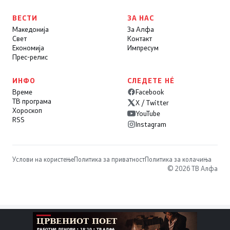
ВЕСТИ
ЗА НАС
Македонија
За Алфа
Свет
Контакт
Економија
Импресум
Прес-релис
ИНФО
СЛЕДЕТЕ НÉ
Време
Facebook
ТВ програма
X / Twitter
Хороскоп
YouTube
RSS
Instagram
Услови на користење
Политика за приватност
Политика за колачиња
© 2026 ТВ Алфа