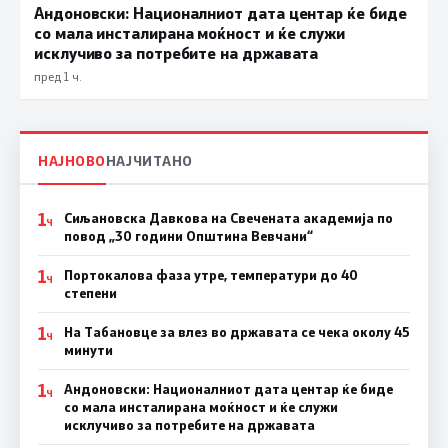
Андоновски: Националниот дата центар ќе биде
со мала инсталирана моќност и ќе служи
исклучиво за потребите на државата
пред 1 ч.
НАЈНОВО
НАЈЧИТАНО
1
Сиљановска Давкова на Свечената академија по
Ч
повод „30 години Општина Вевчани“
1
Портокалова фаза утре, температури до 40
Ч
степени
1
На Табановце за влез во државата се чека околу 45
Ч
минути
1
Андоновски: Националниот дата центар ќе биде
Ч
со мала инсталирана моќност и ќе служи
исклучиво за потребите на државата