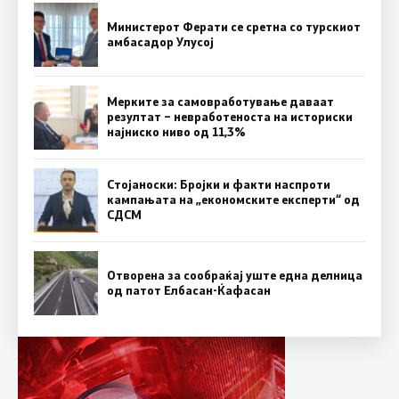
Министерот Ферати се сретна со турскиот
амбасадор Улусој
Мерките за самовработување даваат
резултат – невработеноста на историски
најниско ниво од 11,3%
Стојаноски: Бројки и факти наспроти
кампањата на „економските експерти“ од
СДСM
Отворена за сообраќај уште една делница
од патот Елбасан-Ќафасан