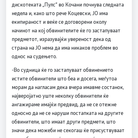
дискотеката „Пулс“ во Кочани почнува следната
недела и, како што рече Коцевски, ЈО има
екипираност и веќе се договорени околу
начинот на кој обвинителите ќе го застапуваат
предметот, изразувајќи увереност дека од
страна на ЈО нема да има никаков проблем во
однос на судењето.
-Во судница ќе го застапуваат обвинението
истите обвинители што беа и досега, меѓутоа
морам да нагласам дека вчера имавме состанок,
најверојатно уште неколку обвинители ќе
ангажираме имајќи предвид, да не се отежне
односно да не се наруши постапката на другите
обвинители, што имаат други предмети, што
значи дека можеби не секогаш ќе присуствуваат