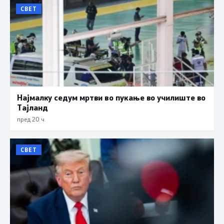
СВЕТ
Најмалку седум мртви во пукање во училиште во
Тајланд
пред 20 ч.
СВЕТ