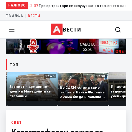
НАЈНОВО
13:07
Три ер трактори се вклучуваат во гаснењето на пожаро
|
ТВ АЛФА
ВЕСТИ
ВЕСТИ
ТОП
12:47
12:46
12:38
Јавниот и државниот
И наста
Во СДСМ остана само
е ги
долг на Македонија се
задоволн
талогот: Венко Филипче
стабилни
ученици
е само бледа и полоша
од држа
копија дури и од Зоран
Заев
СВЕТ
Катастрофален пожар во