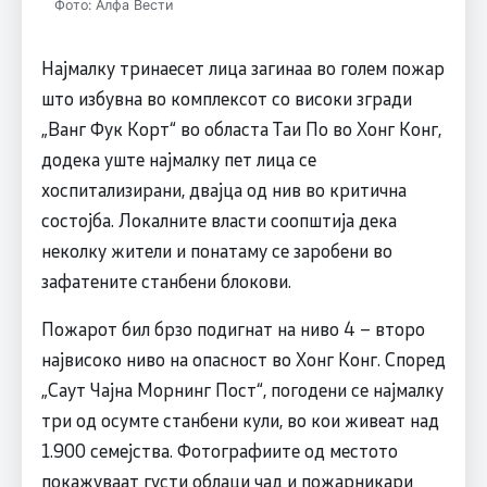
Фото: Алфа Вести
Најмалку тринаесет лица загинаа во голем пожар
што избувна во комплексот со високи згради
„Ванг Фук Корт“ во областа Таи По во Хонг Конг,
додека уште најмалку пет лица се
хоспитализирани, двајца од нив во критична
состојба. Локалните власти соопштија дека
неколку жители и понатаму се заробени во
зафатените станбени блокови.
Пожарот бил брзо подигнат на ниво 4 – второ
највисоко ниво на опасност во Хонг Конг. Според
„Саут Чајна Морнинг Пост“, погодени се најмалку
три од осумте станбени кули, во кои живеат над
1.900 семејства. Фотографиите од местото
покажуваат густи облаци чад и пожарникари