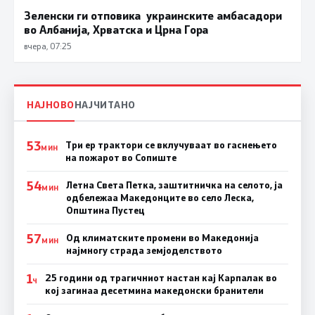
Зеленски ги отповика украинските амбасадори
во Албанија, Хрватска и Црна Гора
вчера, 07:25
НАЈНОВО
НАЈЧИТАНО
53
Три ер трактори се вклучуваат во гаснењето
МИН
на пожарот во Сопиште
54
Летна Света Петка, заштитничка на селото, ја
МИН
одбележаа Македонците во село Леска,
Општина Пустец
57
Од климатските промени во Македонија
МИН
најмногу страда земјоделството
1
25 години од трагичниот настан кај Карпалак во
Ч
кој загинаа десетмина македонски бранители