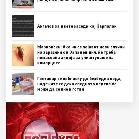
Ангелов за двете заседи кај Карпалак
Марковски: Ако ни се појават нови случаи
на заразени од Западен-нил, ќе треба
помасовна акција за уништување на
комарците
Гостивар се поблиску до безбедна вода,
надежите се дека следната недела ќе
може да се пие и готви