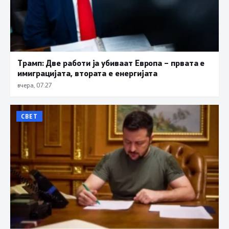
Трамп: Две работи ја убиваат Европа – првата е
имиграцијата, втората е енергијата
вчера, 07:27
СВЕТ