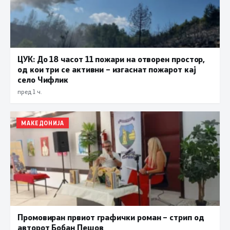
ЦУК: До 18 часот 11 пожари на отворен простор,
од кои три се активни – изгаснат пожарот кај
село Чифлик
пред 1 ч.
МАКЕДОНИЈА
Промовиран првиот графички роман – стрип од
авторот Бобан Пешов