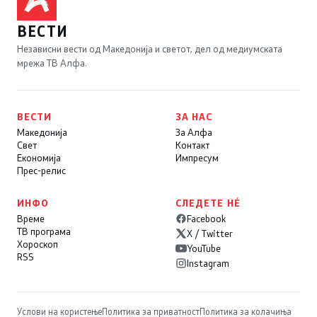
ВЕСТИ
Независни вести од Македонија и светот, дел од медиумската
мрежа ТВ Алфа.
ВЕСТИ
ЗА НАС
Македонија
За Алфа
Свет
Контакт
Економија
Импресум
Прес-релис
ИНФО
СЛЕДЕТЕ НÉ
Време
Facebook
ТВ програма
X / Twitter
Хороскоп
YouTube
RSS
Instagram
Услови на користење
Политика за приватност
Политика за колачиња