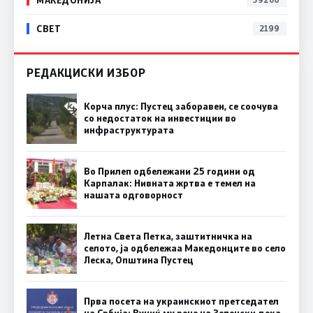
СВЕТ
2199
РЕДАКЦИСКИ ИЗБОР
Корча плус: Пустец заборавен, се соочува
со недостаток на инвестиции во
инфраструктурата
Во Прилеп одбележани 25 години од
Карпалак: Нивната жртва е темел на
нашата одговорност
Летна Света Петка, заштитничка на
селото, ја одбележаа Македонците во село
Леска, Општина Пустец
Прва посета на украинскиот претседател