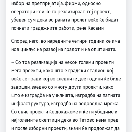
избор на претпријатија, фирми, односно
оператори кои ќе го реализираат тој проект,
убеден сум дека во раната пролет веќе ќе бидат
почнати градежните работи, рече Касами.
Според него, во наредните четири години ќе има
нов циклус на развој на градот и на општината.
– Со тоа реализација на некои големи проекти
мега проекти, како што е градски стадион кој
веќе се гради кој во следните две години ќе биде
завршен, заедно со многу други проекти, како
што е изградба на училишта, изградба на патната
инфраструктура, изградба на водоводна мрежа.
Со овие проекти ќе докажеме и ќе ги убедиме и
најголемите скептици дека во Тетово нема пред
и после изборни проекти, значи ќе продолжат да