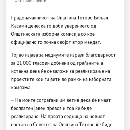
Фото: Алфа Вести
Градоначалникот на Општина Тетово Биљал
Касами денеска го доби уверението од
Општинската изборна комисија со кое
официјално го почна својот втор мандат.
Тој во изјава за медиумите изрази благодарност
за 21 000 гласови добиени од граѓаните, а
истакна дека ќе се заложи за реализирање на
проектите кои ги вети во рамки на изборната
кампања.
– На моите сограѓани им ветив дека ќе имаат
бесплатен јавен превоз и тоа ќе биде
реализирано. На првата седница на новиот
состав на Советот на Општина Тетово ќе биде