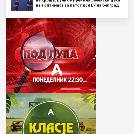
на Србија: Вучиќ му рече на Зеленски дека
не е оптимист за патот кон ЕУ на Белград