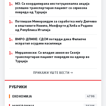
1
МЗ: Со координирана институционална акција
Ч
успешно транспортиран пациент со сериозна
повреда од Турција
1
Потпишан Меморандум за соработка меѓу Делчево
Ч
и општините Новело, Монфорте д’Алба и Родино
од Република Италија
1
ВМРО-ДПМНЕ: СДСM потврди дека Филипче
Ч
испратил осудени насилници
1
Мерџановски: Со владин авион во Скопје
Ч
транспортиран пациент повреден на одмор во
Турција
ПРИКАЖИ УШТЕ ВЕСТИ →
РУБРИКИ
ЕКОНОМИЈА
4796
МАКЕДОНИЈА
39206