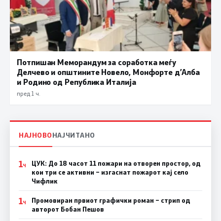
Потпишан Меморандум за соработка меѓу
Делчево и општините Новело, Монфорте д’Алба
и Родино од Република Италија
пред 1 ч.
НАЈНОВО
НАЈЧИТАНО
1
ЦУК: До 18 часот 11 пожари на отворен простор, од
Ч
кои три се активни – изгаснат пожарот кај село
Чифлик
1
Промовиран првиот графички роман – стрип од
Ч
авторот Бобан Пешов