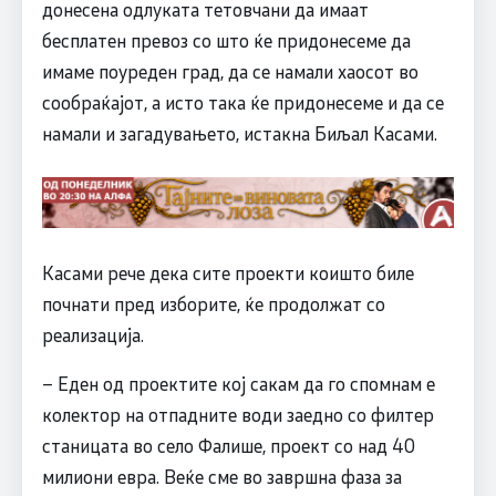
донесена одлуката тетовчани да имаат
бесплатен превоз со што ќе придонесеме да
имаме поуреден град, да се намали хаосот во
сообраќајот, а исто така ќе придонесеме и да се
намали и загадувањето, истакна Биљал Касами.
Касами рече дека сите проекти коишто биле
почнати пред изборите, ќе продолжат со
реализација.
– Еден од проектите кој сакам да го спомнам е
колектор на отпадните води заедно со филтер
станицата во село Фалише, проект со над 40
милиони евра. Веќе сме во завршна фаза за