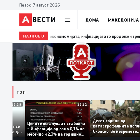
Петок, 7 август 2026
ВЕСТИ
ДОМА
МАКЕДОНИЈА
НАЈНОВО
13:03
Димитриеска-Кочоска: Уште еден охрабрувачк
ТОП
12:28
12:12
Десет години од
тапува –
Цените остануваат стабилни
катастрофалните п
дентитетот се
– Инфлација од само 0,1% на
Скопско: Во невреме
а која нема да
месечно и 2,3% на годишно
загинаа 22 лица
ниво