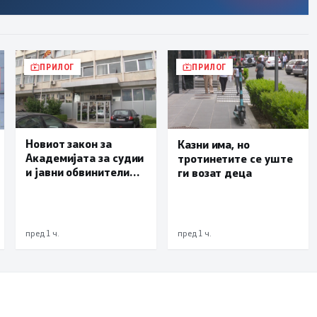
ПРИЛОГ
ПРИЛОГ
Новиот закон за
Казни има, но
Академијата за судии
тротинетите се уште
и јавни обвинители
ги возат деца
наскоро во
Собранието
пред 1 ч.
пред 1 ч.