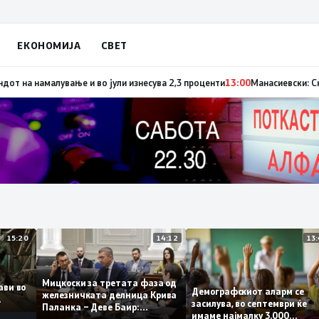
ЕКОНОМИЈА
СВЕТ
и сигнал за позитивните движења во економомијата, инфлацијата го про
15:20
14:12
Мицкоски за третата фаза од
оплави во
Демографскиот аларм с
железничката делница Крива
то
засилува, во септември ќ
Паланка – Деве Баир:
имаме најмалку 3.000
Проектот нема да заврши на