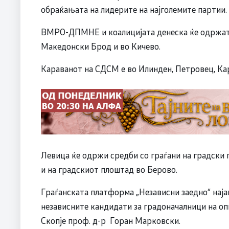
обраќањата на лидерите на најголемите партии.
ВМРО-ДПМНЕ и коалицијата денеска ќе одржат с
Македонски Брод и во Кичево.
Караванот на СДСМ е во Илинден, Петровец, Ка
Левица ќе одржи средби со граѓани на градски
и на градскиот плоштад во Берово.
Граѓанската платформа „Независни заедно“ најав
независните кандидати за градоначалници на оп
Скопје проф. д-р Горан Марковски.