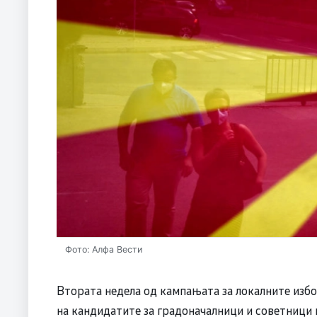
Фото: Алфа Вести
Втората недела од кампањата за локалните изб
на кандидатите за градоначалници и советници 