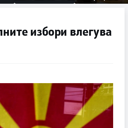
првачиња помалку
половина тунел во слепа
улица, сега имаме целина
лните избори влегува