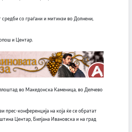
редби со граѓани и митинзи во Долнени,
рпош и Центар.
 плоштад во Македонска Каменица, во Делчево
и прес-конференција на која ќе се обратат
штина Центар, Билјана Ивановска и на град