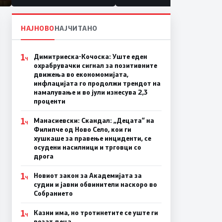
НАЈНОВО
НАЈЧИТАНО
1
Димитриеска-Кочоска: Уште еден
Ч
охрабрувачки сигнал за позитивните
движења во економомијата,
инфлацијата го продолжи трендот на
намалување и во јули изнесува 2,3
проценти
1
Манасиевски: Скандал: „Децата“ на
Ч
Филипче од Ново Село, кои ги
хушкаше за правење инциденти, се
осудени насилници и трговци со
дрога
1
Новиот закон за Академијата за
Ч
судии и јавни обвинители наскоро во
Собранието
1
Казни има, но тротинетите се уште ги
Ч
возат деца