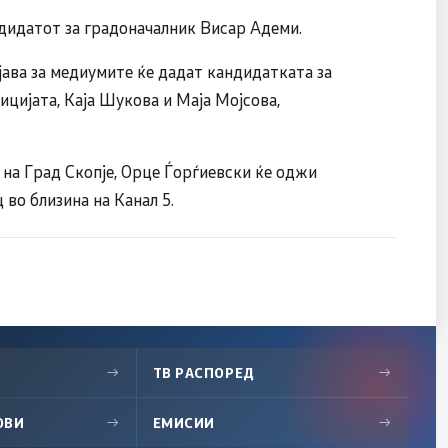
дидатот за градоначалник Висар Адеми.
ава за медиумите ќе дадат кандидатката за
цијата, Каја Шукова и Маја Мојсова,
а Град Скопје, Орце Ѓорѓиевски ќе оджи
во близина на Канал 5.
→
ТВ РАСПОРЕД
→
ОВИ
→
ЕМИСИИ
→