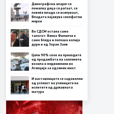
Демографски аларм-се
помалку деца се раѓаат, се
повеќе млади се иселуваат,
Владата најавува сеопфатни
мерки
Во СДСМ остана само
талогот: Венко Филипче е
само бледа и полоша копија
дури и од Зоран Заев
Цели 90% скок на приходите
од продажбата на запленети
возила и недвижнини во
Агенција за одземен имот
И наставниците се задоволни
од успехот на учениците на
испитите од државната
матура