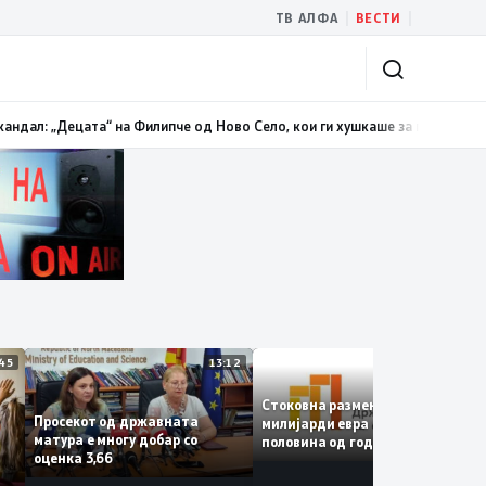
|
|
ТВ АЛФА
ВЕСТИ
должи трендот на намалување и во јули изнесува 2,3 проценти
13:00
Ман
13:45
13:12
12:
Стоковна размена од 10,5
Просекот од државната
милијарди евра во првата
матура е многу добар со
половина од годината –
е
оценка 3,66
Македонија го зголемува
е
извозот