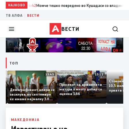
НАЈНОВО
14:42
Момче тешко повредено во Кушадаси со владиниот авион
|
ТВ АЛФА
ВЕСТИ
ВЕСТИ
ТОП
14:12
13:45
13:12
Стоковн
Просекот од државната
10,5 ми
ата
матура е многу добар со
Демографскиот аларм се
првата 
ката
оценка 3,66
засилува, во септември
годинат
ланка
ќе имаме најмалку 3.000
го згол
ктот
првачиња помалку
 слепа
МАКЕДОНИЈА
Известување на