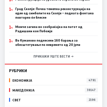
Ч
1
Град Скопје: Почна темелна реконструкција на
Ч
еден од симболите на Скопје – подната фонтана
повторно ќе блесне
1
Момче загина во сообраќајка на патот од
Ч
Радишани кон Побожје
1
Во Куманово поднесени 160 барања за
Ч
обесштетување по невремето од 20 јули
ПРИКАЖИ УШТЕ ВЕСТИ →
РУБРИКИ
ЕКОНОМИЈА
4791
МАКЕДОНИЈА
39147
СВЕТ
2196