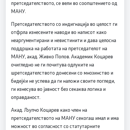
претседателството, се вели во соопштението од
МАНУ.
Претседателството со индигнација во целост ги
отфрла изнесените наводи во написот како
неаргументирани и невистинити и дава целосна
поддршка на работата на претседателот на
МАНУ, акад. Живко Попов. Академик Коцарев
очигледно не ги почитува одлуките на
шретседателството донесени со мнозинство и
бидејќи не успева да ги наложи своите погледи,
ги изнесува во јавност без секаква логика и
оправданост.
Акад. Љупчо Коцарев како член на
претседателството на МАНУ секогаш имал и има
можност во согласност со статутарните