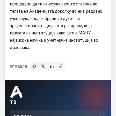
процедури да ги изнесува своите ставови во
телата на Академијата доколку во нив редовно
учествува и да ги брани во духот на
аргументираниот дијалог и расправа, која
прилега на институција како што е МАНУ –
највисока научна и уметничка институција во
државава.
СПОДЕЛИ:
ТВ