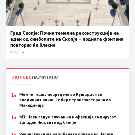
Град Скопје: Почна темелна реконструкција на
еден од симболите на Скопје – подната фонтана
повторно ќе блесне
пред 1 ч.
НАЈНОВО
НАЈЧИТАНО
1
Момче тешко повредено во Кушадаси со
Ч
владиниот авион ќе биде транспортирано во
Македонија
1
МЗ: Нови седум случаи на инфекција со вирусот
Ч
Западен Нил, сите од Скопје
1
Реконструкција на урбаната опрема во Нерези