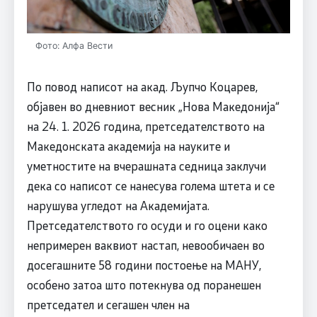
Фото: Алфа Вести
По повод написот на акад. Љупчо Коцарев,
објавен во дневниот весник „Нова Македонија“
на 24. 1. 2026 година, претседателството на
Македонската академија на науките и
уметностите на вчерашната седница заклучи
дека со написот се нанесува голема штета и се
нарушува угледот на Академијата.
Претседателството го осуди и го оцени како
непримерен ваквиот настап, невообичаен во
досегашните 58 години постоење на МАНУ,
особено затоа што потекнува од поранешен
претседател и сегашен член на