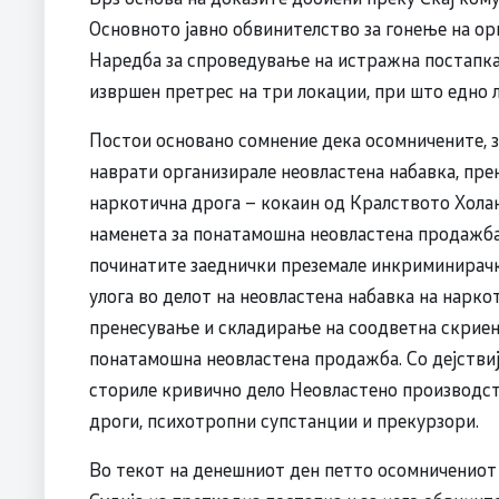
Основното јавно обвинителство за гонење на ор
Наредба за спроведување на истражна постапка 
извршен претрес на три локации, при што едно 
Постои основано сомнение дека осомничените, за
наврати организирале неовластена набавка, пр
наркотична дрога – кокаин од Кралството Хола
наменета за понатамошна неовластена продажба
починатите заеднички преземале инкриминирачки
улога во делот на неовластена набавка на нарко
пренесување и складирање на соодветна скриена
понатамошна неовластена продажба. Со дејстви
сториле кривично дело Неовластено производст
дроги, психотропни супстанции и прекурзори.
Во текот на денешниот ден петто осомничениот 