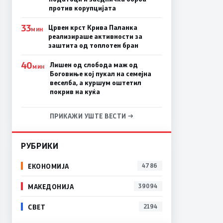
против корупцијата
33
Црвен крст Крива Паланка
МИН
реализираше активности за
заштита од топлотен бран
40
Лишен од слобода маж од
МИН
Боговиње кој пукал на семејна
веселба, а куршум оштетил
покрив на куќа
ПРИКАЖИ УШТЕ ВЕСТИ →
РУБРИКИ
ЕКОНОМИЈА
4786
МАКЕДОНИЈА
39094
СВЕТ
2194