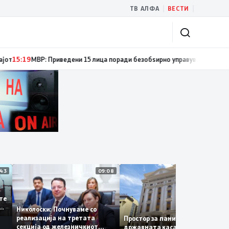
|
|
ТВ АЛФА
ВЕСТИ
сти за спречување пожари и имотни деликти, како и за безбедно учество
11:43
09:08
14:
 се
а сите
 за
Николоски: Почнуваме со
а
реализација на третата
Простор за паника нема –
секција од железничкиот
државната каса се полни со