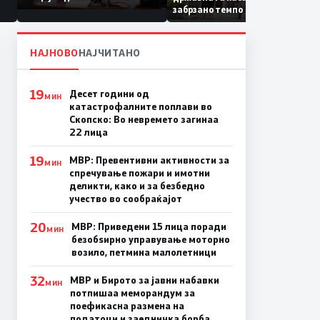
Коридор 8, Македонија
забрзано темпо
станува раскрсница на
Балканот
НАЈНОВО
НАЈЧИТАНО
19
Десет години од
МИН
катастрофалните поплави во
Скопско: Во невремето загинаа
22 лица
19
МВР: Превентивни активности за
МИН
спречување пожари и имотни
деликти, како и за безбедно
учество во сообраќајот
20
МВР: Приведени 15 лица поради
МИН
безобѕирно управување моторно
возило, петмина малолетници
32
МВР и Бирото за јавни набавки
МИН
потпишаа меморандум за
поефикасна размена на
податоци и заедничка борба