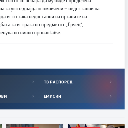
елството ќе побара да му биде определена
а за уште двајца осомничени – недостапни на
јца исто така недостапни на органите на
бата за истрага во предметот „Грчец“,
менува по нивно пронаоѓање.
→
ТВ РАСПОРЕД
→
ОВИ
→
ЕМИСИИ
→