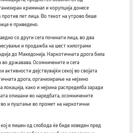
ганизиран криминал и корупција донесе
против пет лица. Во текот на утрово беше
лице е приведено.
едно со други сега починати лица, во два
енесување и продажба на шест килограми
ндија до Македонија. Наркотичната дрога била
 во државава. Осомничените и сега
 активности дејствувајќи секој во својата
тичната дрога, организирање на нејзино
 локација, како и нејзина распределба заради
јата опишани во наредбата, осомничените
во и пуштање во промет на наркотични
кој е лишен од слобода ќе биде изведен пред