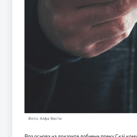
Фото: Алфа Вести
Врз основа на доказите добиени преку Скај ком