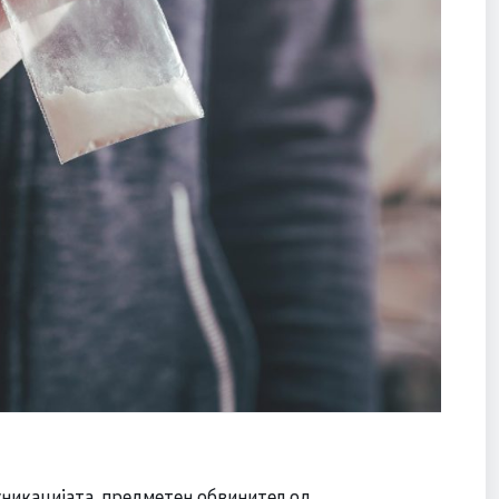
уникацијата, предметен обвинител од