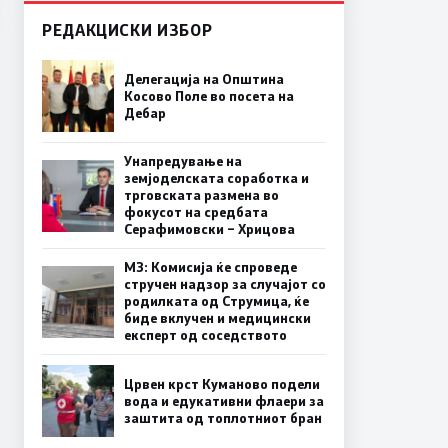
РЕДАКЦИСКИ ИЗБОР
Делегација на Општина
Косово Поле во посета на
Дебар
Унапредување на
земјоделската соработка и
трговската размена во
фокусот на средбата
Серафимовски – Хрицова
МЗ: Комисија ќе спроведе
стручен надзор за случајот со
родилката од Струмица, ќе
биде вклучен и медицински
експерт од соседството
Црвен крст Куманово подели
вода и едукативни флаери за
заштита од топлотниот бран