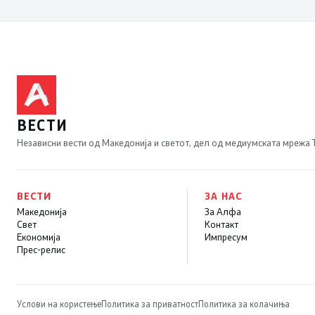
во сообраќајот
ВЕСТИ
Независни вести од Македонија и светот, дел од медиумската мрежа
ВЕСТИ
ЗА НАС
Македонија
За Алфа
Свет
Контакт
Економија
Импресум
Прес-релис
Услови на користење
Политика за приватност
Политика за колачиња