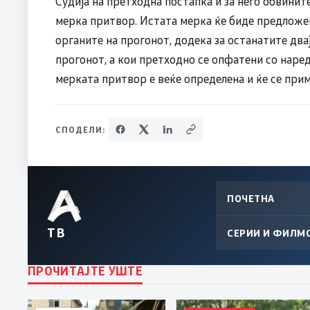
Судија на претходна постапка и за него обвинит
мерка притвор. Истата мерка ќе биде предложен
органите на прогонот, додека за останатите два
прогонот, а кои претходно се опфатени со наред
мерката притвор е веќе определена и ќе се при
СПОДЕЛИ:
ПОЧЕТНА
ТВ
СЕРИИ И ФИЛМ
ПРОЧИТАЈТЕ УШТЕ