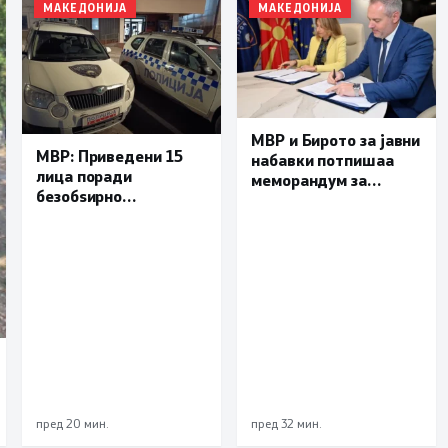
МАКЕДОНИЈА
МАКЕДОНИЈА
МВР и Бирото за јавни
МВР: Приведени 15
набавки потпишаа
лица поради
меморандум за
безобѕирно
поефикасна размена
управување моторно
на податоци и
возило, петмина
заедничка борба
малолетници
против корупцијата
пред 20 мин.
пред 32 мин.