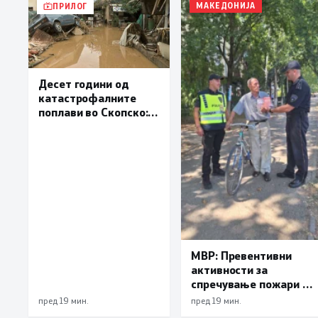
МАКЕДОНИЈА
ПРИЛОГ
Десет години од
катастрофалните
поплави во Скопско:
Во невремето загинаа
22 лица
МВР: Превентивни
активности за
спречување пожари и
имотни деликти, како
пред 19 мин.
пред 19 мин.
и за безбедно учество