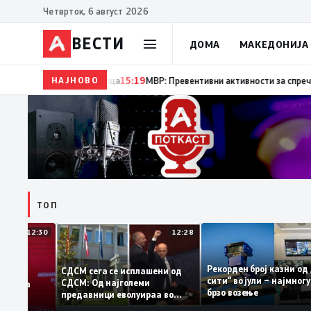
Четврток, 6 август 2026
ВЕСТИ
ДОМА
МАКЕДОНИЈА
НАЈНОВО
15:20
Десет години од катастрофалните поплави во
ТОП
12:30
12:28
Рекорден број казни
СДСМ сега се исплашени од
сити“ во јули – најм
СДСМ: Од најголеми
атоците на
брзо возење
предавници еволуираа во
мантираат
најголеми патриоти