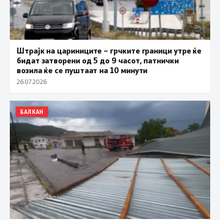
Штрајк на цариниците – грчките граници утре ќе
бидат затворени од 5 до 9 часот, патнички
возила ќе се пуштаат на 10 минути
26.07.2026
БАЛКАН