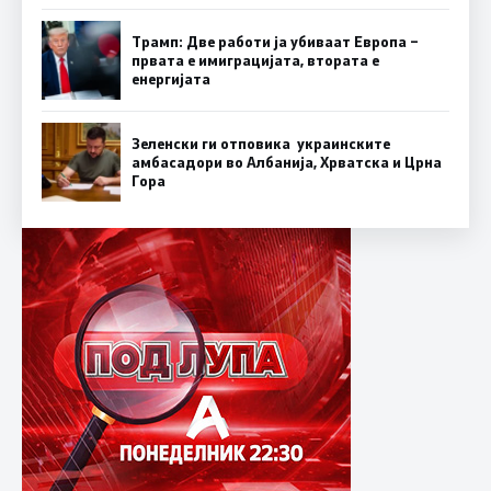
Трамп: Две работи ја убиваат Европа –
првата е имиграцијата, втората е
енергијата
Зеленски ги отповика украинските
амбасадори во Албанија, Хрватска и Црна
Гора