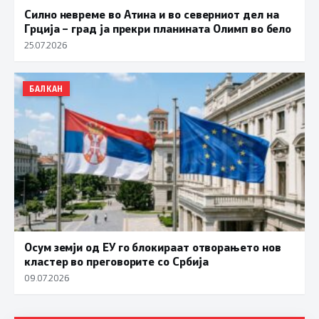
Силно невреме во Атина и во северниот дел на
Грција – град ја прекри планината Олимп во бело
25.07.2026
БАЛКАН
Осум земји од ЕУ го блокираат отворањето нов
кластер во преговорите со Србија
09.07.2026