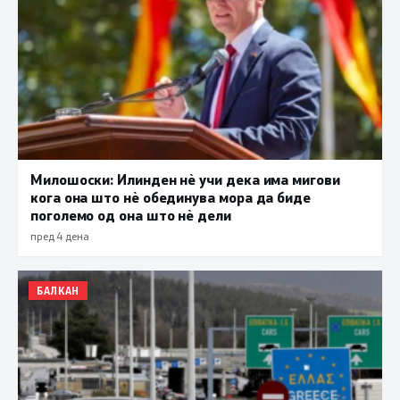
Милошоски: Илинден нè учи дека има мигови
кога она што нè обединува мора да биде
поголемо од она што нè дели
пред 4 дена
БАЛКАН