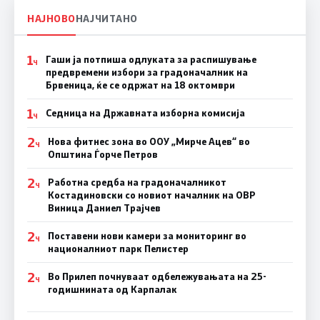
НАЈНОВО
НАЈЧИТАНО
1
Гаши ја потпиша одлуката за распишување
Ч
предвремени избори за градоначалник на
Брвеница, ќе се одржат на 18 октомври
1
Седница на Државната изборна комисија
Ч
2
Нова фитнес зона во ООУ „Мирче Ацев“ во
Ч
Општина Ѓорче Петров
2
Работна средба на градоначалникот
Ч
Костадиновски со новиот началник на ОВР
Виница Даниел Трајчев
2
Поставени нови камери за мониторинг во
Ч
националниот парк Пелистер
2
Во Прилеп почнуваат одбележувањата на 25-
Ч
годишнината од Карпалак