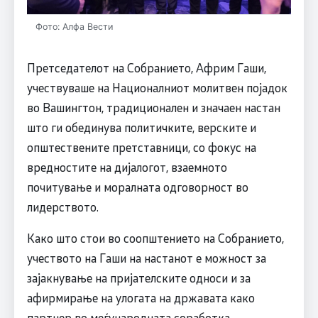
Фото: Алфа Вести
Претседателот на Собранието, Африм Гаши,
учествуваше на Националниот молитвен појадок
во Вашингтон, традиционален и значаен настан
што ги обединува политичките, верските и
општествените претставници, со фокус на
вредностите на дијалогот, взаемното
почитување и моралната одговорност во
лидерството.
Како што стои во соопштението на Собранието,
учеството на Гаши на настанот е можност за
зајакнување на пријателските односи и за
афирмирање на улогата на државата како
партнер во меѓународната соработка.