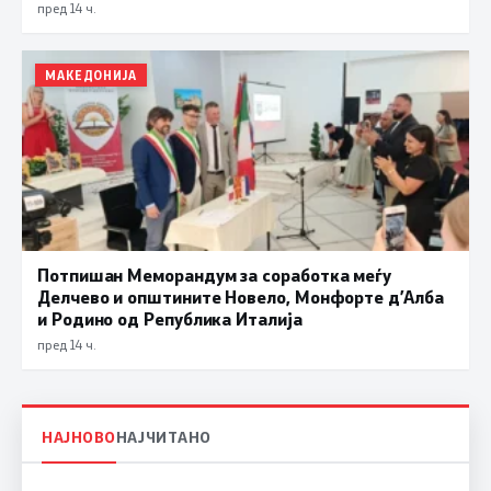
пред 14 ч.
МАКЕДОНИЈА
Потпишан Меморандум за соработка меѓу
Делчево и општините Новело, Монфорте д’Алба
и Родино од Република Италија
пред 14 ч.
НАЈНОВО
НАЈЧИТАНО