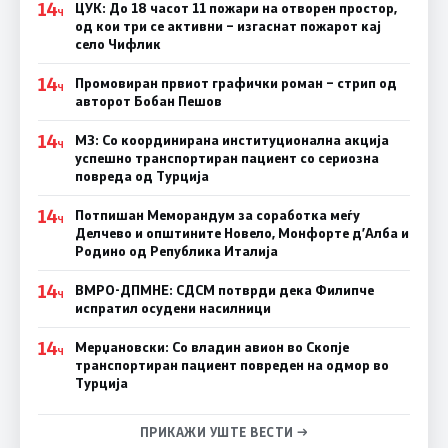
14
ЦУК: До 18 часот 11 пожари на отворен простор,
Ч
од кои три се активни – изгаснат пожарот кај
село Чифлик
14
Промовиран првиот графички роман – стрип од
Ч
авторот Бобан Пешов
14
МЗ: Со координирана институционална акција
Ч
успешно транспортиран пациент со сериозна
повреда од Турција
14
Потпишан Меморандум за соработка меѓу
Ч
Делчево и општините Новело, Монфорте д’Алба и
Родино од Република Италија
14
ВМРО-ДПМНЕ: СДСM потврди дека Филипче
Ч
испратил осудени насилници
14
Мерџановски: Со владин авион во Скопје
Ч
транспортиран пациент повреден на одмор во
Турција
ПРИКАЖИ УШТЕ ВЕСТИ →