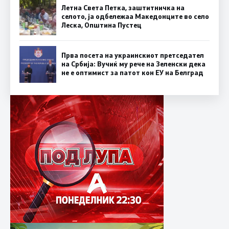
Летна Света Петка, заштитничка на
селото, ја одбележаа Македонците во село
Леска, Општина Пустец
Прва посета на украинскиот претседател
на Србија: Вучиќ му рече на Зеленски дека
не е оптимист за патот кон ЕУ на Белград