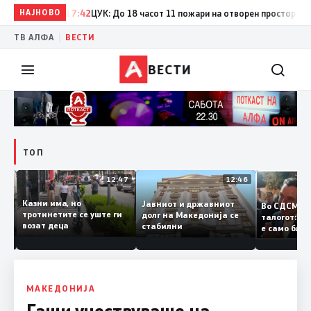
НАЈНОВО
17:42
ЦУК: До 18 часот 11 пожари на отворен простор, од кои
|
ТВ АЛФА
ВЕСТИ
ВЕСТИ
ТОП
12:50
12:47
12:46
Казни има, но
Јавниот и државниот
Во СДСМ
ии и
тротинетите се уште ги
долг на Македонија се
талогот:
возат деца
стабилни
е само б
ето
копија д
Заев
МАКЕДОНИЈА
Гаши учествуваше на