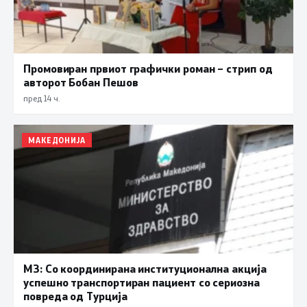
Промовиран првиот графички роман – стрип од
авторот Бобан Пешов
пред 14 ч.
МАКЕДОНИЈА
МЗ: Со координирана институционална акција
успешно транспортиран пациент со сериозна
повреда од Турција