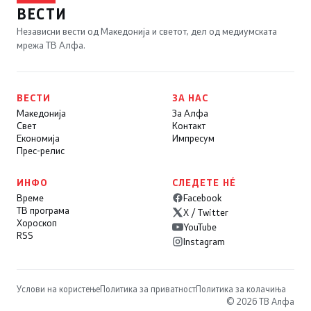
ВЕСТИ
Независни вести од Македонија и светот, дел од медиумската
мрежа ТВ Алфа.
ВЕСТИ
ЗА НАС
Македонија
За Алфа
Свет
Контакт
Економија
Импресум
Прес-релис
ИНФО
СЛЕДЕТЕ НÉ
Време
Facebook
ТВ програма
X / Twitter
Хороскоп
YouTube
RSS
Instagram
Услови на користење
Политика за приватност
Политика за колачиња
© 2026 ТВ Алфа