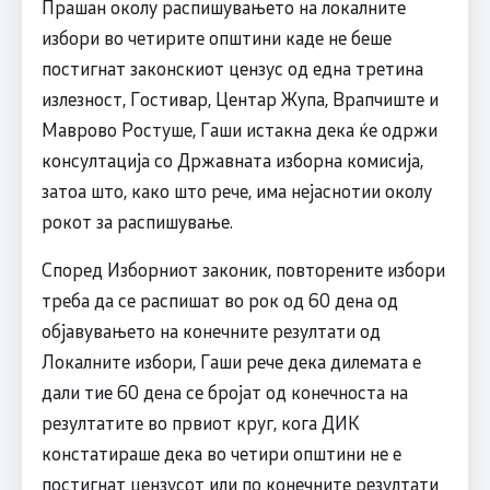
Прашан околу распишувањето на локалните
избори во четирите општини каде не беше
постигнат законскиот цензус од една третина
излезност, Гостивар, Центар Жупа, Врапчиште и
Маврово Ростуше, Гаши истакна дека ќе одржи
консултација со Државната изборна комисија,
затоа што, како што рече, има нејаснотии околу
рокот за распишување.
Според Изборниот законик, повторените избори
треба да се распишат во рок од 60 дена од
објавувањето на конечните резултати од
Локалните избори, Гаши рече дека дилемата е
дали тие 60 дена се бројат од конечноста на
резултатите во првиот круг, кога ДИК
констатираше дека во четири општини не е
постигнат цензусот или по конечните резултати