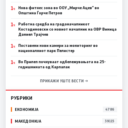
1
Нова фитнес зона во ООУ „Мирче Ацев“ во
Ч
Општина Ѓорче Петров
1
Работна средба на градоначалникот
Ч
Костадиновски со новиот началник на ОВР Виница
Даниел Трајчев
1
Поставени нови камери за мониторинг во
Ч
националниот парк Пелистер
1
Во Прилеп почнуваат одбележувањата на 25-
Ч
годишнината од Карпалак
ПРИКАЖИ УШТЕ ВЕСТИ →
РУБРИКИ
ЕКОНОМИЈА
4786
МАКЕДОНИЈА
39115