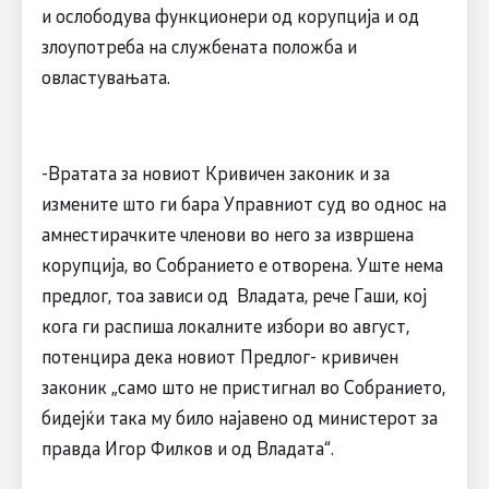
и ослободува функционери од корупција и од
злоупотреба на службената положба и
овластувањата.
-Вратата за новиот Кривичен законик и за
измените што ги бара Управниот суд во однос на
амнестирачките членови во него за извршена
корупција, во Собранието е отворена. Уште нема
предлог, тоа зависи од Владата, рече Гаши, кој
кога ги распиша локалните избори во август,
потенцира дека новиот Предлог- кривичен
законик „само што не пристигнал во Собранието,
бидејќи така му било најавено од министерот за
правда Игор Филков и од Владата“.