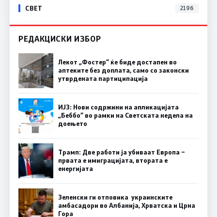
СВЕТ
2196
РЕДАКЦИСКИ ИЗБОР
Лекот „Фостер“ ќе биде достапен во
аптеките без доплата, само со законски
утврдената партиципација
ИЈЗ: Нови содржини на апликацијата
„Беббо“ во рамки на Светската недела на
доењето
Трамп: Две работи ја убиваат Европа –
првата е имиграцијата, втората е
енергијата
Зеленски ги отповика украинските
амбасадори во Албанија, Хрватска и Црна
Гора