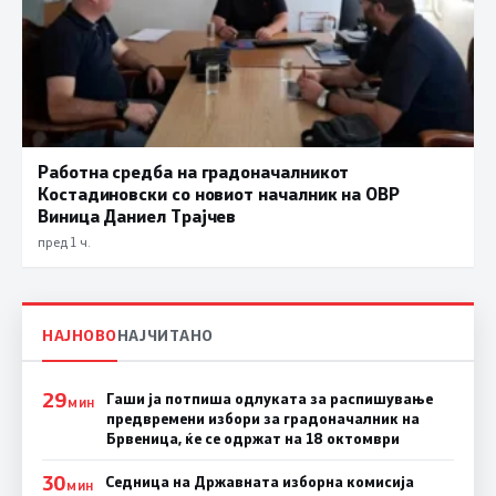
Работна средба на градоначалникот
Костадиновски со новиот началник на ОВР
Виница Даниел Трајчев
пред 1 ч.
НАЈНОВО
НАЈЧИТАНО
29
Гаши ја потпиша одлуката за распишување
МИН
предвремени избори за градоначалник на
Брвеница, ќе се одржат на 18 октомври
30
Седница на Државната изборна комисија
МИН