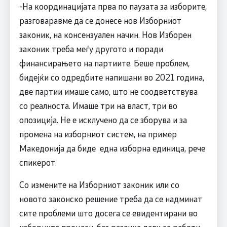
-На координацијата прва по паузата за изборите,
разговаравме да се донесе нов Изборниот
законик, на консензуален начин. Нов Изборен
законик треба меѓу другото и поради
финансирањето на партиите. Беше проблем,
бидејќи со одредбите напишани во 2021 година,
две партии имаше само, што не соодветствува
со реалноста. Имаше три на власт, три во
опозиција. Не е исклучено да се зборува и за
промена на изборниот систем, на пример
Македонија да биде една изборна единица, рече
спикерот.
Со измените на Изборниот законик или со
новото законско решение треба да се надминат
сите проблеми што досега се евидентирани во
изборните процеси, без разлика дали се работи