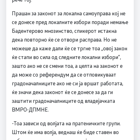
Прашан за законот за локална самоуправа кој не
се донесе пред локалните избори поради немање
Бадентерово мнозинство, спикерот истакна
дека повторно ќе се отвори расправа. Но не
можеше да каже дали ќе се тргне тоа „овој закон
ќе стапи во сила од следните локални избори”,
зашто ако не се смени тоа, а целта на законот е
да може со референдум да се отповикуваат
градоначалниците ако не си ја вршат работата,
ќе значи дека законот ќе се донесе за да ги
заштити градоначалниците од владејачката
ВМРО-ДПМНЕ.
-Тоа зависи од волјата на пратеничките групи.
Штом ќе има волја, веднаш ќе биде ставен во