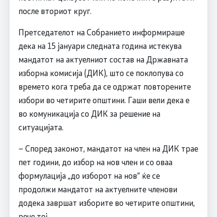
после вториот круг.
Претседателот на Собранието информираше
дека на 15 јануари следната година истекува
мандатот на актуелниот состав на Државната
изборна комисија (ДИК), што се поклопува со
времето кога треба да се одржат повторените
избори во четирите општини. Гаши вели дека е
во комуникација со ДИК за решение на
ситуацијата.
– Според законот, мандатот на член на ДИК трае
пет години, до избор на нов член и со оваа
формулација „до изборот на нов“ ќе се
продолжи мандатот на актуелните членови
додека завршат изборите во четирите општини,
рече тој.