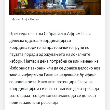
Фото: Алфа Вести
Претседателот на Собранието Африм Гаши
денеска одржал координација со
координаторите на пратеничките групи по
паузата поради одржувањето на локалните
избори. Нагласи дека потребни се или измени на
Изборниот законик или да се донесе целосно нов
закон, информира Гаши на неделниот брифинг
со новинарите. Како што потенцира Гаши, на
координацијата сите се согласиле дека треба да
разговараат со цел консензуално да се донесат
новите законски решенија.