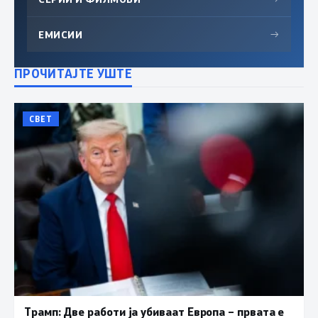
ЕМИСИИ
→
ПРОЧИТАЈТЕ УШТЕ
СВЕТ
Трамп: Две работи ја убиваат Европа – првата е