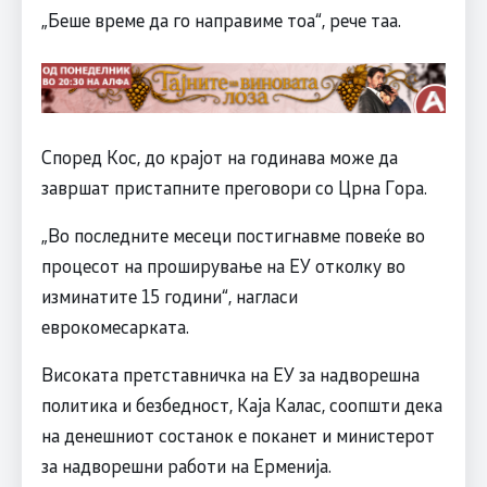
„Беше време да го направиме тоа“, рече таа.
Според Кос, до крајот на годинава може да
завршат пристапните преговори со Црна Гора.
„Во последните месеци постигнавме повеќе во
процесот на проширување на ЕУ отколку во
изминатите 15 години“, нагласи
еврокомесарката.
Високата претставничка на ЕУ за надворешна
политика и безбедност, Каја Калас, соопшти дека
на денешниот состанок е поканет и министерот
за надворешни работи на Ерменија.