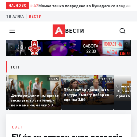
НАЈНОВО
14:42
Момче тешко повредено во Кушадаси со владиниот авио
|
ТВ АЛФА
ВЕСТИ
ВЕСТИ
ТОП
14:12
13:45
13:12
Стоковн
Просекот од државната
10,5 ми
та
матура е многу добар со
Демографскиот аларм се
првата 
ката
оценка 3,66
засилува, во септември
годинат
ланка
ќе имаме најмалку 3.000
го зголе
ктот
првачиња помалку
 слепа
СВЕТ
ЕУ ќе ги отвори сите поглавја