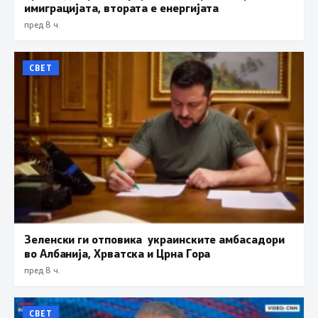
имиграцијата, втората е енергијата
пред 8 ч.
СВЕТ
Зеленски ги отповика украинските амбасадори
во Албанија, Хрватска и Црна Гора
пред 8 ч.
СВЕТ