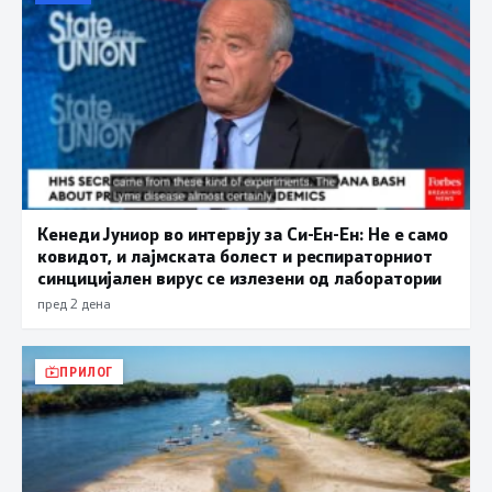
Кенеди Јуниор во интервју за Си-Ен-Ен: Не е само
ковидот, и лајмската болест и респираторниот
синцицијален вирус се излезени од лаборатории
пред 2 дена
ПРИЛОГ