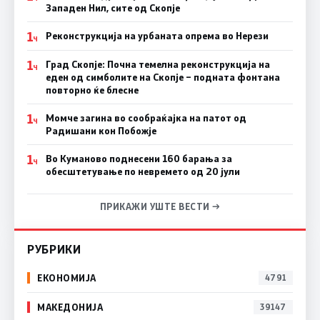
Западен Нил, сите од Скопје
1
Реконструкција на урбаната опрема во Нерези
Ч
1
Град Скопје: Почна темелна реконструкција на
Ч
еден од симболите на Скопје – подната фонтана
повторно ќе блесне
1
Момче загина во сообраќајка на патот од
Ч
Радишани кон Побожје
1
Во Куманово поднесени 160 барања за
Ч
обесштетување по невремето од 20 јули
ПРИКАЖИ УШТЕ ВЕСТИ →
РУБРИКИ
ЕКОНОМИЈА
4791
МАКЕДОНИЈА
39147