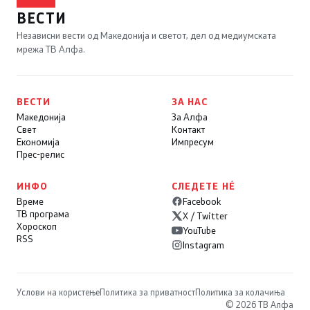
ВЕСТИ
Независни вести од Македонија и светот, дел од медиумската
мрежа ТВ Алфа.
ВЕСТИ
ЗА НАС
Македонија
За Алфа
Свет
Контакт
Економија
Импресум
Прес-релис
ИНФО
СЛЕДЕТЕ НÉ
Време
Facebook
ТВ програма
X / Twitter
Хороскоп
YouTube
RSS
Instagram
Услови на користење
Политика за приватност
Политика за колачиња
© 2026 ТВ Алфа