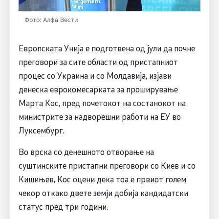
Фото: Алфа Вести
Европската Унија е подготвена од јули да почне
преговори за сите области од пристапниот
процес со Украина и со Молдавија, изјави
денеска еврокомесарката за проширување
Марта Кос, пред почетокот на состанокот на
министрите за надворешни работи на ЕУ во
Луксембург.
Во врска со денешното отворање на
суштинските пристапни преговори со Киев и со
Кишињев, Кос оцени дека тоа е првиот голем
чекор откако двете земји добија кандидатски
статус пред три години.