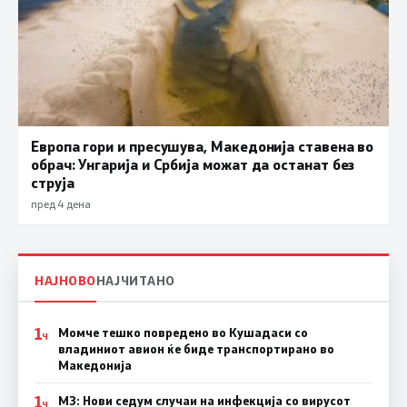
Европа гори и пресушува, Македонија ставена во
обрач: Унгарија и Србија можат да останат без
струја
пред 4 дена
НАЈНОВО
НАЈЧИТАНО
1
Момче тешко повредено во Кушадаси со
Ч
владиниот авион ќе биде транспортирано во
Македонија
1
МЗ: Нови седум случаи на инфекција со вирусот
Ч