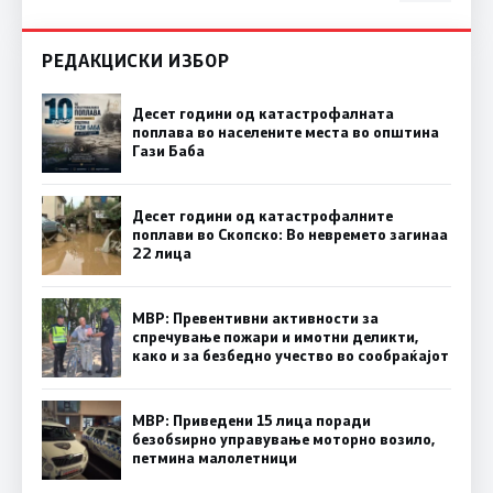
РЕДАКЦИСКИ ИЗБОР
Десет години од катастрофалната
поплава во населените места во општина
Гази Баба
Десет години од катастрофалните
поплави во Скопско: Во невремето загинаа
22 лица
МВР: Превентивни активности за
спречување пожари и имотни деликти,
како и за безбедно учество во сообраќајот
МВР: Приведени 15 лица поради
безобѕирно управување моторно возило,
петмина малолетници