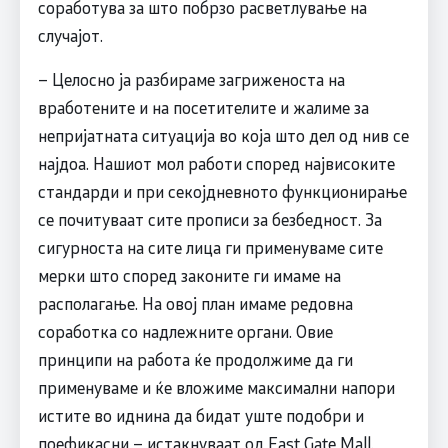
соработува за што побрзо расветлување на
случајот.
– Целосно ја разбираме загриженоста на
вработените и на посетителите и жалиме за
непријатната ситуација во која што дел од нив се
најдоа. Нашиот мол работи според највисоките
стандарди и при секојдневното функционирање
се почитуваат сите прописи за безбедност. За
сигурноста на сите лица ги применуваме сите
мерки што според законите ги имаме на
располагање. На овој план имаме редовна
соработка со надлежните органи. Овие
принципи на работа ќе продолжиме да ги
применуваме и ќе вложиме максимални напори
истите во иднина да бидат уште подобри и
поефикасни – истакнуваат од East Gate Mall.