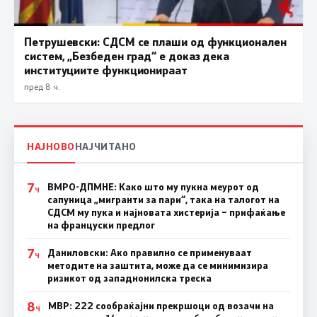
Петрушевски: СДСМ се плаши од функционален
систем, „Безбеден град“ е доказ дека
институциите функционираат
пред 8 ч.
НАЈНОВО
НАЈЧИТАНО
7
ВМРО-ДПМНЕ: Како што му пукна меурот од
Ч
сапуница „мигранти за пари“, така на талогот на
СДСМ му пука и најновата хистерија – прифаќање
на француски предлог
7
Даниловски: Ако правилно се применуваат
Ч
методите на заштита, може да се минимизира
ризикот од западнонилска треска
8
МВР: 222 сообраќајни прекршоци од возачи на
Ч