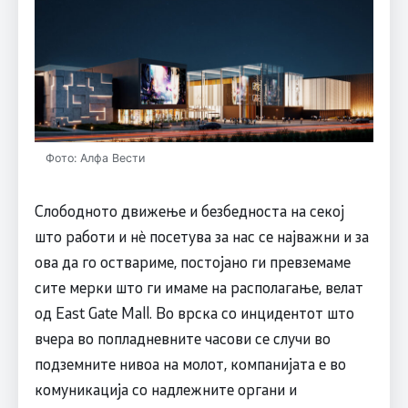
Фото: Алфа Вести
Слободното движење и безбедноста на секој
што работи и нè посетува за нас се најважни и за
ова да го оствариме, постојано ги превземаме
сите мерки што ги имаме на располагање, велат
од East Gate Mall. Во врска со инцидентот што
вчера во попладневните часови се случи во
подземните нивоа на молот, компанијата е во
комуникација со надлежните органи и