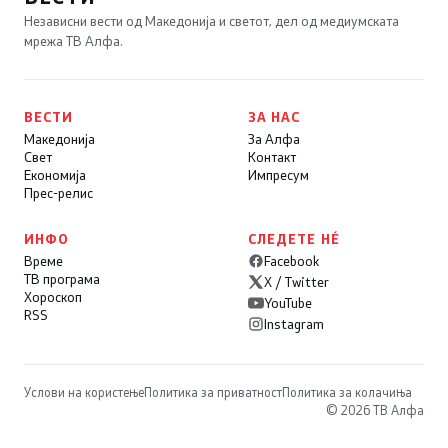
Независни вести од Македонија и светот, дел од медиумската
мрежа ТВ Алфа.
ВЕСТИ
ЗА НАС
Македонија
За Алфа
Свет
Контакт
Економија
Импресум
Прес-релис
ИНФО
СЛЕДЕТЕ НÉ
Време
Facebook
ТВ програма
X / Twitter
Хороскоп
YouTube
RSS
Instagram
Услови на користење
Политика за приватност
Политика за колачиња
© 2026 ТВ Алфа