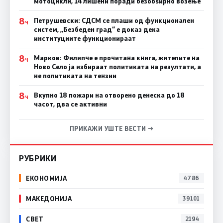
мотоцикли, 14 лишени поради безобѕирно возење
8
Петрушевски: СДСМ се плаши од функционален
Ч
систем, „Безбеден град“ е доказ дека
институциите функционираат
8
Марков: Филипче е прочитана книга, жителите на
Ч
Ново Село ја избираат политиката на резултати, а
не политиката на тензии
8
Вкупно 18 пожари на отворено денеска до 18
Ч
часот, два се активни
ПРИКАЖИ УШТЕ ВЕСТИ →
РУБРИКИ
ЕКОНОМИЈА
4786
МАКЕДОНИЈА
39101
СВЕТ
2194