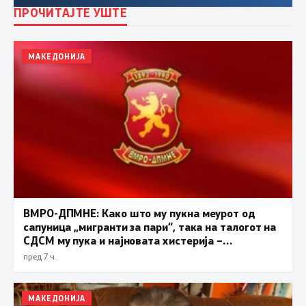
ПРОЧИТАЈТЕ УШТЕ
МАКЕДОНИЈА
ВМРО-ДПМНЕ: Како што му пукна меурот од
сапуница „мигранти за пари“, така на талогот на
СДСМ му пука и најновата хистерија –
прифаќање на француски предлог
пред 7 ч.
МАКЕДОНИЈА