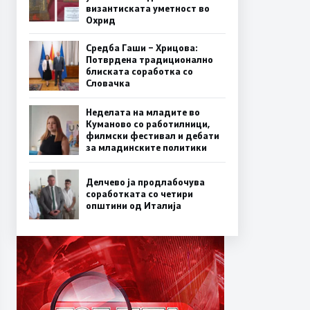
византиската уметност во
Охрид
Средба Гаши – Хрицова:
Потврдена традиционално
блиската соработка со
Словачка
Неделата на младите во
Куманово со работилници,
филмски фестивал и дебати
за младинските политики
Делчево ја продлабочува
соработката со четири
општини од Италија