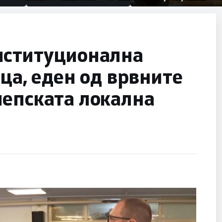
првачиња помалку
половина тунел во слепа
улица, сега имаме целина
нституционална
ица, еден од врвните
лепската локална