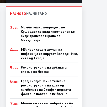
НАЈНОВО
НАЈЧИТАНО
3
Момче тешко повредено во
МИН
Кушадаси со владиниот авион ќе
биде транспортирано во
Македонија
4
МЗ: Нови седум случаи на
МИН
инфекција со вирусот Западен Нил,
сите од Скопје
5
Реконструкција на урбаната
МИН
опрема во Нерези
6
Град Скопје: Почна темелна
МИН
реконструкција на еден од
симболите на Скопје – подната
фонтана повторно ќе блесне
7
Момче загина во сообраќајка на
МИН