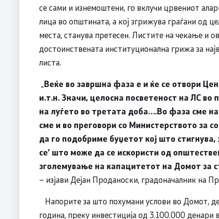
се сами и изнемоштени, го вклучи црвениот ала
лица во општината, а кој згрижува граѓани од це
места, станува претесен. Листите на чекање и ов
достоинствената институционална грижа за најв
листа.
„
Веќе во завршна фаза е и ќе се отвори Це
и.т.н. Значи, целосна посветеност на ЛС в
на луѓето во третата доба….Во фаза сме на
сме и во преговори со Министерството за с
да го подобриме буџетот кој што стигнува
се
’
што може да се искористи од општестве
зголемување на капацитетот на Домот за ст
– изјави Дејан Проданоски, градоначалник на Пр
Напорите за што похумани услови во Домот, дел
година, преку инвестиција од 3.100.000 денари 