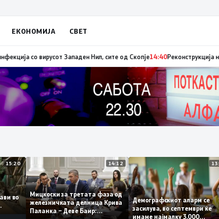
ЕКОНОМИЈА
СВЕТ
ниот авион ќе биде транспортирано во Македонија
14:41
МЗ: Нови седум
15:20
14:12
Мицкоски за третата фаза од
оплави во
Демографскиот аларм с
железничката делница Крива
ето
засилува, во септември 
Паланка – Деве Баир:
имаме најмалку 3.000
Проектот нема да заврши на