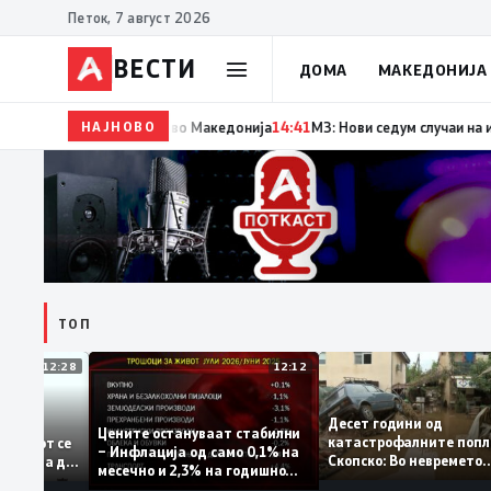
Петок, 7 август 2026
ВЕСТИ
ДОМА
МАКЕДОНИЈА
НАЈНОВО
14:42
Момче тешко повредено во Кушадаси со влади
ТОП
12:28
12:12
Десет години од
стапува –
Цените остануваат стабилни
катастрофалните п
дентитетот се
– Инфлација од само 0,1% на
Скопско: Во неврем
а која нема да
месечно и 2,3% на годишно
загинаа 22 лица
ниво