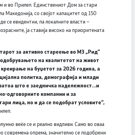
рм и во Прилеп. Единствениот Дом за стари
ла Македонија, со својот капацитет од 150
де се евидентни, па локалните власти –
озрасните, ја ставија високо на приоритената
нтарот за активно стареење во МЗ „Рид“
о подобрувањето на квалитетот на живот
 креирање на буџетот за 2026 година, а
оцијална политка, демографија и млади
, затоа што е заедничка надележност…и
но-одговорните компании и за
ари лица, но и да се подобрат условите“,
илеп.
умно веќе се и реално видливи. Само во оваа
во современа опрема, значително се подобрени