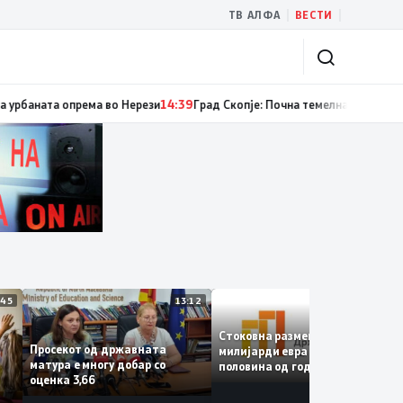
|
|
ТВ АЛФА
ВЕСТИ
 случаи на инфекција со вирусот Западен Нил, сите од Скопје
14:40
Рекон
13:45
13:12
12:
Стоковна размена од 10,5
Просекот од државната
милијарди евра во првата
матура е многу добар со
половина од годината –
е
оценка 3,66
Македонија го зголемува
ќе
извозот