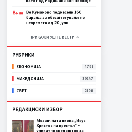
патот од Радишани кон Побожје
8
Во Куманово поднесени 160
МИН
барања за обесштетување по
невремето од 20 јули
ПРИКАЖИ УШТЕ ВЕСТИ →
РУБРИКИ
ЕКОНОМИЈА
4791
МАКЕДОНИЈА
39147
СВЕТ
2196
РЕДАКЦИСКИ ИЗБОР
Мозаичната икона „Исус
Христос на престол“ –
уникатно сведоштво за