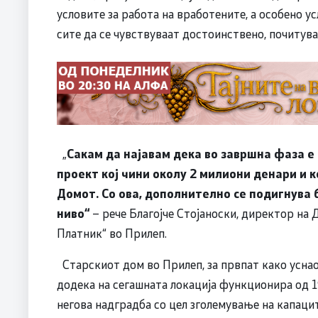
условите за работа на вработените, а особено у
сите да се чувствуваат достоинствено, почитува
„
Сакам да најавам дека во завршна фаза е
проект кој чини околу 2 милиони денари и 
Домот. Со ова, дополнително се подигнува 
ниво“
– рече Благојче Стојаноски, директор на 
Платник“ во Прилеп.
Старскиот дом во Прилеп, за првпат како уснаов
додека на сегашната локација функционира од 19
негова надградба со цел зголемување на капацит