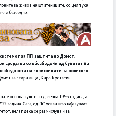
словите за живот на штитениците, со цел тука
но и безбедно.
 системот за ПП-заштита во Домот,
кои средства се обезбедени од буџетот на
безбедноста на корисниците на повисоко
Домот за стари лица „Киро Крстески –
а, е основан уште во далечна 1956 година, а
77 година. Сега, од ЛС освен што најавуваат
етот, велат дека се размислува и за