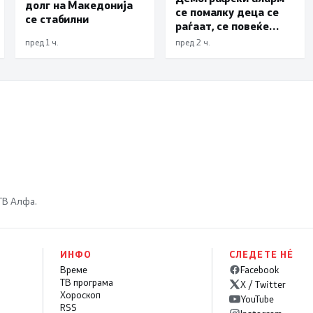
долг на Македонија
се помалку деца се
се стабилни
раѓаат, се повеќе
млади се иселуваат,
пред 1 ч.
пред 2 ч.
Владата најавува
сеопфатни мерки
 ТВ Алфа.
ИНФО
СЛЕДЕТЕ НÉ
Време
Facebook
ТВ програма
X / Twitter
Хороскоп
YouTube
RSS