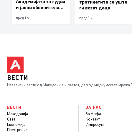
Академијата за судии
тротинетите се уште
и јавни обвинители
ги возат деца
наскоро во
пред 1 ч.
пред 1 ч.
Собранието
ВЕСТИ
Независни вести од Македонија и светот, дел од медиумската мрежа
ВЕСТИ
ЗА НАС
Македонија
За Алфа
Свет
Контакт
Економија
Импресум
Прес-релис