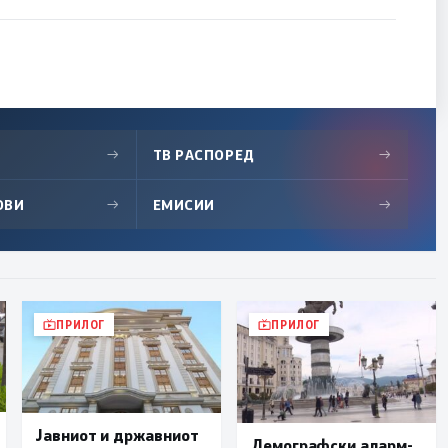
→
ТВ РАСПОРЕД
→
ОВИ
→
ЕМИСИИ
→
ПРИЛОГ
ПРИЛОГ
Јавниот и државниот
Демографски аларм-