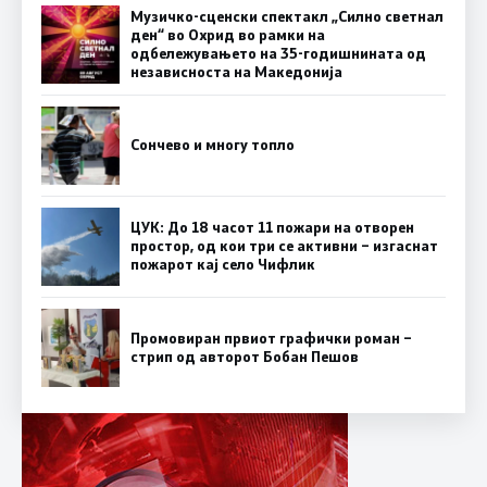
Музичко-сценски спектакл „Силно светнал
ден“ во Охрид во рамки на
одбележувањето на 35-годишнината од
независноста на Македонија
Сончево и многу топло
ЦУК: До 18 часот 11 пожари на отворен
простор, од кои три се активни – изгаснат
пожарот кај село Чифлик
Промовиран првиот графички роман –
стрип од авторот Бобан Пешов