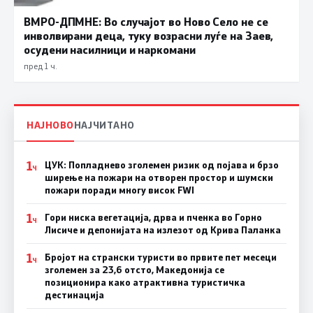
ВМРО-ДПМНЕ: Во случајот во Ново Село не се
инволвирани деца, туку возрасни луѓе на Заев,
осудени насилници и наркомани
пред 1 ч.
НАЈНОВО
НАЈЧИТАНО
1
ЦУК: Попладнево зголемен ризик од појава и брзо
Ч
ширење на пожари на отворен простор и шумски
пожари поради многу висок FWI
1
Гори ниска вегетација, дрва и пченка во Горно
Ч
Лисиче и депонијата на излезот од Крива Паланка
1
Бројот на странски туристи во првите пет месеци
Ч
зголемен за 23,6 отсто, Македонија се
позиционира како атрактивна туристичка
дестинација