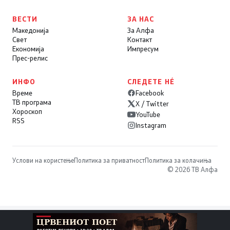
ВЕСТИ
ЗА НАС
Македонија
За Алфа
Свет
Контакт
Економија
Импресум
Прес-релис
ИНФО
СЛЕДЕТЕ НÉ
Време
Facebook
ТВ програма
X / Twitter
Хороскоп
YouTube
RSS
Instagram
Услови на користење
Политика за приватност
Политика за колачиња
© 2026 ТВ Алфа