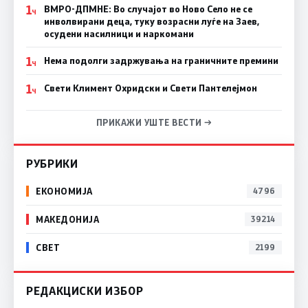
1
ВМРО-ДПМНЕ: Во случајот во Ново Село не се
Ч
инволвирани деца, туку возрасни луѓе на Заев,
осудени насилници и наркомани
1
Нема подолги задржувања на граничните премини
Ч
1
Свети Климент Охридски и Свети Пантелејмон
Ч
ПРИКАЖИ УШТЕ ВЕСТИ →
РУБРИКИ
ЕКОНОМИЈА
4796
МАКЕДОНИЈА
39214
СВЕТ
2199
РЕДАКЦИСКИ ИЗБОР