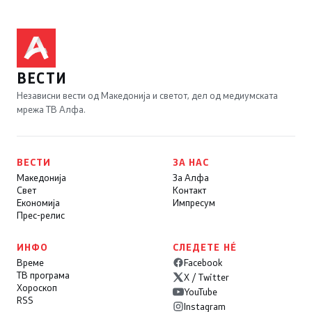
ВЕСТИ
Независни вести од Македонија и светот, дел од медиумската
мрежа ТВ Алфа.
ВЕСТИ
ЗА НАС
Македонија
За Алфа
Свет
Контакт
Економија
Импресум
Прес-релис
ИНФО
СЛЕДЕТЕ НÉ
Време
Facebook
ТВ програма
X / Twitter
Хороскоп
YouTube
RSS
Instagram