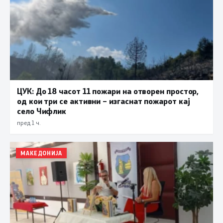
ЦУК: До 18 часот 11 пожари на отворен простор,
од кои три се активни – изгаснат пожарот кај
село Чифлик
пред 1 ч.
МАКЕДОНИЈА