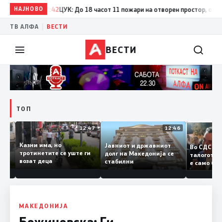
НАЈНОВО
17:42
ЦУК: До 18 часот 11 пожари на отворен простор, од кои т
|
ТВ АЛФА
ВЕСТИ
ВЕСТИ
ТОП
12:50
12:47
12:46
Казни има, но
Јавниот и државниот
Во СДС
дии и
тротинетите се уште ги
долг на Македонија се
талого
возат деца
стабилни
е само 
нието
копија 
Заев
МАКЕДОНИЈА
Божиновска: Ги