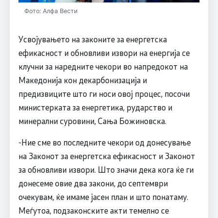
Фото: Алфа Вести
Усвојувањето на законите за енергетска
ефикасност и обновливи извори на енергија се
клучни за наредните чекори во напредокот на
Македонија кон декарбонизација и
предизвиците што ги носи овој процес, посочи
министерката за енергетика, рударство и
минерални суровини, Сања Божиновска.
-Ние сме во последните чекори од донесување
на Законот за енергетска ефикасност и Законот
за обновливи извори. Што значи дека кога ќе ги
донесеме овие два закони, до септември
очекувам, ќе имаме јасен план и што понатаму.
Меѓутоа, подзаконските акти темелно се