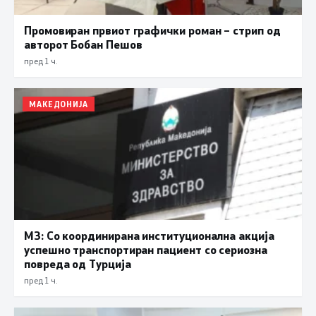
Промовиран првиот графички роман – стрип од
авторот Бобан Пешов
пред 1 ч.
МАКЕДОНИЈА
МЗ: Со координирана институционална акција
успешно транспортиран пациент со сериозна
повреда од Турција
пред 1 ч.