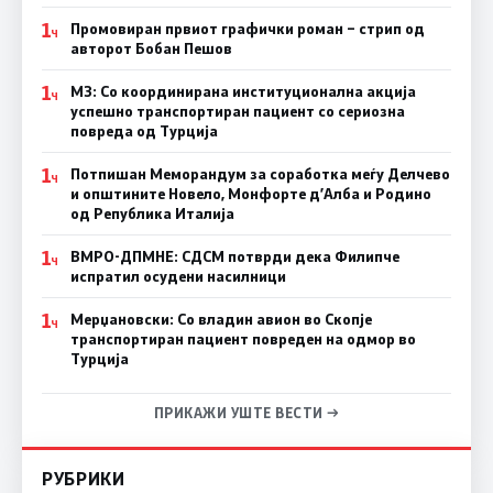
1
Промовиран првиот графички роман – стрип од
Ч
авторот Бобан Пешов
1
МЗ: Со координирана институционална акција
Ч
успешно транспортиран пациент со сериозна
повреда од Турција
1
Потпишан Меморандум за соработка меѓу Делчево
Ч
и општините Новело, Монфорте д’Алба и Родино
од Република Италија
1
ВМРО-ДПМНЕ: СДСM потврди дека Филипче
Ч
испратил осудени насилници
1
Мерџановски: Со владин авион во Скопје
Ч
транспортиран пациент повреден на одмор во
Турција
ПРИКАЖИ УШТЕ ВЕСТИ →
РУБРИКИ