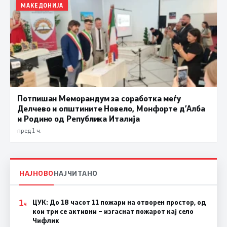
МАКЕДОНИЈА
Потпишан Меморандум за соработка меѓу
Делчево и општините Новело, Монфорте д’Алба
и Родино од Република Италија
пред 1 ч.
НАЈНОВО
НАЈЧИТАНО
1
ЦУК: До 18 часот 11 пожари на отворен простор, од
Ч
кои три се активни – изгаснат пожарот кај село
Чифлик