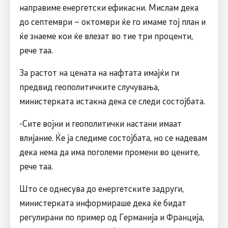
направиме енергетски ефикасни. Мислам дека
до септември – октомври ќе го имаме тој план и
ќе знаеме кои ќе влезат во тие три проценти,
рече таа.
За растот на цената на нафтата имајќи ги
предвид геополитичките случувања,
министерката истакна дека се следи состојбата.
-Сите војни и геополитички настани имаат
влијание. Ќе ја следиме состојбата, но се надевам
дека нема да има поголеми промени во цените,
рече таа.
Што се однесува до енергетските задруги,
министерката информираше дека ќе бидат
регулирани по пример од Германија и Франција,