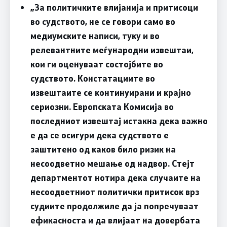
„За политичките влијанија и притисоци
во судството, не се говори само во
медиумските написи, туку и во
релевантните меѓународни извештаи,
кои ги оценуваат состојбите во
судството. Констатациите во
извештаите се континуирани и крајно
сериозни. Европската Комисија во
последниот извештај истакна дека важно
е да се осигури дека судството е
заштитено од каков било ризик на
несоодветно мешање од надвор. Стејт
департментот нотира дека случаите на
несоодветниот политички притисок врз
судиите продолжиле да ја попречуваат
ефикасноста и да влијаат на довербата