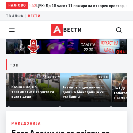
НАЈНОВО
17:42
ЦУК: До 18 часот 11 пожари на отворен простор, од кои т
|
ТВ АЛФА
ВЕСТИ
ВЕСТИ
ТОП
12:50
12:47
12:46
Казни има, но
Јавниот и државниот
Во СДС
дии и
тротинетите се уште ги
долг на Македонија се
талого
возат деца
стабилни
е само 
нието
копија 
Заев
МАКЕДОНИЈА
Беса Адеми не се појави во