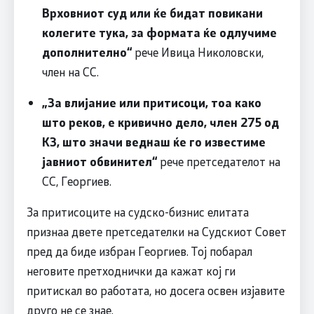
Врховниот суд или ќе бидат повикани
колегите тука, за формата ќе одлучиме
дополнително“
рече Ивица Николовски,
член на СС.
„За влијание или притисоци, тоа како
што реков, е кривично дело, член 275 од
КЗ, што значи веднаш ќе го известиме
јавниот обвинител“
рече претседателот на
СС, Георгиев.
За притисоците на судско-бизнис елитата
признаа двете претседателки на Судскиот Совет
пред да биде избран Георгиев. Тој побарал
неговите претходнички да кажат кој ги
притискал во работата, но досега освен изјавите
друго не се знае.