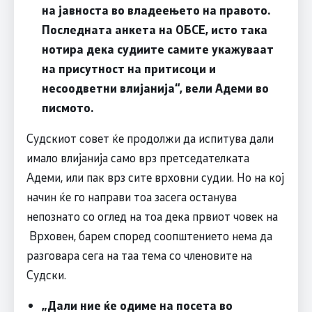
на јавноста во владеењето на правото.
Последната анкета на ОБСЕ, исто така
нотира дека судиите самите укажуваат
на присутност на притисоци и
несоодветни влијанија“, вели Адеми во
писмото.
Судскиот совет ќе продолжи да испитува дали
имало влијанија само врз претседателката
Адеми, или пак врз сите врховни судии. Но на кој
начин ќе го направи тоа засега останува
непознато со оглед на тоа дека првиот човек на
Врховен, барем според соопштението нема да
разговара сега на таа тема со членовите на
Судски.
„Дали ние ќе одиме на посета во