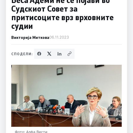
Судскиот Совет за
притисоците врз врховните
судии
Викторија Миткова
06.11.2023
СПОДЕЛИ:
Фото: Алфа Вести