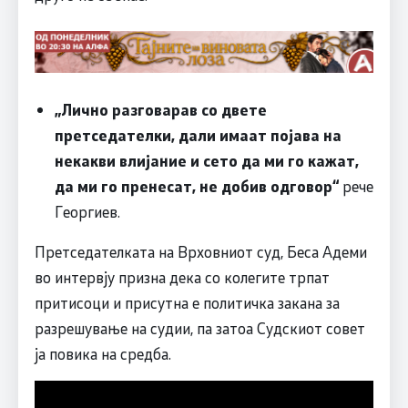
„Лично разговарав со двете
претседателки, дали имаат појава на
некакви влијание и сето да ми го кажат,
да ми го пренесат, не добив одговор“
рече
Георгиев.
Претседателката на Врховниот суд, Беса Адеми
во интервју призна дека со колегите трпат
притисоци и присутна е политичка закана за
разрешување на судии, па затоа Судскиот совет
ја повика на средба.