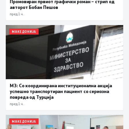
Промовиран првиот графички роман – стрип од
авторот Бобан Пешов
пред 1 ч.
МАКЕДОНИЈА
МЗ: Со координирана институционална акција
успешно транспортиран пациент со сериозна
повреда од Турција
пред 1 ч.
МАКЕДОНИЈА