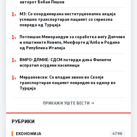
авторот Бобан Пешов
1
МЗ: Со координирана институционална акција
Ч
успешно транспортиран пациент со сериозна
повреда од Турција
1
Потпишан Меморандум за соработка меѓу Делчево
Ч
и општините Новело, Монфорте д’Алба и Родино
од Република Италија
1
ВМРО-ДПМНЕ: СДСM потврди дека Филипче
Ч
испратил осудени насилници
1
Мерџановски: Со владин авион во Скопје
Ч
транспортиран пациент повреден на одмор во
Турција
ПРИКАЖИ УШТЕ ВЕСТИ →
РУБРИКИ
ЕКОНОМИЈА
4796