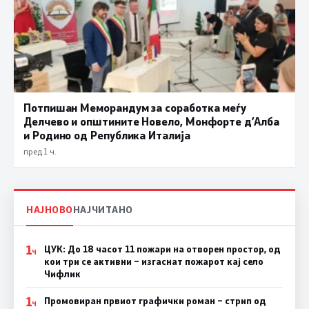
Потпишан Меморандум за соработка меѓу
Делчево и општините Новело, Монфорте д’Алба
и Родино од Република Италија
пред 1 ч.
НАЈНОВО
НАЈЧИТАНО
1
ЦУК: До 18 часот 11 пожари на отворен простор, од
Ч
кои три се активни – изгаснат пожарот кај село
Чифлик
1
Промовиран првиот графички роман – стрип од
Ч