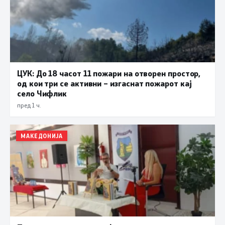
ЦУК: До 18 часот 11 пожари на отворен простор,
од кои три се активни – изгаснат пожарот кај
село Чифлик
пред 1 ч.
МАКЕДОНИЈА