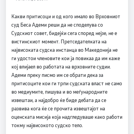
Какви притисоци и од кого имало во Врховниот
суд Беса Адеми реши да не споделува со
Судскиот совет, бидејќи сега според нејзе, не е
вистинскиот момент. Претседателката на
највисоката судска инстанца во Македонија не
ги удостои членовите кои ја повикаа да им каже
кој влијаел во работата на врховните судии.
Адеми преку писмо им се обрати дека за
притисоците кои ги трпи судската власт не само
во медиумите, пишува и во меѓународните
извештаи, а најдобро ќе биде дебата да се
развива кога ќе се прочита извештајот на
оценската мисија која надгледуваше како работи
токму највисокото судско тело.