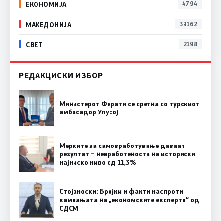
ЕКОНОМИЈА
4794
МАКЕДОНИЈА
39162
СВЕТ
2198
РЕДАКЦИСКИ ИЗБОР
Министерот Ферати се сретна со турскиот
амбасадор Улусој
Мерките за самовработување даваат
резултат – невработеноста на историски
најниско ниво од 11,3%
Стојаноски: Бројки и факти наспроти
кампањата на „економските експерти“ од
СДСM