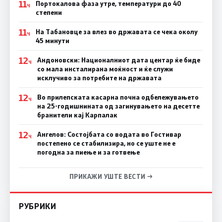
11
Портокалова фаза утре, температури до 40
Ч
степени
11
На Табановце за влез во државата се чека околу
Ч
45 минути
12
Андоновски: Националниот дата центар ќе биде
Ч
со мала инсталирана моќност и ќе служи
исклучиво за потребите на државата
12
Во прилепската касарна почна одбележувањето
Ч
на 25-годишнината од загинувањето на десетте
бранители кај Карпалак
12
Ангелов: Состојбата со водата во Гостивар
Ч
постепено се стабилизира, но се уште не е
погодна за пиење и за готвење
ПРИКАЖИ УШТЕ ВЕСТИ →
РУБРИКИ