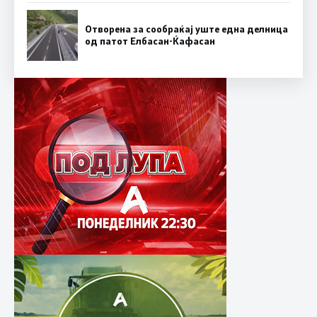
Отворена за сообраќај уште една делница
од патот Елбасан-Ќафасан