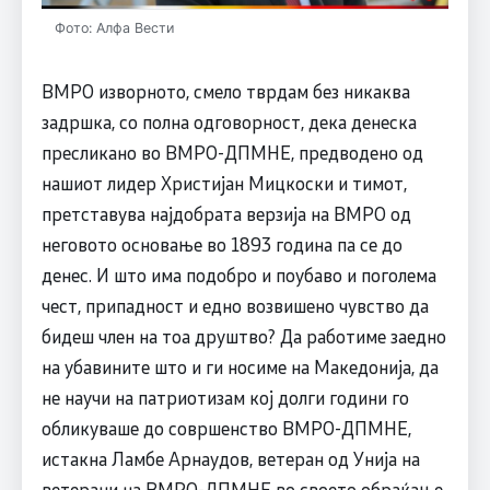
Фото: Алфа Вести
ВМРО изворното, смело тврдам без никаква
задршка, со полна одговорност, дека денеска
пресликано во ВМРО-ДПМНЕ, предводено од
нашиот лидер Христијан Мицкоски и тимот,
претставува најдобрата верзија на ВМРО од
неговото основање во 1893 година па се до
денес. И што има подобро и поубаво и поголема
чест, припадност и едно возвишено чувство да
бидеш член на тоа друштво? Да работиме заедно
на убавините што и ги носиме на Македонија, да
не научи на патриотизам кој долги години го
обликуваше до совршенство ВМРО-ДПМНЕ,
истакна Ламбе Арнаудов, ветеран од Унија на
ветерани на ВМРО-ДПМНЕ во своето обраќање