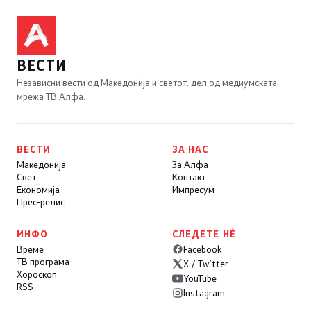
ВЕСТИ
Независни вести од Македонија и светот, дел од медиумската
мрежа ТВ Алфа.
ВЕСТИ
ЗА НАС
Македонија
За Алфа
Свет
Контакт
Економија
Импресум
Прес-релис
ИНФО
СЛЕДЕТЕ НÉ
Време
Facebook
ТВ програма
X / Twitter
Хороскоп
YouTube
RSS
Instagram