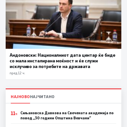
Андоновски: Националниот дата центар ќе биде
со мала инсталирана моќност и ќе служи
исклучиво за потребите на државата
пред 12 ч.
НАЈНОВО
НАЈЧИТАНО
11
Сиљановска Давкова на Свечената академија по
Ч
повод „30 години Општина Вевчани“