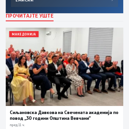
ПРОЧИТАЈТЕ УШТЕ
МАКЕДОНИЈА
Сиљановска Давкова на Свечената академија по
повод „30 години Општина Вевчани“
пред 11 ч.