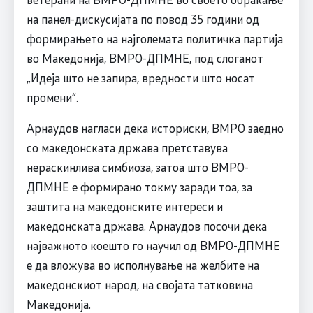
на панел-дискусијата по повод 35 години од
формирањето на најголемата политичка партија
во Македонија, ВМРО-ДПМНЕ, под слоганот
„Идеја што не запира, вредности што носат
промени“.
Арнаудов нагласи дека историски, ВМРО заедно
со македонската држава претставува
нераскинлива симбиоза, затоа што ВМРО-
ДПМНЕ е формирано токму заради тоа, за
заштита на македонските интереси и
македонската држава. Арнаудов посочи дека
најважното коешто го научил од ВМРО-ДПМНЕ
е да вложува во исполнување на желбите на
македонскиот народ, на својата татковина
Македонија.