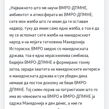
„Најважното што ме научи ВМРО-ДПМНЕ,
амбиентот и атмосферата во ВМРО-ДПМНЕ,
сите мои желби што ги имам да ги оставам
надвор, туку да имам само една желба, а тоа е да
му се исполнат сите желби на македонскиот
народ и на мојата татковина Македонија.
Историски, ВМРО заедно со македонската
држава, тоа е една нераскинлива симбиоза,
бидејќи ВМРО-ДПМНЕ е формирано токму
затоа, заради заштита на македонските интереси
и македонската држава и сум убеден дека
немаше да постои доколку не беше ВМРО-
ДПМНЕ. Тој силен порив на патриотизам што го
има во членовите на ВМРО и ВМРО-ДПМНЕ ја
одржа Македонија и ден денес, а ние ги