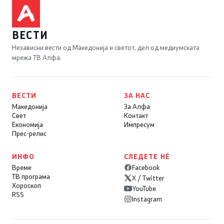
ВЕСТИ
Независни вести од Македонија и светот, дел од медиумската
мрежа ТВ Алфа.
ВЕСТИ
ЗА НАС
Македонија
За Алфа
Свет
Контакт
Економија
Импресум
Прес-релис
ИНФО
СЛЕДЕТЕ НÉ
Време
Facebook
ТВ програма
X / Twitter
Хороскоп
YouTube
RSS
Instagram