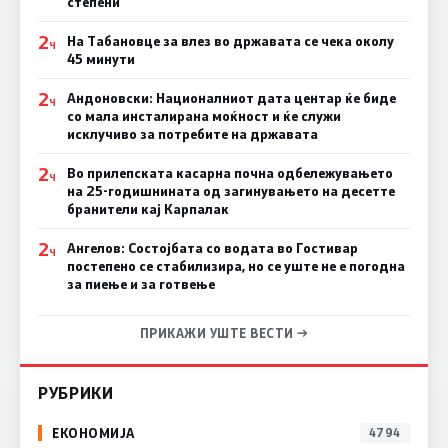
степени
2
На Табановце за влез во државата се чека околу
Ч
45 минути
2
Андоновски: Националниот дата центар ќе биде
Ч
со мала инсталирана моќност и ќе служи
исклучиво за потребите на државата
2
Во прилепската касарна почна одбележувањето
Ч
на 25-годишнината од загинувањето на десетте
бранители кај Карпалак
2
Ангелов: Состојбата со водата во Гостивар
Ч
постепено се стабилизира, но се уште не е погодна
за пиење и за готвење
ПРИКАЖИ УШТЕ ВЕСТИ →
РУБРИКИ
ЕКОНОМИЈА
4794