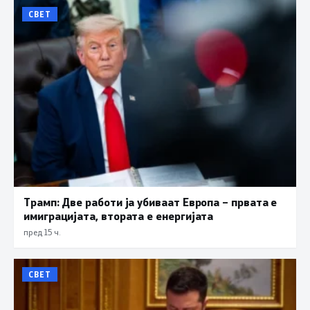
СВЕТ
Трамп: Две работи ја убиваат Европа – првата е
имиграцијата, втората е енергијата
пред 15 ч.
СВЕТ