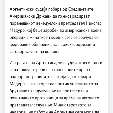
Аргентински судија побара од Соединетите
Американски Држави да го екстрадираат
поранешниот венецуелски претседател Николас
Мадуро, кој беше заробен во американска воена
операција минатиот месец и сега се соочува со
федерални обвиненија за нарко-тероризам и
заговор за увоз на кокаин.
Истрагата во Аргентина, чии судии агресивно ги
гонат злоупотребите на човековите права
надвор од границите на земјата, го товари
Мадуро за злосторства против човештвото за
бруталното задушување на протестите и
политичките противници за време на неговото
претседателствување. Министерството за
надворешни работи на Аргентина сега мора да