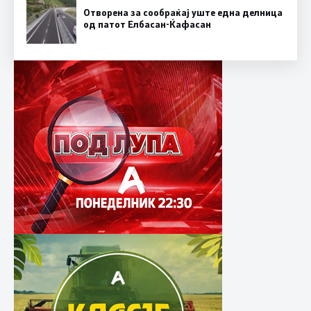
Отворена за сообраќај уште една делница
од патот Елбасан-Ќафасан