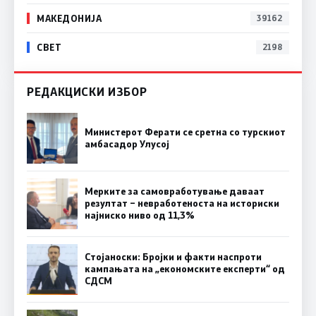
МАКЕДОНИЈА
39162
СВЕТ
2198
РЕДАКЦИСКИ ИЗБОР
Министерот Ферати се сретна со турскиот
амбасадор Улусој
Мерките за самовработување даваат
резултат – невработеноста на историски
најниско ниво од 11,3%
Стојаноски: Бројки и факти наспроти
кампањата на „економските експерти“ од
СДСM