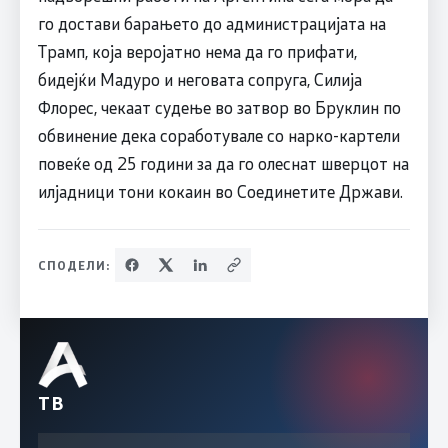
го достави барањето до администрацијата на
Трамп, која веројатно нема да го прифати,
бидејќи Мадуро и неговата сопруга, Силија
Флорес, чекаат судење во затвор во Бруклин по
обвинение дека соработувале со нарко-картели
повеќе од 25 години за да го олеснат шверцот на
илјадници тони кокаин во Соединетите Држави.
СПОДЕЛИ:
ТВ