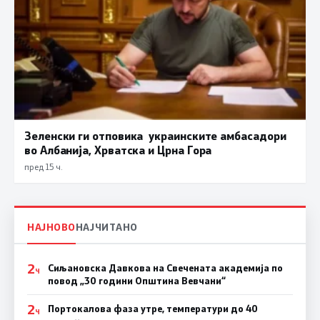
Зеленски ги отповика украинските амбасадори
во Албанија, Хрватска и Црна Гора
пред 15 ч.
НАЈНОВО
НАЈЧИТАНО
2
Сиљановска Давкова на Свечената академија по
Ч
повод „30 години Општина Вевчани“
2
Портокалова фаза утре, температури до 40
Ч