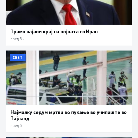
Трамп најави крај на војната со Иран
пред 5 ч.
СВЕТ
Најмалку седум мртви во пукање во училиште во
Тајланд
пред 5 ч.